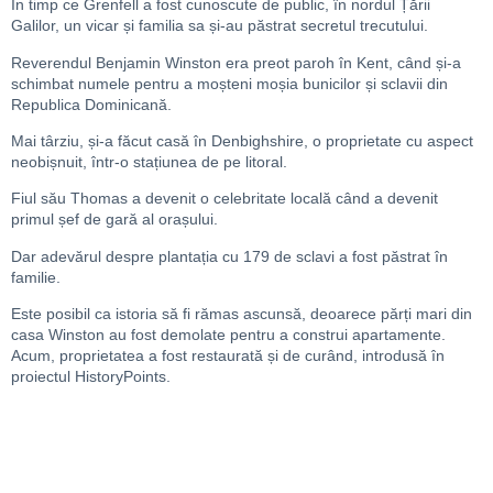
În timp ce Grenfell a fost cunoscute de public, în nordul Țării
Galilor, un vicar și familia sa și-au păstrat secretul trecutului.
Reverendul Benjamin Winston era preot paroh în Kent, când și-a
schimbat numele pentru a moșteni moșia bunicilor și sclavii din
Republica Dominicană.
Mai târziu, și-a făcut casă în Denbighshire, o proprietate cu aspect
neobișnuit, într-o stațiunea de pe litoral.
Fiul său Thomas a devenit o celebritate locală când a devenit
primul șef de gară al orașului.
Dar adevărul despre plantația cu 179 de sclavi a fost păstrat în
familie.
Este posibil ca istoria să fi rămas ascunsă, deoarece părți mari din
casa Winston au fost demolate pentru a construi apartamente.
Acum, proprietatea a fost restaurată și de curând, introdusă în
proiectul HistoryPoints.