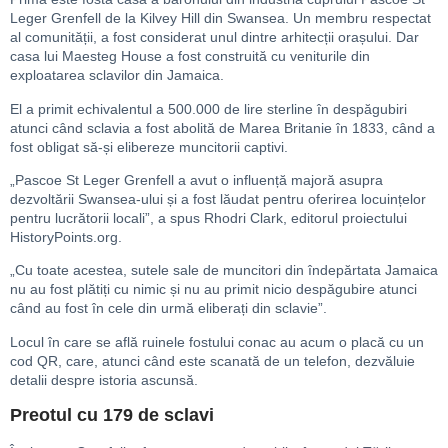
Leger Grenfell de la Kilvey Hill din Swansea. Un membru respectat
al comunității, a fost considerat unul dintre arhitecții orașului. Dar
casa lui Maesteg House a fost construită cu veniturile din
exploatarea sclavilor din Jamaica.
El a primit echivalentul a 500.000 de lire sterline în despăgubiri
atunci când sclavia a fost abolită de Marea Britanie în 1833, când a
fost obligat să-și elibereze muncitorii captivi.
„Pascoe St Leger Grenfell a avut o influență majoră asupra
dezvoltării Swansea-ului și a fost lăudat pentru oferirea locuințelor
pentru lucrătorii locali”, a spus Rhodri Clark, editorul proiectului
HistoryPoints.org.
„Cu toate acestea, sutele sale de muncitori din îndepărtata Jamaica
nu au fost plătiți cu nimic și nu au primit nicio despăgubire atunci
când au fost în cele din urmă eliberați din sclavie”.
Locul în care se află ruinele fostului conac au acum o placă cu un
cod QR, care, atunci când este scanată de un telefon, dezvăluie
detalii despre istoria ascunsă.
Preotul cu 179 de sclavi