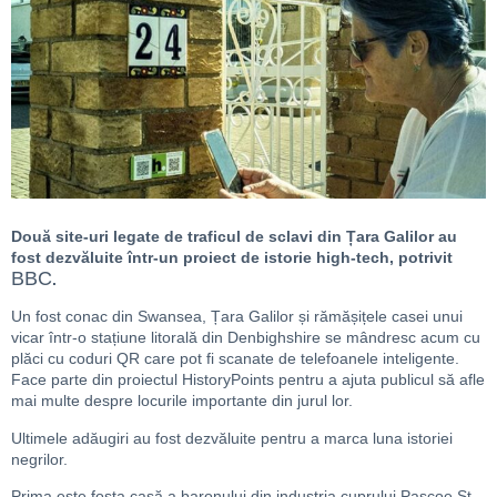
Două site-uri legate de traficul de sclavi din Țara Galilor au
fost dezvăluite într-un proiect de istorie high-tech, potrivit
BBC
.
Un fost conac din Swansea, Țara Galilor și rămășițele casei unui
vicar într-o stațiune litorală din Denbighshire se mândresc acum cu
plăci cu coduri QR care pot fi scanate de telefoanele inteligente.
Face parte din proiectul HistoryPoints pentru a ajuta publicul să afle
mai multe despre locurile importante din jurul lor.
Ultimele adăugiri au fost dezvăluite pentru a marca luna istoriei
negrilor.
Prima este fosta casă a baronului din industria cuprului Pascoe St