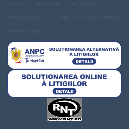
Contact
Despre noi
Live SensTV
Program Sens TV
Politică de confidențialitate
Politica cookie