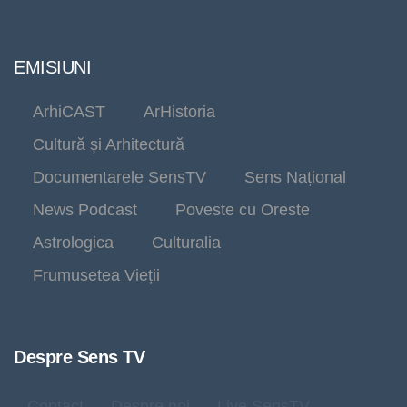
EMISIUNI
ArhiCAST
ArHistoria
Cultură și Arhitectură
Documentarele SensTV
Sens Național
News Podcast
Poveste cu Oreste
Astrologica
Culturalia
Frumusetea Vieții
Despre Sens TV
Contact
Despre noi
Live SensTV