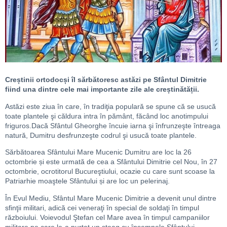
Creștinii ortodocși îl sărbătoresc astăzi pe Sfântul Dimitrie
fiind una dintre cele mai importante zile ale creștinătății.
Astăzi este ziua în care, în tradiţia populară se spune că se usucă
toate plantele şi căldura intra în pământ, făcând loc anotimpului
friguros.Dacă Sfântul Gheorghe încuie iarna şi înfrunzeşte întreaga
natură, Dumitru desfrunzeşte codrul şi usucă toate plantele.
Sărbătoarea Sfântului Mare Mucenic Dumitru are loc la 26
octombrie și este urmată de cea a Sfântului Dimitrie cel Nou, în 27
octombrie, ocrotitorul Bucureştiului, ocazie cu care sunt scoase la
Patriarhie moaştele Sfântului și are loc un pelerinaj.
În Evul Mediu, Sfântul Mare Mucenic Dimitrie a devenit unul dintre
sfinţii militari, adică cei veneraţi în special de soldaţi în timpul
războiului. Voievodul Ştefan cel Mare avea în timpul campaniilor
militare pe care le-a purtat un steag cu însemnele Sfântului