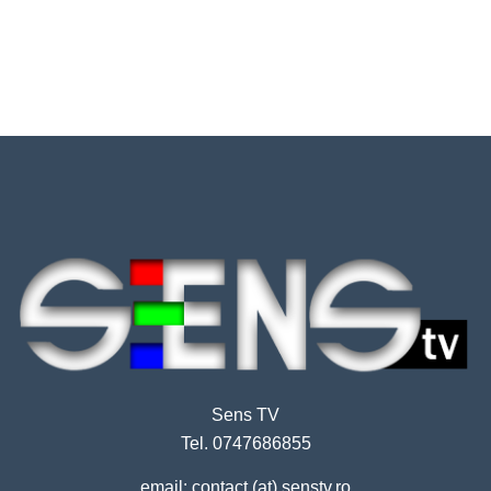
Sens TV
Tel. 0747686855
email: contact (at) senstv.ro