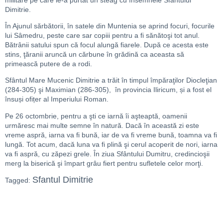
Dimitrie.
În Ajunul sărbătorii, în satele din Muntenia se aprind focuri, focurile
lui Sâmedru, peste care sar copiii pentru a fi sănătoşi tot anul.
Bătrânii satului spun că focul alungă fiarele. După ce acesta este
stins, ţăranii aruncă un cărbune în grădină ca aceasta să
primească putere de a rodi.
Sfântul Mare Mucenic Dimitrie a trăit în timpul împăraţilor Diocleţian
(284-305) şi Maximian (286-305), în provincia Iliricum, și a fost el
însuși ofițer al Imperiului Roman.
Pe 26 octombrie, pentru a şti ce iarnă îi aşteaptă, oamenii
urmăresc mai multe semne în natură. Dacă în această zi este
vreme aspră, iarna va fi bună, iar de va fi vreme bună, toamna va fi
lungă. Tot acum, dacă luna va fi plină şi cerul acoperit de nori, iarna
va fi aspră, cu zăpezi grele. În ziua Sfântului Dumitru, credincioşii
merg la biserică şi împart grâu fiert pentru sufletele celor morţi.
Sfantul Dimitrie
Tagged: