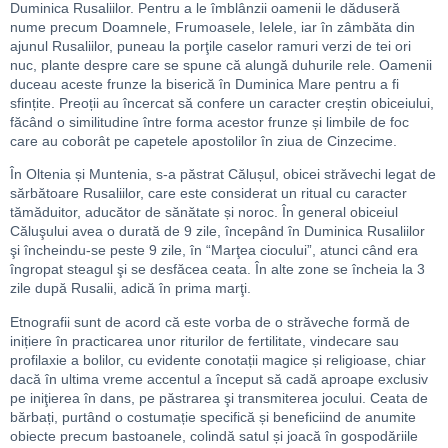
Duminica Rusaliilor. Pentru a le îmblânzii oamenii le dăduseră
nume precum Doamnele, Frumoasele, Ielele, iar în zâmbăta din
ajunul Rusaliilor, puneau la porţile caselor ramuri verzi de tei ori
nuc, plante despre care se spune că alungă duhurile rele. Oamenii
duceau aceste frunze la biserică în Duminica Mare pentru a fi
sfințite. Preoții au încercat să confere un caracter creștin obiceiului,
făcând o similitudine între forma acestor frunze și limbile de foc
care au coborât pe capetele apostolilor în ziua de Cinzecime.
În Oltenia și Muntenia, s-a păstrat Călușul, obicei străvechi legat de
sărbătoare Rusaliilor, care este considerat un ritual cu caracter
tămăduitor, aducător de sănătate și noroc. În general obiceiul
Căluşului avea o durată de 9 zile, începând în Duminica Rusaliilor
şi încheindu-se peste 9 zile, în “Marţea ciocului”, atunci când era
îngropat steagul şi se desfăcea ceata. În alte zone se încheia la 3
zile după Rusalii, adică în prima marţi.
Etnografii sunt de acord că este vorba de o străveche formă de
inițiere în practicarea unor riturilor de fertilitate, vindecare sau
profilaxie a bolilor, cu evidente conotații magice și religioase, chiar
dacă în ultima vreme accentul a început să cadă aproape exclusiv
pe iniţierea în dans, pe păstrarea şi transmiterea jocului. Ceata de
bărbați, purtând o costumație specifică și beneficiind de anumite
obiecte precum bastoanele, colindă satul și joacă în gospodăriile