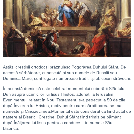
Astăzi creștinii ortodocși prăznuiesc Pogorârea Duhului Sfânt. De
această sărbătoare, cunoscută și sub numele de Rusalii sau
Duminica Mare, sunt legate numeroase tradiții și obiceiuri străvechi.
În această duminică este celebrat momentului coborârii Sfântului
Duh asupra ucenicilor lui Iisus Hristos, adunați la Ierusalim.
Evenimentul, relatat în Noul Testament, s-a petrecut la 50 de zile
după Învierea lui Hristos, motiv pentru care sărbătoarea se mai
numește și Cincizecimea.Momentul este considerat ca fiind actul de
naștere al Bisericii Creștine, Duhul Sfânt fiind trimis pe pământ
după Înălțarea lui Iisus pentru a conduce – în numele Său –
Biserica.