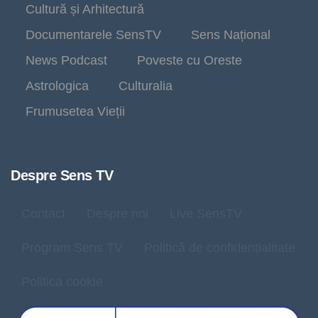
Cultură și Arhitectură
Documentarele SensTV
Sens Național
News Podcast
Poveste cu Oreste
Astrologica
Culturalia
Frumusetea Vieții
Despre Sens TV
Contact
Despre noi
Live SensTV
Program Sens TV
Politică de confidențialitate
Politica cookie