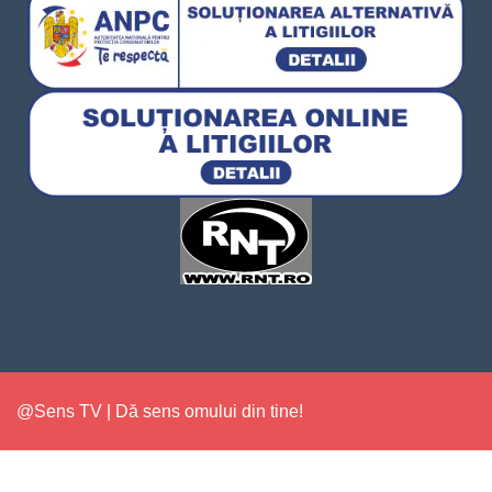
@Sens TV | Dă sens omului din tine!