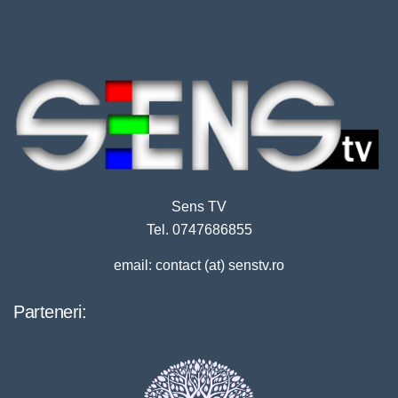
Sens TV
Tel. 0747686855
email: contact (at) senstv.ro
Parteneri: