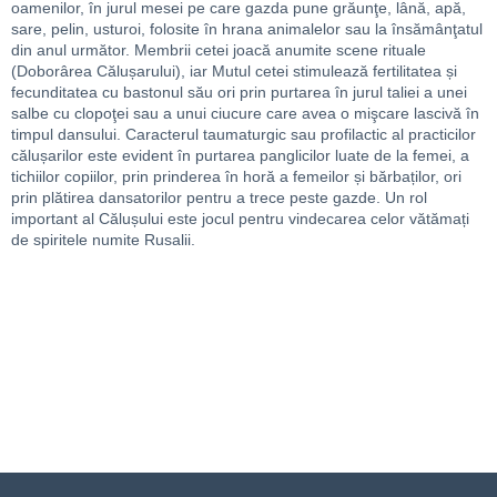
oamenilor, în jurul mesei pe care gazda pune grăunţe, lână, apă,
sare, pelin, usturoi, folosite în hrana animalelor sau la însămânţatul
din anul următor. Membrii cetei joacă anumite scene rituale
(Doborârea Călușarului), iar Mutul cetei stimulează fertilitatea și
fecunditatea cu bastonul său ori prin purtarea în jurul taliei a unei
salbe cu clopoţei sau a unui ciucure care avea o mişcare lascivă în
timpul dansului. Caracterul taumaturgic sau profilactic al practicilor
călușarilor este evident în purtarea panglicilor luate de la femei, a
tichiilor copiilor, prin prinderea în horă a femeilor și bărbaților, ori
prin plătirea dansatorilor pentru a trece peste gazde. Un rol
important al Călușului este jocul pentru vindecarea celor vătămați
de spiritele numite Rusalii.