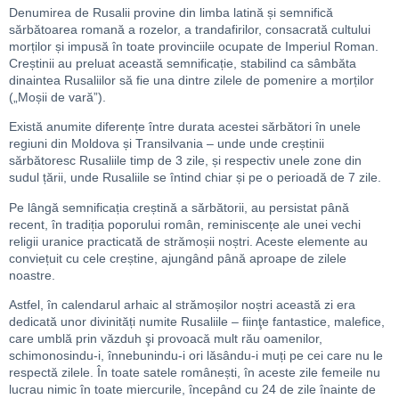
Denumirea de Rusalii provine din limba latină și semnifică
sărbătoarea romană a rozelor, a trandafirilor, consacrată cultului
morților și impusă în toate provinciile ocupate de Imperiul Roman.
Creștinii au preluat această semnificație, stabilind ca sâmbăta
dinaintea Rusaliilor să fie una dintre zilele de pomenire a morților
(„Moșii de vară”).
Există anumite diferențe între durata acestei sărbători în unele
regiuni din Moldova și Transilvania – unde unde creștinii
sărbătoresc Rusaliile timp de 3 zile, și respectiv unele zone din
sudul țării, unde Rusaliile se întind chiar și pe o perioadă de 7 zile.
Pe lângă semnificația creștină a sărbătorii, au persistat până
recent, în tradiția poporului român, reminiscențe ale unei vechi
religii uranice practicată de strămoșii noștri. Aceste elemente au
conviețuit cu cele creștine, ajungând până aproape de zilele
noastre.
Astfel, în calendarul arhaic al strămoșilor noștri această zi era
dedicată unor divinități numite Rusaliile – fiinţe fantastice, malefice,
care umblă prin văzduh şi provoacă mult rău oamenilor,
schimonosindu-i, înnebunindu-i ori lăsându-i muți pe cei care nu le
respectă zilele. În toate satele românești, în aceste zile femeile nu
lucrau nimic în toate miercurile, începând cu 24 de zile înainte de