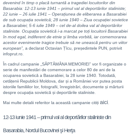
devenind în timp o placă turnantă a tragediei locuitorilor din
Basarabia: 12-13 iunie 1941 – primul val al deportărilor staliniste;
22 iunie – 26 iulie 1941 – Operațiunea de eliberarea a Basarabiei
de sub ocupația sovietică; 28 iunie 1940 – Ziua ocupației sovietice
a Basarabiei; 5-6 iulie 1949 – cel de-al doilea val al deportărilor
staliniste. Ocupația sovietică i-a marcat pe toți locuitorii Basarabiei
în mod egal, indiferent de etnie și limba vorbită, iar comemorarea
acestor evenimente tragice trebuie să ne unească pentru un viitor
european”,
a declarat Octavian Țîcu, președintele PUN, potrivit
infoprut.ro.
În cadrul campanie „SĂPTĂMÂNA MEMORIEI” vor fi organizate o
serie de manifestări de comemorare a celor 80 de ani de la
ocuparea sovietică a Basarabiei, la 28 iunie 1940. Totodată,
cetățenii Republicii Moldova, dar și a României vor putea posta
istoriile familiilor lor, fotografii, înregistrări, documente și mărturii
despre ocupația sovietică și deportările staliniste.
aici
Mai multe detalii referitor la această campanie citiți
.
12-13 iunie 1941 – primul val al deportărilor staliniste din
Basarabia, Nordul Bucovinei şi Herţa