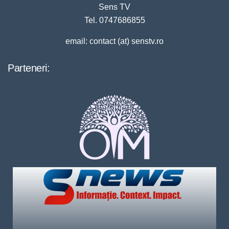
Sens TV
Tel. 0747686855
email: contact (at) senstv.ro
Parteneri: