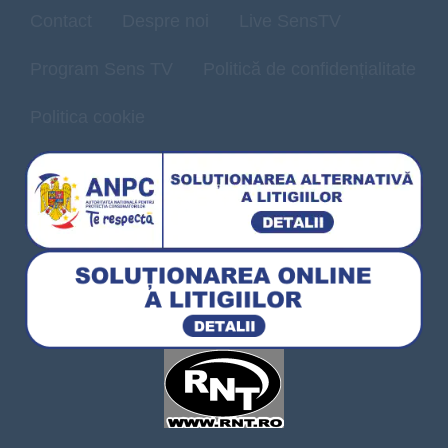
Contact
Despre noi
Live SensTV
Program Sens TV
Politică de confidențialitate
Politica cookie