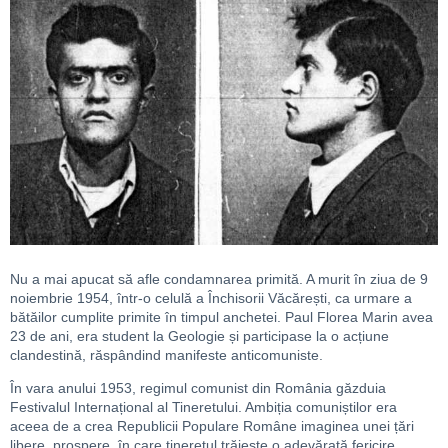
Nu a mai apucat să afle condamnarea primită. A murit în ziua de 9
noiembrie 1954, într-o celulă a Închisorii Văcărești, ca urmare a
bătăilor cumplite primite în timpul anchetei. Paul Florea Marin avea
23 de ani, era student la Geologie și participase la o acțiune
clandestină, răspândind manifeste anticomuniste.
În vara anului 1953, regimul comunist din România găzduia
Festivalul Internațional al Tineretului. Ambiția comuniștilor era
aceea de a crea Republicii Populare Române imaginea unei țări
libere, prospere, în care tineretul trăiește o adevărată fericire