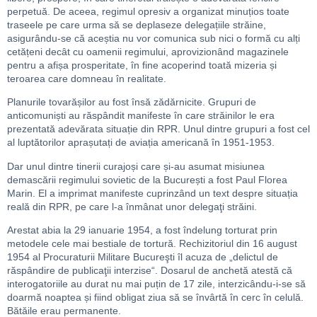
perpetuă. De aceea, regimul opresiv a organizat minuțios toate
traseele pe care urma să se deplaseze delegațiile străine,
asigurându-se că aceștia nu vor comunica sub nici o formă cu alți
cetățeni decât cu oamenii regimului, aprovizionând magazinele
pentru a afișa prosperitate, în fine acoperind toată mizeria și
teroarea care domneau în realitate.
Planurile tovarășilor au fost însă zădărnicite. Grupuri de
anticomuniști au răspândit manifeste în care străinilor le era
prezentată adevărata situație din RPR. Unul dintre grupuri a fost cel
al luptătorilor aprașutați de aviația americană în 1951-1953.
Dar unul dintre tinerii curajoși care și-au asumat misiunea
demascării regimului sovietic de la București a fost Paul Florea
Marin. El a imprimat manifeste cuprinzând un text despre situația
reală din RPR, pe care l-a înmânat unor delegaţi străini.
Arestat abia la 29 ianuarie 1954, a fost îndelung torturat prin
metodele cele mai bestiale de tortură. Rechizitoriul din 16 august
1954 al Procuraturii Militare Bucureşti îl acuza de „delictul de
răspândire de publicaţii interzise“. Dosarul de anchetă atestă că
interogatoriile au durat nu mai puțin de 17 zile, interzicându-i-se să
doarmă noaptea și fiind obligat ziua să se învârtă în cerc în celulă.
Bătăile erau permanente.