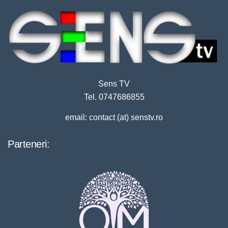
Sens TV
Tel. 0747686855
email: contact (at) senstv.ro
Parteneri: