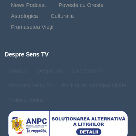
News Podcast
Poveste cu Oreste
Astrologica
Culturalia
Frumusetea Vieții
Despre Sens TV
Contact
Despre noi
Live SensTV
Program Sens TV
Politică de confidențialitate
Politica cookie