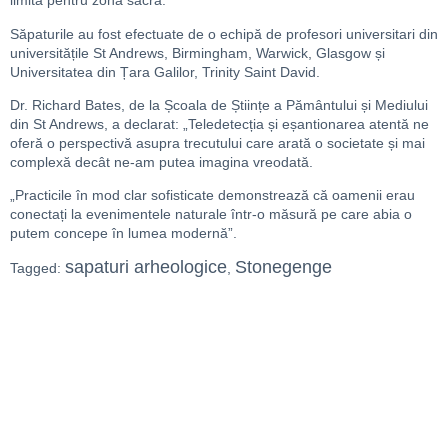
limită pentru zona sacră.
Săpaturile au fost efectuate de o echipă de profesori universitari din
universitățile St Andrews, Birmingham, Warwick, Glasgow și
Universitatea din Țara Galilor, Trinity Saint David.
Dr. Richard Bates, de la Școala de Științe a Pământului și Mediului
din St Andrews, a declarat: „Teledetecția și eșantionarea atentă ne
oferă o perspectivă asupra trecutului care arată o societate și mai
complexă decât ne-am putea imagina vreodată.
„Practicile în mod clar sofisticate demonstrează că oamenii erau
conectați la evenimentele naturale într-o măsură pe care abia o
putem concepe în lumea modernă”.
sapaturi arheologice
Stonegenge
Tagged:
,