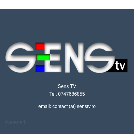
Sens TV
Tel. 0747686855
email: contact (at) senstv.ro
Parteneri: