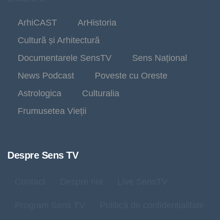
ArhiCAST
ArHistoria
Cultură și Arhitectură
Documentarele SensTV
Sens Național
News Podcast
Poveste cu Oreste
Astrologica
Culturalia
Frumusetea Vieții
Despre Sens TV
Contact
Despre noi
Live SensTV
Program Sens TV
Politică de confidențialitate