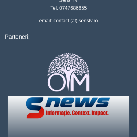
Sens TV
Tel. 0747686855
email: contact (at) senstv.ro
Parteneri: