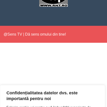
@Sens TV | Dă sens omului din tine!
Confidențialitatea datelor dvs. este
importantă pentru noi