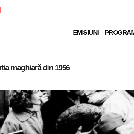
e
EMISIUNI
PROGRA
uția maghiară din 1956