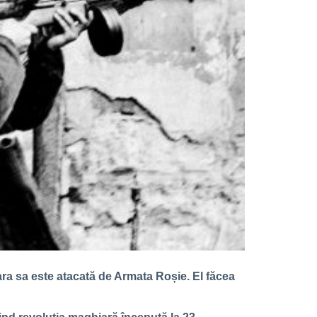
țara sa este atacată de Armata Roșie. El făcea