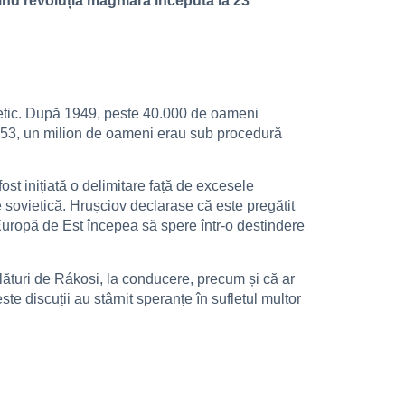
nd revoluția maghiară începută la 23
etic. După 1949, peste 40.000 de oameni
n 1953, un milion de oameni erau sub procedură
ost inițiată o delimitare față de excesele
e sovietică. Hrușciov declarase că este pregătit
ga Europă de Est începea să spere într-o destindere
lături de Rákosi, la conducere, precum și că ar
e discuții au stârnit speranțe în sufletul multor