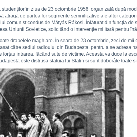
 studenților în ziua de 23 octombrie 1956, organizată după mode
să atragă de partea lor segmente semnificative ale altor categorii 
lui comunist condus de Mátyás Rákosi. Înlăturat din funcția de s
sa Uniunii Sovietice, solicitând o intervenție militară pentru înă
 toate drapelele maghiare. În seara de 23 octombrie, zeci de mi
asat către sediul radioului din Budapesta, pentru a se adresa na
 forțau intrarea, făcând sute de victime. Aceasta va duce la escal
dapesta este distrusă statuia lui Stalin și sunt doborâte toate s