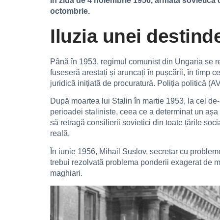
În ziua de 4 noiembrie 1956, armata sovietic
octombrie.
Iluzia unei destind
Până în 1953, regimul comunist din Ungaria se r
fuseseră arestați și aruncați în pușcării, în timp
juridică inițiată de procuratură. Poliția politică 
După moartea lui Stalin în martie 1953, la cel de-
perioadei staliniste, ceea ce a determinat un așa 
să retragă consilierii sovietici din toate țările so
reală.
În iunie 1956, Mihail Suslov, secretar cu problem
trebui rezolvată problema ponderii exagerat de mar
maghiari.