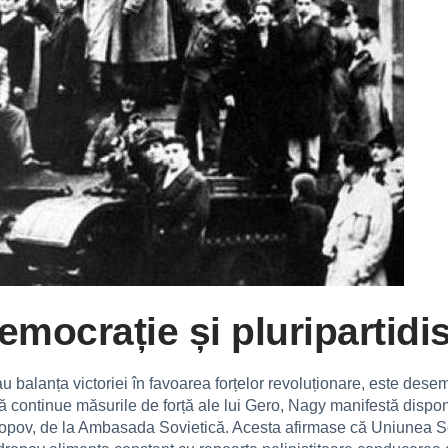
emocrație și pluripartid
nau balanța victoriei în favoarea forțelor revoluționare, este des
ă continue măsurile de forță ale lui Gero, Nagy manifestă disponi
ndropov, de la Ambasada Sovietică. Acesta afirmase că Uniunea S