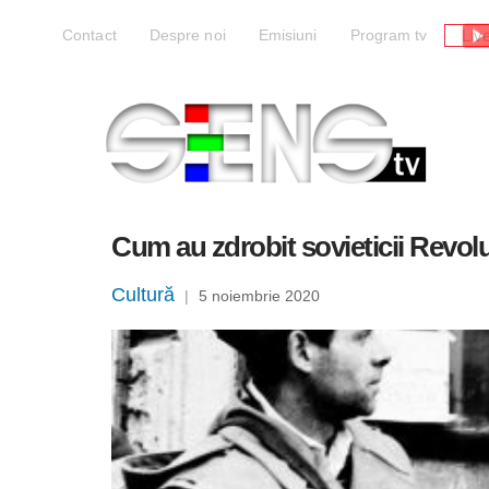
Liv
Contact
Despre noi
Emisiuni
Program tv
Cum au zdrobit sovieticii Revol
Cultură
|
5 noiembrie 2020