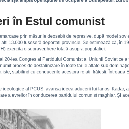
ă declanșa ampla operațiune de ocupare a Budapestei, zdrobi
eri în Estul comunist
emarcase prin măsurile deosebit de represive, după model sovi
 ce alți 13.000 fuseseră deportați provincie. Se estimează că, î
(AVH) exercita o supraveghere totală asupra populației.
al 20-lea Congres al Partidului Comunist al Uniunii Sovietice a f
numit proces de destalinizare în toate țările aflate sub dominați
cialiste, stabilind cu conducerile acestora relații frățești. Întrea
e ideologice al PCUS, avansa ideea aducerii lui Ianosi Kadar, a
e a evreilor în conducerea partidului comunist maghiar. Și acest