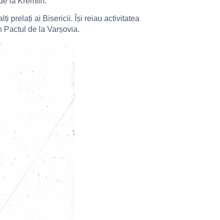
de la Kremlin.
i prelați ai Bisericii. Își reiau activitatea
in Pactul de la Varșovia.