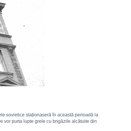
ele sovietice staționaseră în această perioadă la
re vor purta lupte grele cu brigăzile alcătuite din