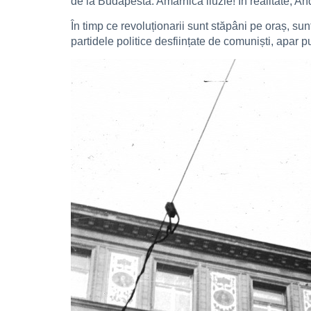
de la Budapesta. Amarnică iluzie! În realitate, A
În timp ce revoluționarii sunt stăpâni pe oraș, sunt 
partidele politice desființate de comuniști, apar p