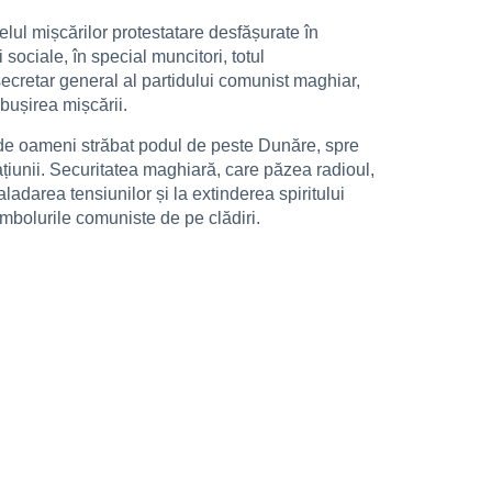
lul mișcărilor protestatare desfășurate în
sociale, în special muncitori, totul
ecretar general al partidului comunist maghiar,
bușirea mișcării.
i de oameni străbat podul de peste Dunăre, spre
țiunii. Securitatea maghiară, care păzea radioul,
adarea tensiunilor și la extinderea spiritului
imbolurile comuniste de pe clădiri.