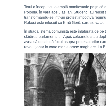
Totul a început cu o amplă manifestație pașnică a
Polonia, în vara aceluiași an. Studenții au reușit 
transformându-se într-un protest împotriva regimu
Rákosi este înlocuit cu Ernő Gerő, care se va adre
În stradă, stema comunistă este înlăturată de pe
clădirea parlamentului. Apoi, coloanele s-au depl
avea să deschidă focul asupra protestatarilor care
revoluționar în toate marile orașe maghiare. La Bu