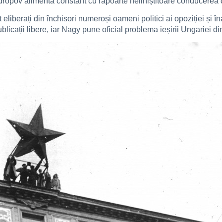
ndropov alimenta constant cu rapoarte neliniștitoare conducerea 
eliberați din închisori numeroși oameni politici ai opoziției și înalț
ublicații libere, iar Nagy pune oficial problema ieșirii Ungariei d