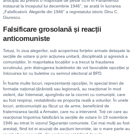
anticipat au pretins o majoritate de peste 91% în Parlamentul
instaurat la începutul lui decembrie 1946”, se arată în lucrarea
„Falsificatorii. Alegerile din 1946” a regretatului istoric Dinu C.
Giurescu.
Falsificare grosolană și reacții
anticomuniste
Totuși, în ziua alegerilor, sub acoperirea forțelor armate detașate la
secțiile de votare și prin acțiunea unitară, disciplinată și agresivă a
comuniștilor, în majoritatea locațiilor s-a trecut la fraudarea
scrutinului, prin distrugerea buletinelor de vot favorabile opoziției și
înlocuirea lor cu buletine cu semnul electoral al BPD.
În foarte multe locuri, reprezentanții opoziției, în special tineri de
formație național-țărănistă sau legionară, au reacționat în mod
violent, dar întemeiat, ajungîndu-se la ciocniri cu comuniștii, care
au fost respinși, restabilindu-se proporția reală a voturilor. În unele
locuri, anticomuniștii au făcut uz de arme, beneficiind de
fraternizarea tacită a Armatei, care nu a intervenit. Toți cei care au
reacționat împotriva falsificării la secțiile de votare în 19 noiembrie
1946 au intrat în vizorul Siguranței comuniste. Cei mai mulți au fost
arestați, fiind tot ei acuzați de aacțiuni teroriste, iar o mare parte au