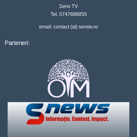
Sens TV
Tel. 0747686855
email: contact (at) senstv.ro
Parteneri: