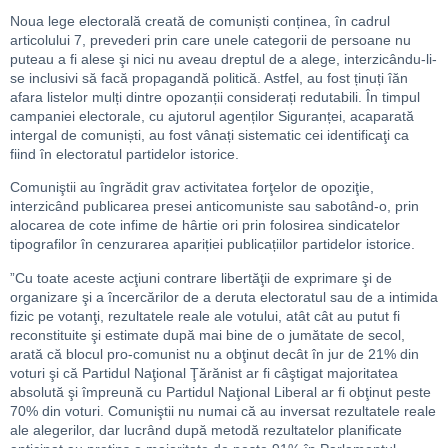
Noua lege electorală creată de comuniști conținea, în cadrul
articolului 7, prevederi prin care unele categorii de persoane nu
puteau a fi alese şi nici nu aveau dreptul de a alege, interzicându-li-
se inclusivi să facă propagandă politică. Astfel, au fost ținuți îăn
afara listelor mulți dintre opozanții considerați redutabili. În timpul
campaniei electorale, cu ajutorul agenților Siguranței, acaparată
intergal de comuniști, au fost vânați sistematic cei identificaţi ca
fiind în electoratul partidelor istorice.
Comuniştii au îngrădit grav activitatea forţelor de opoziţie,
interzicând publicarea presei anticomuniste sau sabotând-o, prin
alocarea de cote infime de hârtie ori prin folosirea sindicatelor
tipografilor în cenzurarea apariției publicațiilor partidelor istorice.
”Cu toate aceste acţiuni contrare libertăţii de exprimare şi de
organizare şi a încercărilor de a deruta electoratul sau de a intimida
fizic pe votanţi, rezultatele reale ale votului, atât cât au putut fi
reconstituite şi estimate după mai bine de o jumătate de secol,
arată că blocul pro-comunist nu a obţinut decât în jur de 21% din
voturi şi că Partidul Naţional Ţărănist ar fi câştigat majoritatea
absolută şi împreună cu Partidul Naţional Liberal ar fi obţinut peste
70% din voturi. Comuniştii nu numai că au inversat rezultatele reale
ale alegerilor, dar lucrând după metodă rezultatelor planificate