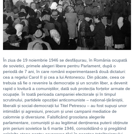
În ziua de 19 noiembrie 1946 se desfășurau, în România ocupată
de sovietici, primele alegeri libere pentru Parlament, după o
periodă de 7 ani, în care românii experimentaseră două dictaturi:
cea a regelui Carol II și cea a lui Antonescu. Din păcate, ceea ce
trebuia să fie o revenire la democrație și un scrutin liber, a devenit
rapid o lovitură a comuniștilor, dată sub protecția forțelor armate de
ocupație. În toată perioada campaniei electorale și în timpul
scrutinului, partidele opoziției anticomuniste – național-țărăniștii,
liberalii și social-democrații lui Titel Petrescu – au fost supuși unor
intimidări și agresiuni, precum și unei campanii mediatice de
calomnie și diversiune. Falsificând grosolana alegerile
parlamentare, comuniștii și-au legitimat denținerea puterii obținute
prin periuni sovietice la 6 martie 1946, consolidând-o și pregătind