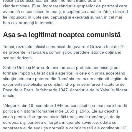
reușit să se ascundă, din acel moment trăind doar în
clandestinitate. Ei au îngroșat rândurile grupărilor de partizani care
aveau să se constituie în munți, începând cu anul următor, sfârșind
fie împușcați în lupte sau capturați și executați sumar, în cel mai
bun caz aruncați în temnițe.
Așa s-a legitimat noaptea comunistă
Totuși, rezultatul oficial comunicat de guvernul Groza a fost de 70
de procente în favoarea comuniștilor, partidele istorice obținând
scoruri derizorii.
Statele Unite şi Marea Britanie adresat proteste anemice și pur
formale împotriva falsificării alegerilor, în cele din urmă acceptând
situația prin care puterea din România era acum deținută legitim de
exponenții sovieticilor și consfințind-o prin semnarea Tratatului de
Pace de la Paris, în februarie 1947. Acordurile de la Yalta își făceau
efectul.
”Alegerile din 19 noiembrie 1946 au constituit cea mai mare fraudă
politică din istoria României între 1859 şi 1946. Ele au deschis
calea pentru distrugerea societăţii tradiţionale româneşti, de tip
european, şi punerea ei forţată în tiparele sovietice, odată cu
separarea ei de evoluţia normală a celorlalte ţări ale continentului”,