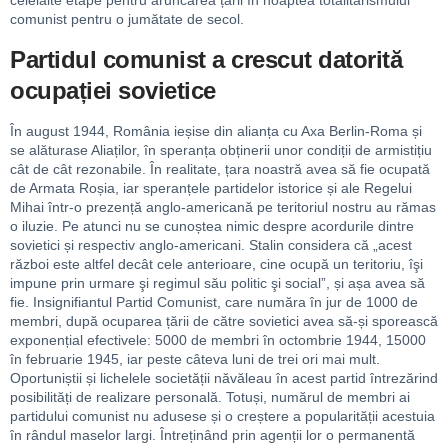
celelalte etape pentru aruncarea țării în noaptea totalitarismului
comunist pentru o jumătate de secol.
Partidul comunist a crescut datorită
ocupației sovietice
În august 1944, România ieșise din alianța cu Axa Berlin-Roma și
se alăturase Aliaților, în speranța obținerii unor condiții de armistițiu
cât de cât rezonabile. În realitate, țara noastră avea să fie ocupată
de Armata Roșia, iar speranțele partidelor istorice și ale Regelui
Mihai într-o prezență anglo-americană pe teritoriul nostru au rămas
o iluzie. Pe atunci nu se cunoștea nimic despre acordurile dintre
sovietici și respectiv anglo-americani. Stalin considera că „acest
război este altfel decât cele anterioare, cine ocupă un teritoriu, îşi
impune prin urmare şi regimul său politic şi social”, și așa avea să
fie. Insignifiantul Partid Comunist, care număra în jur de 1000 de
membri, după ocuparea țării de către sovietici avea să-și sporească
exponențial efectivele: 5000 de membri în octombrie 1944, 15000
în februarie 1945, iar peste câteva luni de trei ori mai mult.
Oportuniștii și lichelele societății năvăleau în acest partid întrezărind
posibilități de realizare personală. Totuși, numărul de membri ai
partidului comunist nu adusese și o creștere a popularității acestuia
în rândul maselor largi. Întreținând prin agenții lor o permanentă