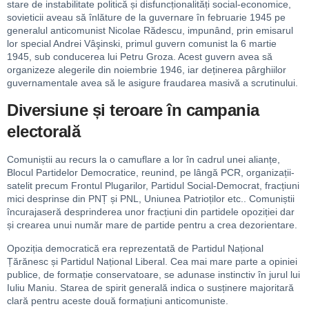
stare de instabilitate politică și disfuncționalități social-economice,
sovieticii aveau să înlăture de la guvernare în februarie 1945 pe
generalul anticomunist Nicolae Rădescu, impunând, prin emisarul
lor special Andrei Vâşinski, primul guvern comunist la 6 martie
1945, sub conducerea lui Petru Groza. Acest guvern avea să
organizeze alegerile din noiembrie 1946, iar deținerea pârghiilor
guvernamentale avea să le asigure fraudarea masivă a scrutinului.
Diversiune și teroare în campania
electorală
Comuniștii au recurs la o camuflare a lor în cadrul unei alianțe,
Blocul Partidelor Democratice, reunind, pe lângă PCR, organizații-
satelit precum Frontul Plugarilor, Partidul Social-Democrat, fracțiuni
mici desprinse din PNȚ și PNL, Uniunea Patrioților etc.. Comuniștii
încurajaseră desprinderea unor fracțiuni din partidele opoziției dar
și crearea unui număr mare de partide pentru a crea dezorientare.
Opoziția democratică era reprezentată de Partidul Național
Țărănesc și Partidul Național Liberal. Cea mai mare parte a opiniei
publice, de formație conservatoare, se adunase instinctiv în jurul lui
Iuliu Maniu. Starea de spirit generală indica o susținere majoritară
clară pentru aceste două formațiuni anticomuniste.