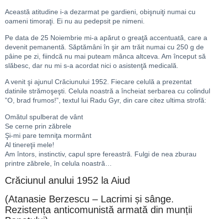
Această atitudine i-a dezarmat pe gardieni, obişnu­iţi numai cu
oameni timoraţi. Ei nu au pedepsit pe ni­meni.
Pe data de 25 Noiembrie mi-a apărut o greaţă ac­centuată, care a
devenit pemanentă. Săptămâni în şir am trăit numai cu 250 g de
pâine pe zi, fiindcă nu mai puteam mânca altceva. Am început să
slăbesc, dar nu mi s-a acordat nici o asistenţă medicală.
A venit şi ajunul Crăciunului 1952. Fiecare celulă a prezentat
datinile strămoşeşti. Celula noastră a în­cheiat serbarea cu colindul
”O, brad frumos!”, textul lui Radu Gyr, din care citez ultima strofă:
Omătul spulberat de vânt
Se cerne prin zăbrele
Şi-mi pare temniţa mormânt
Al tinereţii mele!
Am întors, instinctiv, capul spre fereastră. Fulgi de nea zburau
printre zăbrele, în celula noastră…
C
răciunul anului 1952 la Aiud
(Atanasie Berzescu – Lacrimi și sânge.
Rezistența anticomunistă armată din munții