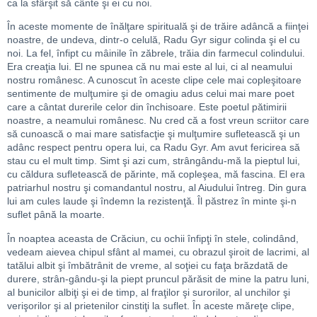
ca la sfârşit să cânte şi ei cu noi.
În aceste momente de înălţare spirituală şi de trăire adâncă a fiinţei
noastre, de undeva, dintr-o celulă, Radu Gyr sigur colinda şi el cu
noi. La fel, înfipt cu mâinile în zăbrele, trăia din farmecul colindului.
Era creaţia lui. El ne spunea că nu mai este al lui, ci al neamului
nostru românesc. A cunoscut în aceste clipe cele mai copleşitoare
sentimente de mulţumire şi de omagiu adus celui mai mare poet
care a cântat durerile celor din închisoare. Este poetul pătimirii
noastre, a neamului românesc. Nu cred că a fost vreun scriitor care
să cunoască o mai mare satisfacţie şi mulţumire sufletească şi un
adânc respect pentru opera lui, ca Radu Gyr. Am avut fericirea să
stau cu el mult timp. Simt şi azi cum, strângându-mă la pieptul lui,
cu căldura sufletească de părinte, mă copleşea, mă fascina. El era
patriarhul nostru şi comandantul nostru, al Aiudului întreg. Din gura
lui am cules laude şi îndemn la rezistenţă. Îl păstrez în minte şi-n
suflet până la moarte.
În noaptea aceasta de Crăciun, cu ochii înfipţi în stele, colindând,
vedeam aievea chipul sfânt al mamei, cu obrazul şiroit de lacrimi, al
tatălui albit şi îmbătrânit de vreme, al soţiei cu faţa brăzdată de
durere, strân-gându-şi la piept pruncul părăsit de mine la patru luni,
al bunicilor albiţi şi ei de timp, al fraţilor şi surorilor, al unchilor şi
verişorilor şi al prietenilor cinstiţi la suflet. În aceste măreţe clipe,