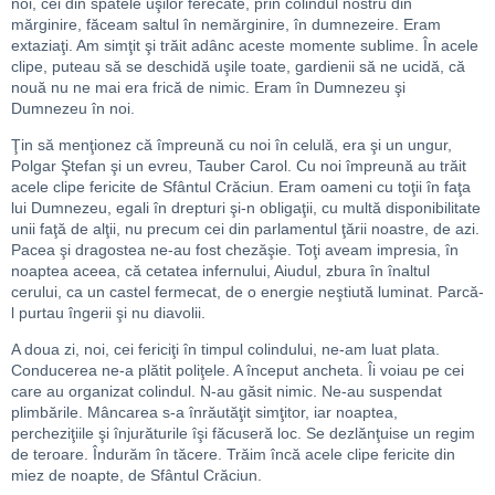
noi, cei din spatele uşilor ferecate, prin colindul nostru din
mărginire, făceam saltul în nemărginire, în dumnezeire. Eram
extaziaţi. Am simţit şi trăit adânc aceste momente sublime. În acele
clipe, puteau să se deschidă uşile toate, gardienii să ne ucidă, că
nouă nu ne mai era frică de nimic. Eram în Dumnezeu şi
Dumnezeu în noi.
Ţin să menţionez că împreună cu noi în celulă, era şi un ungur,
Polgar Ştefan şi un evreu, Tauber Carol. Cu noi împreună au trăit
acele clipe fericite de Sfântul Crăciun. Eram oameni cu toţii în faţa
lui Dumnezeu, egali în drepturi şi-n obligaţii, cu multă disponibilitate
unii faţă de alţii, nu precum cei din parlamentul ţării noastre, de azi.
Pacea şi dragostea ne-au fost chezăşie. Toţi aveam impresia, în
noaptea aceea, că cetatea infernului, Aiudul, zbura în înaltul
cerului, ca un castel fermecat, de o energie neştiută luminat. Parcă-
l purtau îngerii şi nu diavolii.
A doua zi, noi, cei fericiţi în timpul colindului, ne-am luat plata.
Conducerea ne-a plătit poliţele. A început ancheta. Îi voiau pe cei
care au organizat colindul. N-au găsit nimic. Ne-au suspendat
plimbările. Mâncarea s-a înrăutăţit simţitor, iar noaptea,
percheziţiile şi înjurăturile îşi făcuseră loc. Se dezlănţuise un regim
de teroare. Îndurăm în tăcere. Trăim încă acele clipe fericite din
miez de noapte, de Sfântul Crăciun.