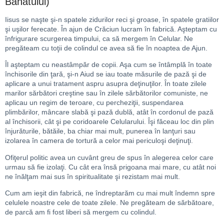
Banatului)
Iisus se naşte şi-n spatele zidurilor reci şi groase, în spatele gratiilor
şi uşilor ferecate. În ajun de Crăciun lucram în fabrică. Aşteptam cu
înfrigurare scurgerea timpului, ca să mergem în Celular. Ne
pregăteam cu toţii de colindul ce avea să fie în noaptea de Ajun.
Îl aşteptam cu neastâmpăr de copii. Aşa cum se întâmplă în toate
închisorile din ţară, şi-n Aiud se iau toate măsurile de pază şi de
aplicare a unui tratament aspru asupra deţinuţilor. În toate zilele
marilor sărbători creştine sau în zilele sărbătorilor comuniste, ne
aplicau un regim de teroare, cu percheziţii, suspendarea
plimbărilor, mâncare slabă şi pază dublă, atât în cordonul de pază
al închisorii, cât şi pe coridoarele Celularului. Îşi făceau loc din plin
înjurăturile, bătăile, ba chiar mai mult, punerea în lanţuri sau
izolarea în camera de tortură a celor mai periculoşi deţinuţi.
Ofiţerul politic avea un cuvânt greu de spus în alegerea celor care
urmau să fie izolaţi. Cu cât era însă prigoana mai mare, cu atât noi
ne înălţam mai sus în spiritualitate şi rezistam mai mult.
Cum am ieşit din fabrică, ne îndreptarăm cu mai mult îndemn spre
celulele noastre cele de toate zilele. Ne pregăteam de sărbătoare,
de parcă am fi fost liberi să mergem cu colindul.