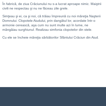
În fabrică, de ziua Crăciunului nu s-a lucrat aproape nimic. Maiştrii
civili ne respectau şi nu ne făceau zile grele.
Simţeau şi ei, ca şi noi, că trăiau împreună cu noi măreţia Naşterii
Domnului. Clopotele Aiudului, prin dangătul lor, acordate într-o
armonie cerească, aşa cum nu sunt multe azi în lume, ne
mângâiau surghiunul. Realizau simfonia clopotelor din stele.
Cu ele se încheie măreţia sărbătorilor Sfântului Crăciun din Aiud.