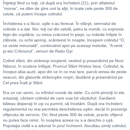
Înţeleşi fiind cu toţii, că după ora închiderii (21), prin alfabetul
“morse”, ne dăm de ştire unii la alţii, în toate cele peste 300 de
celule, că putem începe colindul.
Închiderea s-a făcut, uşile s-au ferecat. În sfârşit, semnalul de
colinde s-a dat. Noi, toţi cei din celulă, patru la număr, cu expresia
feţei din copilărie, cu inima zvâcnind în piept, cu mâinile înfipte în
zăbrele, cu ochii aprinşi, scânteind în noapte, începem colindul “O,
ce veste minunată”, continuând apoi pe aceeaşi melodie, “A venit
şi-aici Crăciunul”, versuri de Radu Gyr.
Colind sfânt, din strămoşi moştenit, vestind şi preamărind pe Noul
Născut, în scutece înfăşat, Pruncul Sfânt Hristos Iisus. Colindul, la
început abia auzit, apoi din ce în ce mai tare, parcă venea de peste
veacuri, din glasurile strămoşilor noştri, lăudând şi preamărind pe
Cel prea Înalt şi Sfânt.
Era un cer senin, cu infinitul număr de stele. Cu ochii pironiţi în ele,
extaziaţi, cântam colindul de care vuia tot văzduhul. Gardienii
băteau disperaţi în uşi cu pumnii, să încetăm. După ora închiderii,
regulamentul nu mai permitea deschiderea uşilor, decât în prezenţa
ofiţerului de serviciu. Ori, fiind peste 300 de celule, practic ofiţerul
nu putea face nimic. În noaptea aceea nu s-a deschis o uşă.
Populaţia civilă s-a adunat în jurul închisorii. Ascultau uimiţi colindul,