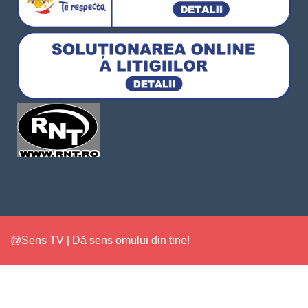
@Sens TV | Dă sens omului din tine!