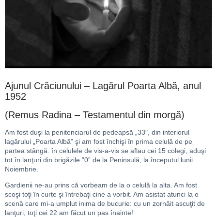
Ajunul Crăciunului – Lagărul Poarta Albă, anul
1952
(Remus Radina – Testamentul din morgă)
Am fost duşi la penitenciarul de pedeapsă „33″, din interiorul
lagărului „Poarta Albă” şi am fost închişi în prima celulă de pe
partea stângă. în celulele de vis-a-vis se aflau cei 15 colegi, aduşi
tot în lanţuri din brigăzile ”0” de la Peninsulă, la începutul lunii
Noiembrie.
Gardienii ne-au prins că vorbeam de la o celulă la alta. Am fost
scoşi toţi în curte şi întrebaţi cine a vor­bit. Am asistat atunci la o
scenă care mi-a umplut ini­ma de bucurie: cu un zornăit ascuţit de
lanţuri, toţi cei 22 am făcut un pas înainte!