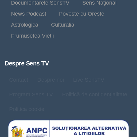
Documentarele SensTV
Sens Național
News Podcast
Poveste cu Oreste
Astrologica
Culturalia
Frumusetea Vieții
Despre Sens TV
Contact
Despre noi
Live SensTV
Program Sens TV
Politică de confidențialitate
Politica cookie