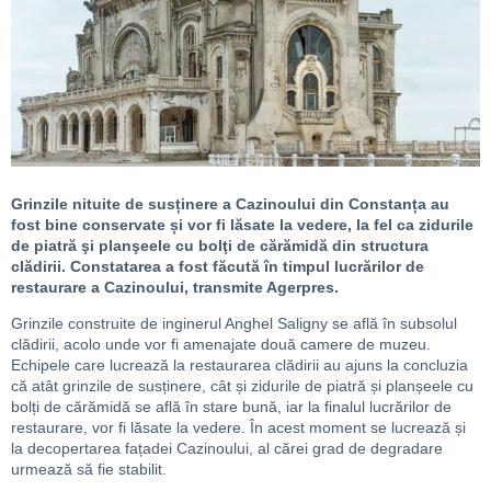
Grinzile nituite de susținere a Cazinoului din Constanța au
fost bine conservate și vor fi lăsate la vedere, la fel ca zidurile
de piatră şi planşeele cu bolţi de cărămidă din structura
clădirii. Constatarea a fost făcută în timpul lucrărilor de
restaurare a Cazinoului, transmite Agerpres.
Grinzile construite de inginerul Anghel Saligny se află în subsolul
clădirii, acolo unde vor fi amenajate două camere de muzeu.
Echipele care lucrează la restaurarea clădirii au ajuns la concluzia
că atât grinzile de susținere, cât și zidurile de piatră și planșeele cu
bolți de cărămidă se află în stare bună, iar la finalul lucrărilor de
restaurare, vor fi lăsate la vedere. În acest moment se lucrează și
la decopertarea fațadei Cazinoului, al cărei grad de degradare
urmează să fie stabilit.