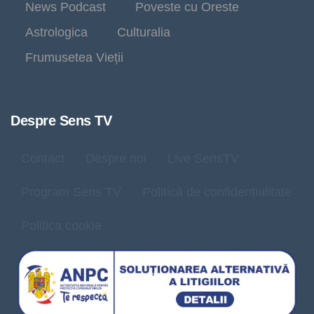
News Podcast
Poveste cu Oreste
Astrologica
Culturalia
Frumusetea Vieții
Despre Sens TV
Contact
Despre noi
Live SensTV
Program Sens TV
Politică de confidențialitate
Politica cookie