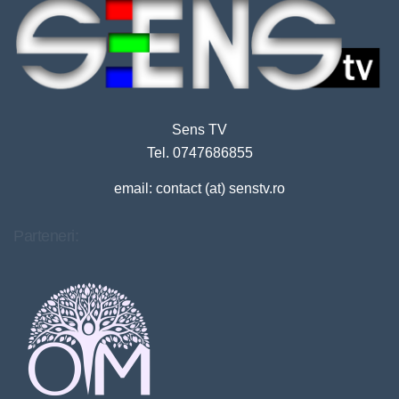
Sens TV
Tel. 0747686855
email: contact (at) senstv.ro
Parteneri: