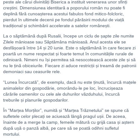
peste ale cărui divinități Biserica a instituit venerarea unor sfinți
creștini. Dimensiunea identitară a poporului român nu poate fi
deplină fără cunoașterea acestui fabulos fond mitico-folcloric,
pierdut în ultimele decenii pe fondul părăsirii modului de viață
tradițional și schimbării accelerate a satelor românești.
La o săptămână după Rusalii, începe un ciclu de șapte zile numite
Zilele mânioase sau Săptămâna mânioasă. Anul acesta ele se
desfășoară între 14 și 20 iunie. Este o săptămână în care fiecare zi
poartă un nume respectat și foarte temut în comunitățile rurale de
odinioară. Nimeni nu își permitea să nesocotească aceste zile și să
nu le țină obiceiurile. Fiecare zi aduce restricții și treamă de patronii
demoniaci sau ceasurile rele.
“Lunea Încurcată”, de exemplu, dacă nu este ținută, încurcă mațele
animalelor din gospodărie, omorându-le pe loc, încrucișeaza
cărările oamenilor cu cele ale duhurilor văzduhului, încurcă
treburile și planurile gospodarilor.
În “Marțea Morților”, numită și “Marțea Trăznetului” se spune că
sufletele celor plecați se aciuează lângă pragul ușii. De aceea,
înainte de a merge la camp, femeile mătură cu grijă casa și aștern
după ușă o panză albă, pe care să se poată odihni sufletul
mortului.