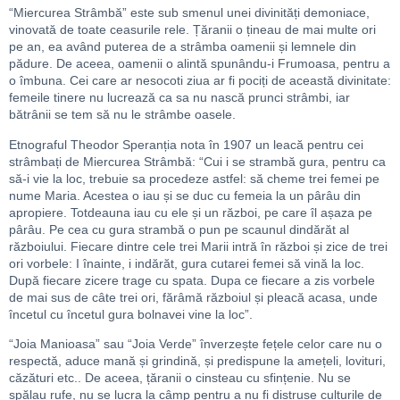
“Miercurea Strâmbă” este sub smenul unei divinități demoniace,
vinovată de toate ceasurile rele. Țăranii o țineau de mai multe ori
pe an, ea având puterea de a strâmba oamenii și lemnele din
pădure. De aceea, oamenii o alintă spunându-i Frumoasa, pentru a
o îmbuna. Cei care ar nesocoti ziua ar fi pociți de această divinitate:
femeile tinere nu lucrează ca sa nu nască prunci strâmbi, iar
bătrânii se tem să nu le strâmbe oasele.
Etnograful Theodor Speranția nota în 1907 un leacă pentru cei
strâmbați de Miercurea Strâmbă: “Cui i se strambă gura, pentru ca
să-i vie la loc, trebuie sa procedeze astfel: să cheme trei femei pe
nume Maria. Acestea o iau și se duc cu femeia la un pârâu din
apropiere. Totdeauna iau cu ele și un război, pe care îl așaza pe
pârâu. Pe cea cu gura strambă o pun pe scaunul dindărăt al
războiului. Fiecare dintre cele trei Marii intră în război și zice de trei
ori vorbele: I înainte, i indărăt, gura cutarei femei să vină la loc.
După fiecare zicere trage cu spata. Dupa ce fiecare a zis vorbele
de mai sus de câte trei ori, fărâmă războiul și pleacă acasa, unde
încetul cu încetul gura bolnavei vine la loc”.
“Joia Manioasa” sau “Joia Verde” înverzește fețele celor care nu o
respectă, aduce mană și grindină, și predispune la amețeli, lovituri,
căzături etc.. De aceea, țăranii o cinsteau cu sfințenie. Nu se
spălau rufe, nu se lucra la câmp pentru a nu fi distruse culturile de