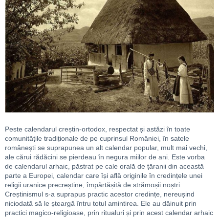
Peste calendarul creștin-ortodox, respectat și astăzi în toate
comunitățile tradiționale de pe cuprinsul României, în satele
românești se suprapunea un alt calendar popular, mult mai vechi,
ale cărui rădăcini se pierdeau în negura miilor de ani. Este vorba
de calendarul arhaic, păstrat pe cale orală de țăranii din această
parte a Europei, calendar care își află originile în credințele unei
religii uranice precreștine, împărtășită de strămoșii noștri.
Creștinismul s-a suprapus practic acestor credințe, nereușind
niciodată să le șteargă întru totul amintirea. Ele au dăinuit prin
practici magico-religioase, prin ritualuri și prin acest calendar arhaic