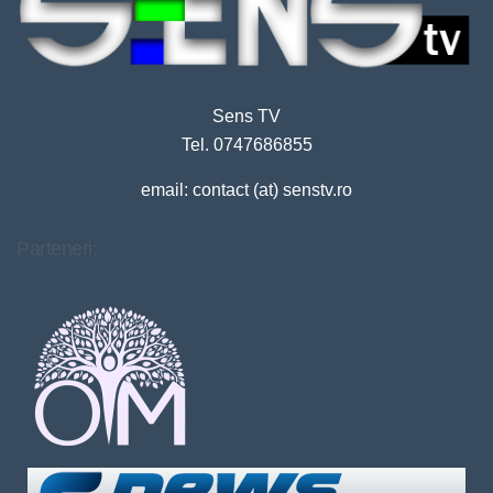
Sens TV
Tel. 0747686855
email: contact (at) senstv.ro
Parteneri: