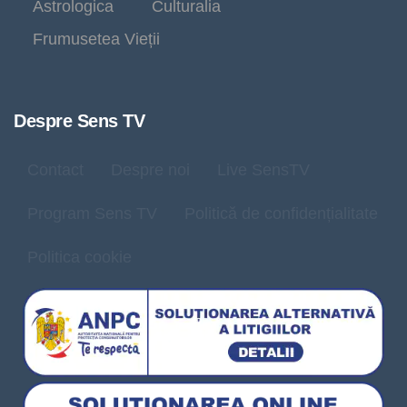
Astrologica
Culturalia
Frumusetea Vieții
Despre Sens TV
Contact
Despre noi
Live SensTV
Program Sens TV
Politică de confidențialitate
Politica cookie