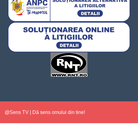
@Sens TV | Dă sens omului din tine!