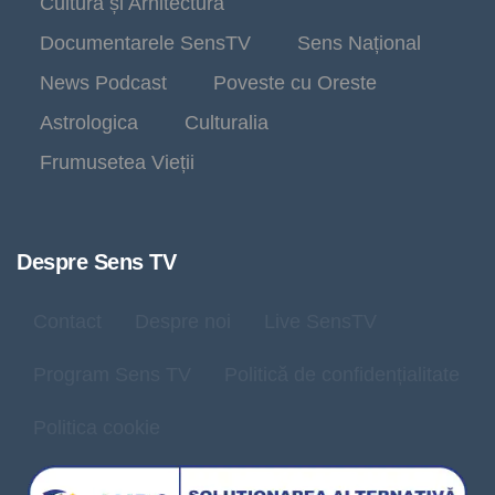
Cultură și Arhitectură
Documentarele SensTV
Sens Național
News Podcast
Poveste cu Oreste
Astrologica
Culturalia
Frumusetea Vieții
Despre Sens TV
Contact
Despre noi
Live SensTV
Program Sens TV
Politică de confidențialitate
Politica cookie