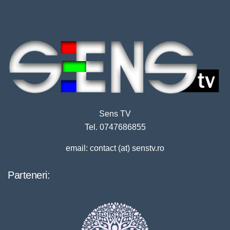
Sens TV
Tel. 0747686855
email: contact (at) senstv.ro
Parteneri: