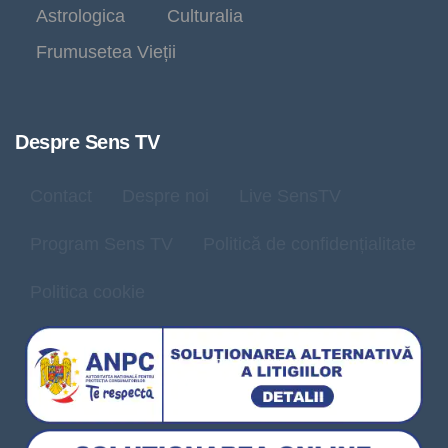
Astrologica
Culturalia
Frumusetea Vieții
Despre Sens TV
Contact
Despre noi
Live SensTV
Program Sens TV
Politică de confidențialitate
Politica cookie