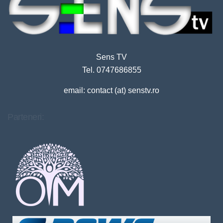
Sens TV
Tel. 0747686855
email: contact (at) senstv.ro
Parteneri: