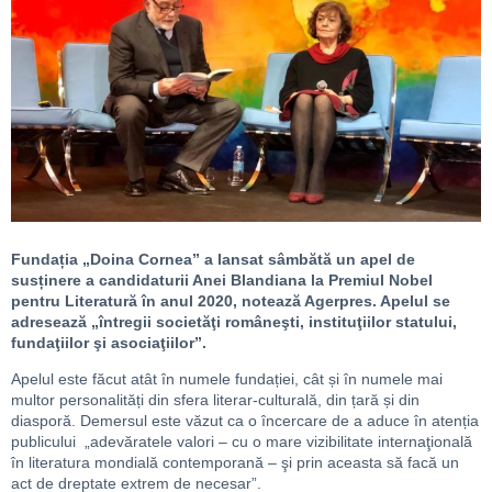
Fundația „Doina Cornea” a lansat sâmbătă un apel de
susținere a candidaturii Anei Blandiana la Premiul Nobel
pentru Literatură în anul 2020, notează Agerpres. Apelul se
adresează „întregii societăţi româneşti, instituţiilor statului,
fundaţiilor şi asociaţiilor”.
Apelul este făcut atât în numele fundației, cât și în numele mai
multor personalități din sfera literar-culturală, din țară și din
diasporă. Demersul este văzut ca o încercare de a aduce în atenția
publicului „adevăratele valori – cu o mare vizibilitate internaţională
în literatura mondială contemporană – şi prin aceasta să facă un
act de dreptate extrem de necesar”.