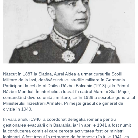
Născut în 1887 la Slatina, Aurel Aldea a urmat cursurile Școlii
Militare de la Iași, desăvârșindu-și studiile militare în Germania.
Participant la cel de-al Doilea Război Balcanic (1913) și la Primul
Război Mondial. În interbelic a lucrat în cadrul Marelui Stat Major,
comandând diverse unități militare, iar în 1938 a secretar general al
Ministerului Înzestrării Armatei. Primește gradul de general de
divizie în 1940.
În vara anului 1940 a coordonat delegația română pentru
gestionarea evacuării din Bsarabia, iar în aprilie 1941 a fost numit
la conducerea comisiei care cerceta activitatea foștilor miniștri
legionari. A fost trecut în retragere de Antonescu în iulie 1941, ca