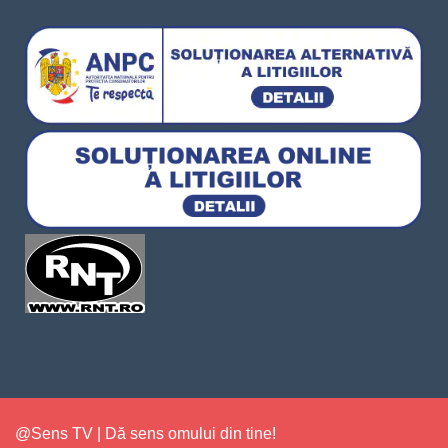
@Sens TV | Dă sens omului din tine!