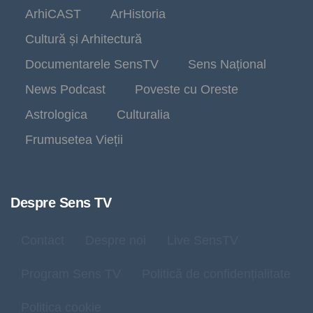
ArhiCAST
ArHistoria
Cultură și Arhitectură
Documentarele SensTV
Sens Național
News Podcast
Poveste cu Oreste
Astrologica
Culturalia
Frumusetea Vieții
Despre Sens TV
Contact
Despre noi
Live SensTV
Program Sens TV
Politică de confidențialitate
Politica cookie