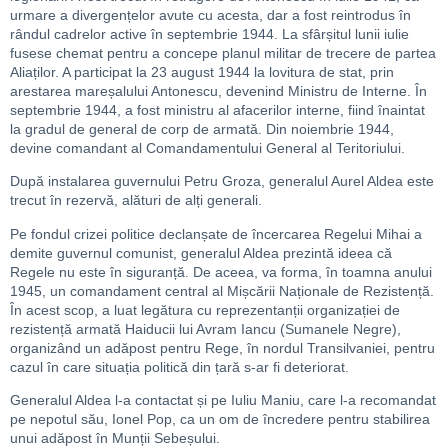
urmare a divergențelor avute cu acesta, dar a fost reintrodus în
rândul cadrelor active în septembrie 1944. La sfârșitul lunii iulie
fusese chemat pentru a concepe planul militar de trecere de partea
Aliaților. A participat la 23 august 1944 la lovitura de stat, prin
arestarea mareșalului Antonescu, devenind Ministru de Interne. În
septembrie 1944, a fost ministru al afacerilor interne, fiind înaintat
la gradul de general de corp de armată. Din noiembrie 1944,
devine comandant al Comandamentului General al Teritoriului.
După instalarea guvernului Petru Groza, generalul Aurel Aldea este
trecut în rezervă, alături de alți generali.
Pe fondul crizei politice declanșate de încercarea Regelui Mihai a
demite guvernul comunist, generalul Aldea prezintă ideea că
Regele nu este în siguranță. De aceea, va forma, în toamna anului
1945, un comandament central al Mișcării Naționale de Rezistență.
În acest scop, a luat legătura cu reprezentanții organizației de
rezistență armată Haiducii lui Avram Iancu (Sumanele Negre),
organizând un adăpost pentru Rege, în nordul Transilvaniei, pentru
cazul în care situația politică din țară s-ar fi deteriorat.
Generalul Aldea l-a contactat și pe Iuliu Maniu, care l-a recomandat
pe nepotul său, Ionel Pop, ca un om de încredere pentru stabilirea
unui adăpost în Munții Sebeșului.