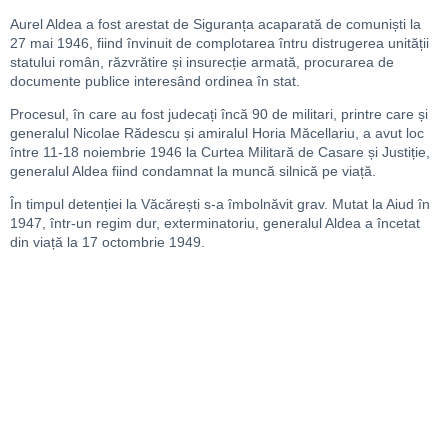
Aurel Aldea a fost arestat de Siguranța acaparată de comuniști la
27 mai 1946, fiind învinuit de complotarea întru distrugerea unității
statului român, răzvrătire și insurecție armată, procurarea de
documente publice interesând ordinea în stat.
Procesul, în care au fost judecați încă 90 de militari, printre care și
generalul Nicolae Rădescu și amiralul Horia Măcellariu, a avut loc
între 11-18 noiembrie 1946 la Curtea Militară de Casare și Justiție,
generalul Aldea fiind condamnat la muncă silnică pe viață.
În timpul detenției la Văcărești s-a îmbolnăvit grav. Mutat la Aiud în
1947, într-un regim dur, exterminatoriu, generalul Aldea a încetat
din viață la 17 octombrie 1949.