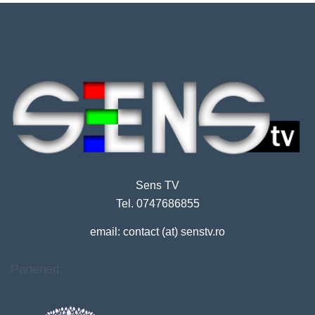
Sens TV
Tel. 0747686855
email: contact (at) senstv.ro
Parteneri: