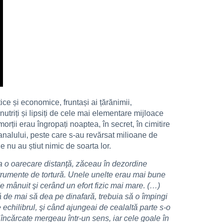
tice și economice, fruntași ai țărănimii,
nutriți și lipsiți de cele mai elementare mijloace
ții erau îngropați noaptea, în secret, în cimitire
analului, peste care s-au revărsat milioane de
e nu au știut nimic de soarta lor.
a o oarecare distanţă, zăceau în dezordine
strumente de tortură. Unele unelte erau mai bune
de mânuit şi cerând un efort fizic mai mare. (…)
ă de mai să dea pe dinafară, trebuia să o împingi
echilibrul, şi când ajungeai de cealaltă parte s-o
e încărcate mergeau într-un sens, iar cele goale în