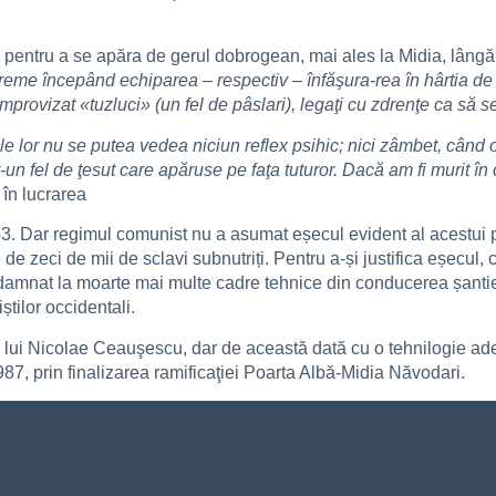
pentru a se apăra de gerul dobrogean, mai ales la Midia, lângă M
me începând echiparea – respectiv – înfăşura-rea în hârtia de s
improvizat «tuzluci» (un fel de pâslari), legaţi cu zdrenţe ca să 
le lor nu se putea vedea niciun reflex psihic; nici zâmbet, când om
-un fel de ţesut care apăruse pe faţa tuturor. Dacă am fi murit în
 în lucrarea
953. Dar regimul comunist nu a asumat eșecul evident al acestui p
e zeci de mii de sclavi subnutriți. Pentru a-și justifica eșecul,
amnat la moarte mai multe cadre tehnice din conducerea șantier
iștilor occidentali.
tiva lui Nicolae Ceauşescu, dar de această dată cu o tehnilogie a
987, prin finalizarea ramificaţiei Poarta Albă-Midia Năvodari.