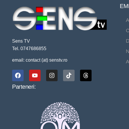
EMI
A
C
D
Sens TV
Tel. 0747686855
N
email: contact (at) senstv.ro
A
Parteneri: