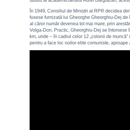
studiu al academicianului Aurel Bărglăzan, aceste
În 1949, Consiliul de Miniștri al RPR decidea dem
fusese furnizată lui Gheorghe Gheorghiu-Dej de î
al căror număr devenea tot mai mare, prin arestări
Volga-Don. Practic, Gheorghiu-Dej se întorsese în 
km, unde – în cadrul celor 12 „colonii de muncă” 
pentru a face loc noilor elite comuniste, aproape 