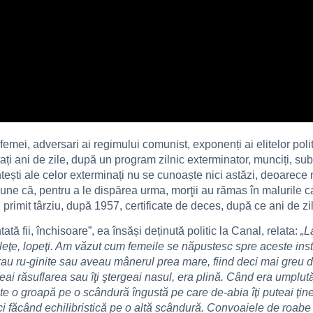
 femei, adversari ai regimului comunist, exponenți ai elitelor poli
tați ani de zile, după un program zilnic exterminator, munciți, sub
ti ale celor exterminați nu se cunoaște nici astăzi, deoarece mor
pune că, pentru a le dispărea urma, morţii au rămas în malurile c
 primit târziu, după 1957, certificate de deces, după ce ani de zil
tă fii, închisoare”, ea însăși deținută politic la Canal, relata:
„L
rleţe, lopeţi. Am văzut cum femeile se năpustesc spre aceste in
 erau ru-ginite sau aveau mânerul prea mare, fiind deci mai greu 
eai răsuflarea sau îţi ştergeai nasul, era plină. Când era umplut
e o groapă pe o scândură îngustă pe care de-abia îţi puteai ţine 
torci făcând echilibristică pe o altă scândură. Convoaiele de roab