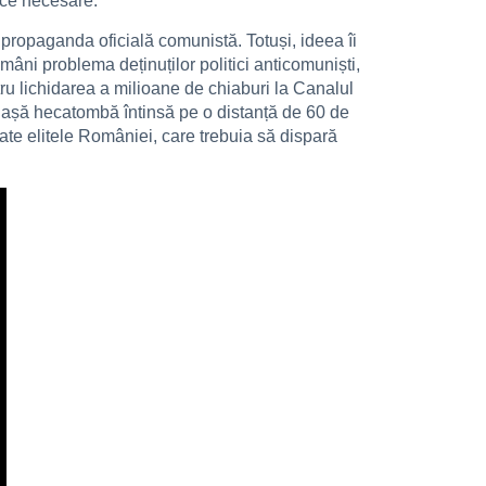
ice necesare.
 propaganda oficială comunistă. Totuși, ideea îi
ni problema deținuților politici anticomuniști,
tru lichidarea a milioane de chiaburi la Canalul
uriașă hecatombă întinsă pe o distanță de 60 de
ate elitele României, care trebuia să dispară