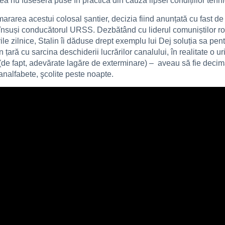
a nu fuseseră puse în practică din cauza lipsei condițiilor tehn
ararea acestui colosal șantier, decizia fiind anunțată cu fast de
nsuși conducătorul URSS. Dezbătând cu liderul comuniștilor româ
le zilnice, Stalin îi dăduse drept exemplu lui Dej soluția sa pen
țară cu sarcina deschiderii lucrărilor canalului, în realitate o 
(de fapt, adevărate lagăre de exterminare) – aveau să fie decim
analfabete, şcolite peste noapte.