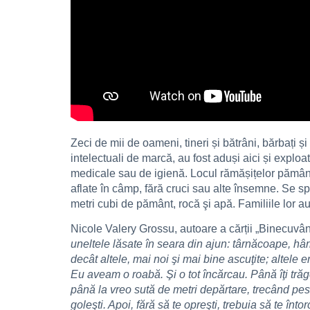
Zeci de mii de oameni, tineri și bătrâni, bărbați și
intelectuali de marcă, au fost aduși aici și exploa
medicale sau de igienă. Locul rămășițelor pământeș
aflate în câmp, fără cruci sau alte însemne. Se s
metri cubi de pământ, rocă şi apă. Familiile lor au
Nicole Valery Grossu, autoare a cărții „Binecuvânta
uneltele lăsate în seara din ajun: târnăcoape, hâ
decât altele, mai noi şi mai bine ascuţite; altele
Eu aveam o roabă. Şi o tot încărcau. Până îţi trăg
până la vreo sută de metri depărtare, trecând pest
goleşti. Apoi, fără să te opreşti, trebuia să te în