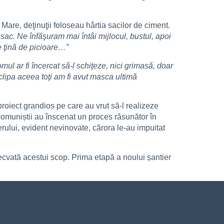
are, deţinuţii foloseau hârtia sacilor de ciment.
ac. Ne înfăşuram mai întâi mijlocul, bustul, apoi
se ţină de picioare…”
ul ar fi încercat să-l schiţeze, nici grimasă, doar
 clipa aceea toţi am fi avut masca ultimă
roiect grandios pe care au vrut să-l realizeze
 comuniștii au înscenat un proces răsunător în
ului, evident nevinovate, cărora le-au impuitat
decvată acestui scop. Prima etapă a noului șantier