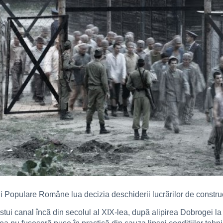
cii Populare Române lua decizia deschiderii lucrărilor de const
tui canal încă din secolul al XIX-lea, după alipirea Dobrogei la