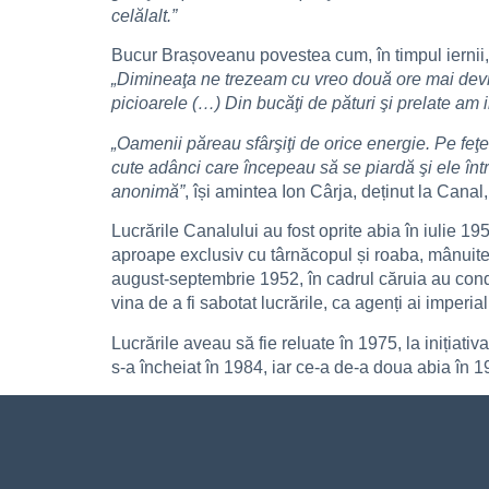
celălalt.”
Bucur Brașoveanu povestea cum, în timpul iernii, 
„Dimineaţa ne trezeam cu vreo două ore mai devre
picioarele (…) Din bucăţi de pături şi prelate am 
„Oamenii păreau sfârşiţi de orice energie. Pe feţe
cute adânci care începeau să se piardă şi ele într
anonimă”
, își amintea Ion Cârja, deținut la Canal,
Lucrările Canalului au fost oprite abia în iulie 1
aproape exclusiv cu târnăcopul și roaba, mânuite d
august-septembrie 1952, în cadrul căruia au cond
vina de a fi sabotat lucrările, ca agenți ai imperial
Lucrările aveau să fie reluate în 1975, la iniția
s-a încheiat în 1984, iar ce-a de-a doua abia în 1