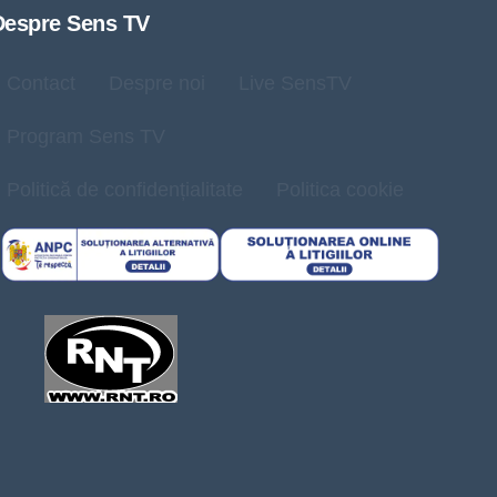
Despre Sens TV
Contact
Despre noi
Live SensTV
Program Sens TV
Politică de confidențialitate
Politica cookie