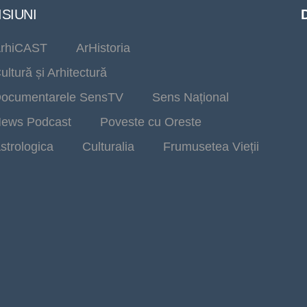
SIUNI
rhiCAST
ArHistoria
ultură și Arhitectură
ocumentarele SensTV
Sens Național
ews Podcast
Poveste cu Oreste
strologica
Culturalia
Frumusetea Vieții