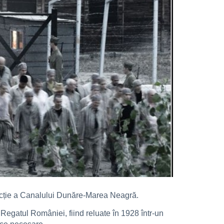
rucție a Canalului Dunăre-Marea Neagră.
 Regatul României, fiind reluate în 1928 într-un