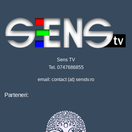
Sens TV
Tel. 0747686855
email: contact (at) senstv.ro
Parteneri: