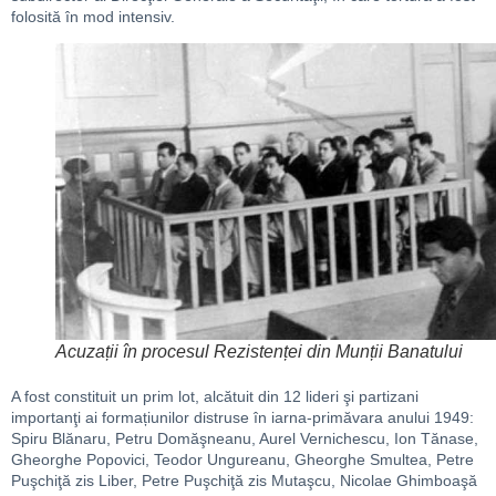
folosită în mod intensiv.
Acuzații în procesul Rezistenței din Munții Banatului
A fost constituit un prim lot, alcătuit din 12 lideri şi partizani
importanţi ai formațiunilor distruse în iarna-primăvara anului 1949:
Spiru Blănaru, Petru Domăşneanu, Aurel Vernichescu, Ion Tănase,
Gheorghe Popovici, Teodor Ungureanu, Gheorghe Smultea, Petre
Puşchiţă zis Liber, Petre Puşchiţă zis Mutaşcu, Nicolae Ghimboaşă