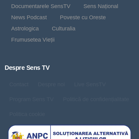
Documentarele SensTV
Sens Național
News Podcast
Poveste cu Oreste
Astrologica
Culturalia
Frumusetea Vieții
Despre Sens TV
Contact
Despre noi
Live SensTV
Program Sens TV
Politică de confidențialitate
Politica cookie