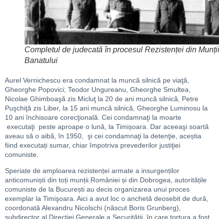
Completul de judecată în procesul Rezistenței din Munți
Banatului
Aurel Vernichescu era condamnat la muncă silnică pe viaţă,
Gheorghe Popovici; Teodor Ungureanu, Gheorghe Smultea,
Nicolae Ghimboaşă zis Micluţ la 20 de ani muncă silnică, Petre
Puşchiţă zis Liber, la 15 ani muncă silnică, Gheorghe Luminosu la
10 ani închisoare corecţională. Cei condamnaţi la moarte
executaţi peste aproape o lună, la Timișoara. Dar aceeaşi soartă
aveau să o aibă, în 1950, şi cei condamnaţi la detenţie, aceștia
fiind executați sumar, chiar împotriva prevederilor justiţiei
comuniste.
Speriate de amploarea rezistenței armate a insurgenților
anticomuniști din toți munții României și din Dobrogea, autoritățile
comuniste de la București au decis organizarea unui proces
exemplar la Timişoara. Aici a avut loc o anchetă deosebit de dură,
coordonată Alexandru Nicolschi (născut Boris Grunberg),
subdirector al Direcţiei Generale a Securităţii, în care tortura a fost