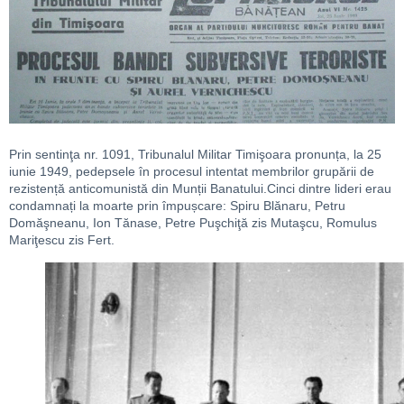
Prin sentinţa nr. 1091, Tribunalul Militar Timişoara pronunța, la 25
iunie 1949, pedepsele în procesul intentat membrilor grupării de
rezistență anticomunistă din Munții Banatului.Cinci dintre lideri erau
condamnați la moarte prin împușcare: Spiru Blănaru, Petru
Domăşneanu, Ion Tănase, Petre Puşchiţă zis Mutaşcu, Romulus
Mariţescu zis Fert.