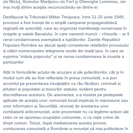
zis Micluţ, Romulus Mariţescu zis Fert şi Gheorghe Luminosu, cei
mai mulţi dintre aceştia necunoscându-se dintre ei.
Desfășurat la Tribunalul Militar Timişoara, între 21-25 iunie 1949,
procesul a fost însoșit de o amplă campanie propagandistică
regizată de autorități, care au organizat manifestaţii numeroase în
oraşele şi satele Banatului, în care oamenii muncii – chiourile – ar fi
cerut condamnarea exemplară a luptătorilor. Ziarele Republicii
Populare Române au alocat spații consistente relatărilor procesului
și citării numeroaselor telegrame sosite din toată țara, în care se
exprima “mânia poporului” și se cerea condamnarea la moarte a
partizanilor.
Atât în formulările actului de acuzare și ale judecătorilor, cât și în
modul cum ele au fost reflectate în presa comunistă, s-a pun
accentul pe prezentarea inculpaților ca rău-făcători, criminali și
jefuitori ai populației și bunurilor statului, evident pentru
discreditarea acestora. De asemenea, s-a insistat pe pedepsele
aplicate de aceștia unor comuniști locali implicați în represiune sau
unor informatori ai Securității, vinovați de arestarea unor
combatanți anticomuniști, acte prezentate nu ca legitime acțiuni ale
celor ce se opuneau ocupaiției comuniste, ci ca niște crime de
drept comun. Totuși, după mediatizarea acestui proces,
conducerea comunistă a României a renunțat să mai publiciteze în