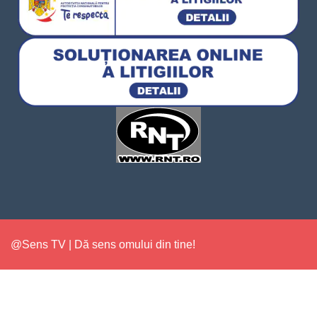
@Sens TV | Dă sens omului din tine!