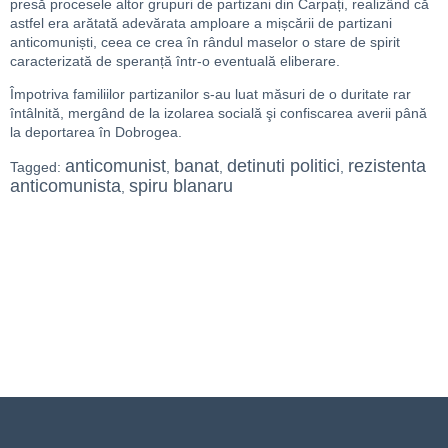
presă procesele altor grupuri de partizani din Carpați, realizând că
astfel era arătată adevărata amploare a mișcării de partizani
anticomuniști, ceea ce crea în rândul maselor o stare de spirit
caracterizată de speranță într-o eventuală eliberare.
Împotriva familiilor partizanilor s-au luat măsuri de o duritate rar
întâlnită, mergând de la izolarea socială şi confiscarea averii până
la deportarea în Dobrogea.
anticomunist
banat
detinuti politici
rezistenta
Tagged:
,
,
,
anticomunista
spiru blanaru
,