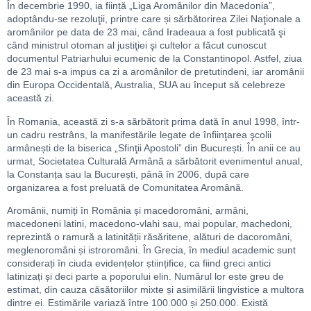
În decembrie 1990, ia ființă „Liga Aromânilor din Macedonia”,
adoptându-se rezoluţii, printre care și sărbătorirea Zilei Naţionale a
aromânilor pe data de 23 mai, când Iradeaua a fost publicată şi
când ministrul otoman al justiţiei şi cultelor a făcut cunoscut
documentul Patriarhului ecumenic de la Constantinopol. Astfel, ziua
de 23 mai s-a impus ca zi a aromânilor de pretutindeni, iar aromânii
din Europa Occidentală, Australia, SUA au început să celebreze
această zi.
În Romania, această zi s-a sărbătorit prima dată în anul 1998, într-
un cadru restrâns, la manifestările legate de înfiinţarea şcolii
armânești de la biserica „Sfinţii Apostoli” din București. În anii ce au
urmat, Societatea Culturală Armână a sărbătorit evenimentul anual,
la Constanța sau la București, până în 2006, după care
organizarea a fost preluată de Comunitatea Aromână.
Aromânii, numiți în România și macedoromâni, armâni,
macedoneni latini, macedono-vlahi sau, mai popular, machedoni,
reprezintă o ramură a latinității răsăritene, alături de dacoromâni,
meglenoromâni și istroromâni. În Grecia, în mediul academic sunt
considerați în ciuda evidențelor științifice, ca fiind greci antici
latinizați și deci parte a poporului elin. Numărul lor este greu de
estimat, din cauza căsătoriilor mixte și asimilării lingvistice a multora
dintre ei. Estimările variază între 100.000 și 250.000. Există