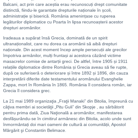
Balcani, act prin care aceștia erau recunoscuți drept comunitate
distinctă, fiindu-le garantate drepturile naționale în școli,
administrație și biserică. România amenințase cu ruperea
legăturilor diplomatice cu Poarta în lipsa recunoașterii acestor
drepturi aromânilor.
Iradeaua a supărat însă Grecia, dominată de un spirit
ultranaționalist, care nu dorea ca aromânii să aibă drepturi
naționale. Din acest moment încep ample persecuții ale grecilor
împotriva armânilor, mulți fruntași ai acestora căzând victime
masacrelor comise de antarții greci. De altfel, între 1905 și 1911
relațiile diplomatice dintre România și Grecia aveau să fie rupte,
după ce suferiseră o deteriorare și între 1892 și 1896, din cauza
interpretării diferite date testamentului aromânului Evanghelie
Zappa, mort în România în 1865. România îl considera român, iar
Grecia îl considera grec.
La 21 mai 1989 organizaţia „Fraţii Manaki” din Bitolia, împreună cu
câţiva membri ai societăţii „Pitu Guli” din Skopje , au sărbătorit
pentru prima dată, Ziua Naţională a aromânilor, manifestarea
desfășurându-se în cimitirul armânesc din Bitolia, acolo unde sunt
înmormântați doi mari oameni de cultură ai comunității, Apostol
Mărgărit şi Constantin Belimace.