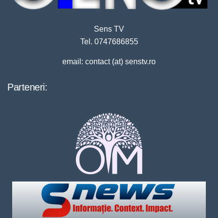
Sens TV
Tel. 0747686855
email: contact (at) senstv.ro
Parteneri: