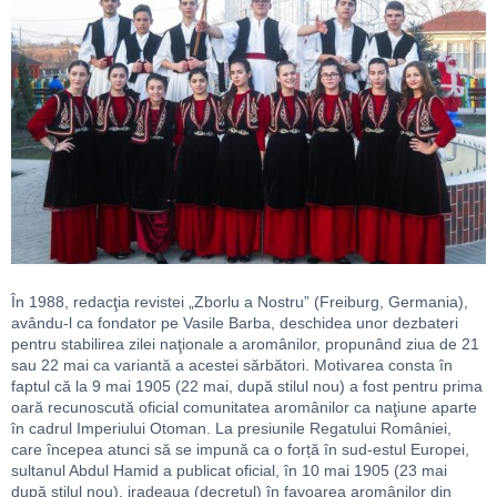
În 1988, redacţia revistei „Zborlu a Nostru” (Freiburg, Germania),
avându-l ca fondator pe Vasile Barba, deschidea unor dezbateri
pentru stabilirea zilei naţionale a aromânilor, propunând ziua de 21
sau 22 mai ca variantă a acestei sărbători. Motivarea consta în
faptul că la 9 mai 1905 (22 mai, după stilul nou) a fost pentru prima
oară recunoscută oficial comunitatea aromânilor ca naţiune aparte
în cadrul Imperiului Otoman. La presiunile Regatului României,
care începea atunci să se impună ca o forță în sud-estul Europei,
sultanul Abdul Hamid a publicat oficial, în 10 mai 1905 (23 mai
după stilul nou), iradeaua (decretul) în favoarea aromânilor din