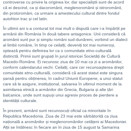
controverse cu privire la originea lor, dar specialiștii sunt de acord
că ei descind, ca și dacoromânii, meglenoromânii și istroromânii,
din protoromâni, ca urmare a amestecului cultural dintre fondul
autohton trac și cel latin.
În ultimii ani s-a conturat tot mai mult o dispută care i-a împărțit pe
armânii din România în două tabere antagonice. Unii consideră că
aromânii sunt pur și simplu români sud-dunăreni, vorbind un dialect
al limbii române, în timp ce ceilalți, deveniți tot mai numeroși,
optează pentru definirea lor ca o comunitate etno-culturală
distinctă. Primii sunt grupați în jurul istoricei Societăți de Cultură
Macedo-Române. Ei recunosc ziua de 10 mai ca zi a aromânilor,
conform calendarului vechi. Ceilalți, care cer recunoașterea drept
comunitate etno-culturală, consideră că acest statut este singura
șansă pentru obținerea, în cadrul Uniunii Europene, a unui statut
care să le asigure, instituțional, salvarea în ultimul moment de la
asimilarea etnică a armânilor din Grecia, Bulgaria și alte țări
balcanice, unde sunt supuși unui agresiv proces de pierdere a
identității culturale.
În prezent, armânii sunt recunoscuți oficial ca minoritate în
Republica Macedonia. Ziua de 23 mai este sărbătorită ca ziua
națională a aromânilor și meglenoromânilor cetățeni ai Macedoniei.
Alții se întâlnesc în fiecare an în ziua de 15 august la Samarina