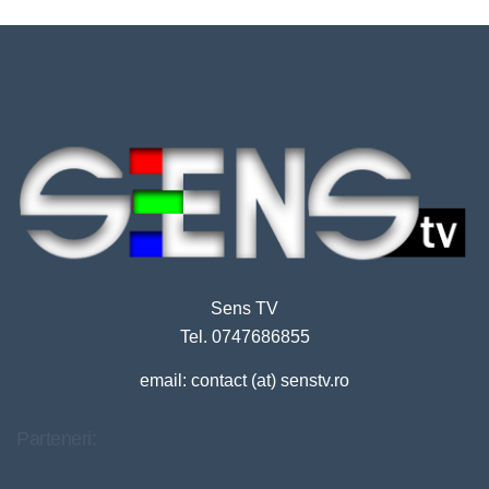
Sens TV
Tel. 0747686855
email: contact (at) senstv.ro
Parteneri: