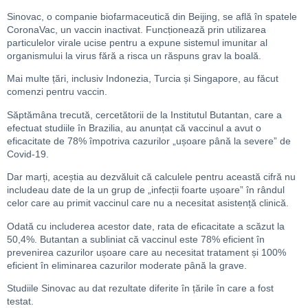
Sinovac, o companie biofarmaceutică din Beijing, se află în spatele
CoronaVac, un vaccin inactivat. Funcționează prin utilizarea
particulelor virale ucise pentru a expune sistemul imunitar al
organismului la virus fără a risca un răspuns grav la boală.
Mai multe țări, inclusiv Indonezia, Turcia și Singapore, au făcut
comenzi pentru vaccin.
Săptămâna trecută, cercetătorii de la Institutul Butantan, care a
efectuat studiile în Brazilia, au anunțat că vaccinul a avut o
eficacitate de 78% împotriva cazurilor „ușoare până la severe” de
Covid-19.
Dar marți, aceștia au dezvăluit că calculele pentru această cifră nu
includeau date de la un grup de „infecții foarte ușoare” în rândul
celor care au primit vaccinul care nu a necesitat asistență clinică.
Odată cu includerea acestor date, rata de eficacitate a scăzut la
50,4%. Butantan a subliniat că vaccinul este 78% eficient în
prevenirea cazurilor ușoare care au necesitat tratament și 100%
eficient în eliminarea cazurilor moderate până la grave.
Studiile Sinovac au dat rezultate diferite în țările în care a fost
testat.