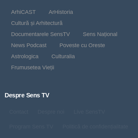
ArhiCAST
ArHistoria
Cultură și Arhitectură
Documentarele SensTV
Sens Național
News Podcast
Poveste cu Oreste
Astrologica
Culturalia
Frumusetea Vieții
Despre Sens TV
Contact
Despre noi
Live SensTV
Program Sens TV
Politică de confidențialitate