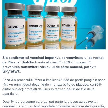
S-a confirmat că vaccinul împotriva coronavirusului dezvoltat
de Pfizer și BioNTech este eficient în 90% din cazuri, în
prevenirea transmiterii virusului de către oameni, potrivit
Skynews
.
Faza 3 a procesului Pfizer a implicat 43.538 de participanți din șase
țări. Au primit două doze fie de imunizare, fie de placebo, cu 90%
dintre subiecți protejați de virus în termen de 28 de zile de la
apariția lor.
Doar 94 de persoane care au luat parte la proces au dezvoltat
coronavirus și nu au fost raportate probleme serioase de siguranță,