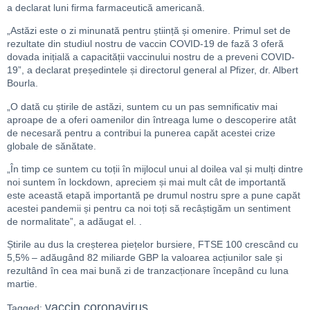
a declarat luni firma farmaceutică americană.
„Astăzi este o zi minunată pentru știință și omenire. Primul set de
rezultate din studiul nostru de vaccin COVID-19 de fază 3 oferă
dovada inițială a capacității vaccinului nostru de a preveni COVID-
19”, a declarat președintele și directorul general al Pfizer, dr. Albert
Bourla.
„O dată cu știrile de astăzi, suntem cu un pas semnificativ mai
aproape de a oferi oamenilor din întreaga lume o descoperire atât
de necesară pentru a contribui la punerea capăt acestei crize
globale de sănătate.
„În timp ce suntem cu toții în mijlocul unui al doilea val și mulți dintre
noi suntem în lockdown, apreciem și mai mult cât de importantă
este această etapă importantă pe drumul nostru spre a pune capăt
acestei pandemii și pentru ca noi toți să recâștigăm un sentiment
de normalitate”, a adăugat el. .
Știrile au dus la creșterea piețelor bursiere, FTSE 100 crescând cu
5,5% – adăugând 82 miliarde GBP la valoarea acțiunilor sale și
rezultând în cea mai bună zi de tranzacționare începând cu luna
martie.
vaccin coronavirus
Tagged: