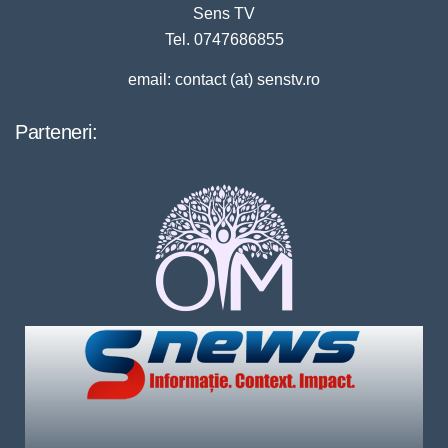
Sens TV
Tel. 0747686855
email: contact (at) senstv.ro
Parteneri: