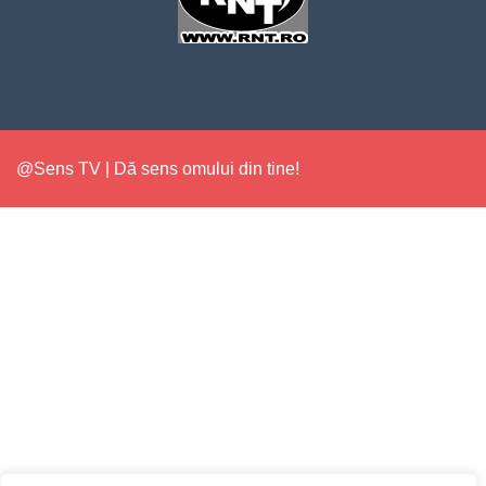
@Sens TV | Dă sens omului din tine!