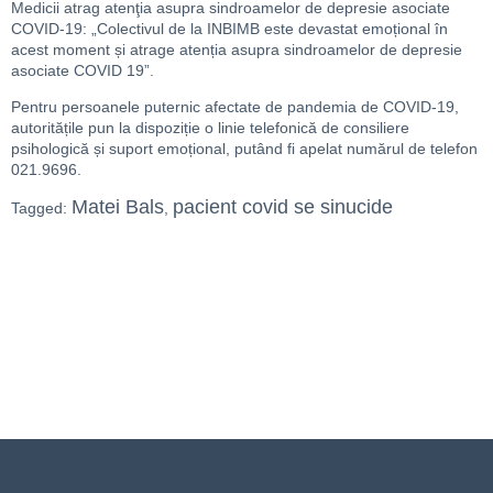
Medicii atrag atenţia asupra sindroamelor de depresie asociate
COVID-19: „Colectivul de la INBIMB este devastat emoțional în
acest moment și atrage atenția asupra sindroamelor de depresie
asociate COVID 19”.
Pentru persoanele puternic afectate de pandemia de COVID-19,
autoritățile pun la dispoziție o linie telefonică de consiliere
psihologică și suport emoțional, putând fi apelat numărul de telefon
021.9696.
Matei Bals
pacient covid se sinucide
Tagged:
,