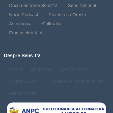
Documentarele SensTV
Sens Național
News Podcast
Poveste cu Oreste
Astrologica
Culturalia
Frumusetea Vieții
Despre Sens TV
Contact
Despre noi
Live SensTV
Program Sens TV
Politică de confidențialitate
Politica cookie