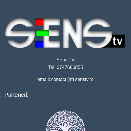
Sens TV
Tel. 0747686855
email: contact (at) senstv.ro
Parteneri: