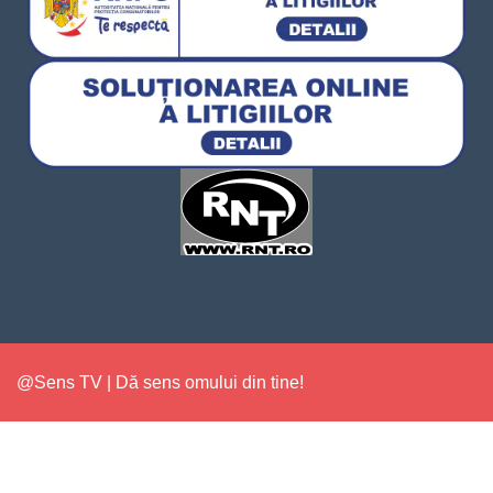
@Sens TV | Dă sens omului din tine!