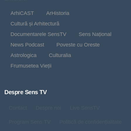
ArhiCAST
ArHistoria
Cultură și Arhitectură
Documentarele SensTV
Sens Național
News Podcast
Poveste cu Oreste
Astrologica
Culturalia
Frumusetea Vieții
Despre Sens TV
Contact
Despre noi
Live SensTV
Program Sens TV
Politică de confidențialitate