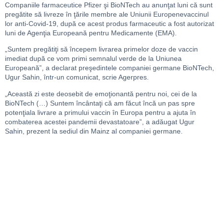
Companiile farmaceutice Pfizer şi BioNTech au anunţat luni că sunt
pregătite să livreze în ţările membre ale Uniunii Europenevaccinul
lor anti-Covid-19, după ce acest produs farmaceutic a fost autorizat
luni de Agenţia Europeană pentru Medicamente (EMA).
„Suntem pregătiţi să începem livrarea primelor doze de vaccin
imediat după ce vom primi semnalul verde de la Uniunea
Europeană”, a declarat preşedintele companiei germane BioNTech,
Ugur Sahin, într-un comunicat, scrie Agerpres.
„Această zi este deosebit de emoţionantă pentru noi, cei de la
BioNTech (…) Suntem încântaţi că am făcut încă un pas spre
potenţiala livrare a primului vaccin în Europa pentru a ajuta în
combaterea acestei pandemii devastatoare”, a adăugat Ugur
Sahin, prezent la sediul din Mainz al companiei germane.