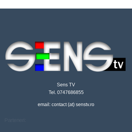
Sens TV
Tel. 0747686855
email: contact (at) senstv.ro
Parteneri: