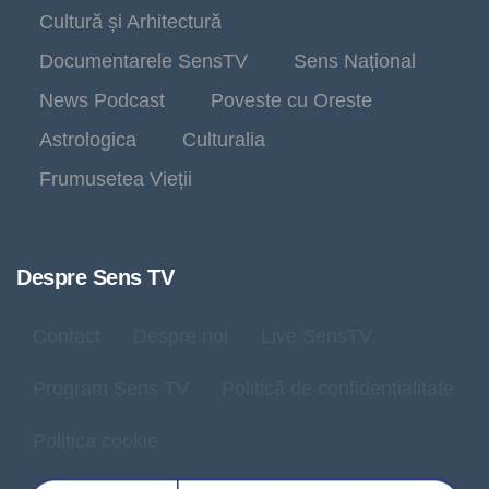
Cultură și Arhitectură
Documentarele SensTV
Sens Național
News Podcast
Poveste cu Oreste
Astrologica
Culturalia
Frumusetea Vieții
Despre Sens TV
Contact
Despre noi
Live SensTV
Program Sens TV
Politică de confidențialitate
Politica cookie