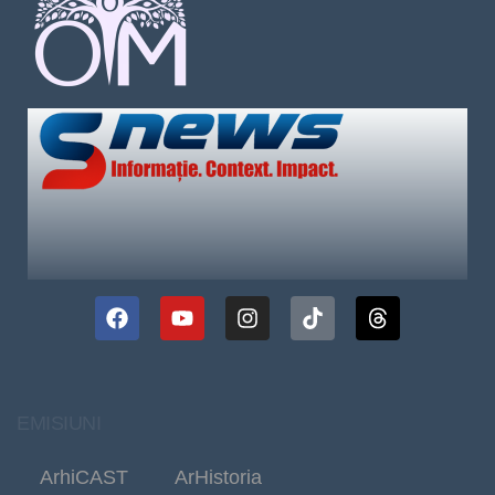
EMISIUNI
ArhiCAST
ArHistoria