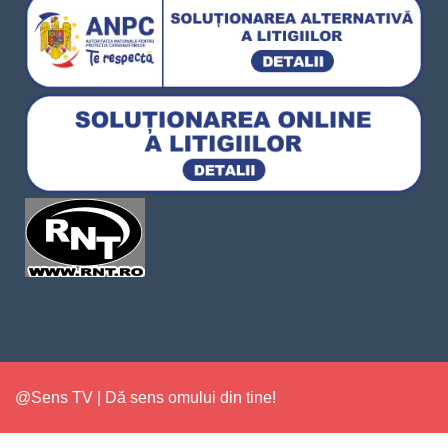
@Sens TV | Dă sens omului din tine!