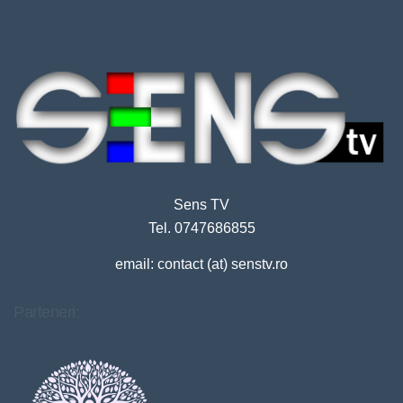
Sens TV
Tel. 0747686855
email: contact (at) senstv.ro
Parteneri: