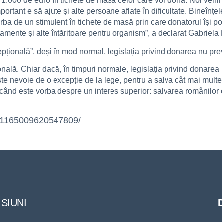
 1.000 de euro în tichete de masă celor care vor dona. Noi ven
mportant e să ajute și alte persoane aflate în dificultate. Bineînțe
orba de un stimulent în tichete de masă prin care donatorul își 
ente și alte întăritoare pentru organism”, a declarat Gabriela Fi
epțională”, deși în mod normal, legislația privind donarea nu pre
onală. Chiar dacă, în timpuri normale, legislația privind donarea
ste nevoie de o excepție de la lege, pentru a salva cât mai multe
ci când este vorba despre un interes superior: salvarea românilor
s/1165009620547809/
SIUNI