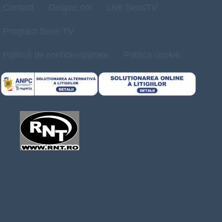
Contact
Despre noi
Live SensTV
Program Sens TV
Politică de confidențialitate
Politica cookie