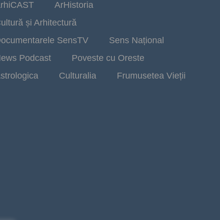
rhiCAST
ArHistoria
ultură și Arhitectură
ocumentarele SensTV
Sens Național
ews Podcast
Poveste cu Oreste
strologica
Culturalia
Frumusetea Vieții