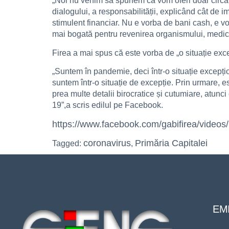
„Noi nu venim să spunem că vom oferi doar circa
dialogului, a responsabilității, explicând cât de i
stimulent financiar. Nu e vorba de bani cash, e v
mai bogată pentru revenirea organismului, medicam
Firea a mai spus că este vorba de „o situație exc
„Suntem în pandemie, deci într-o situație excepți
suntem într-o situație de excepție. Prin urmare, e
prea multe detalii birocratice și cutumiare, atun
19”,a scris edilul pe Facebook.
https://www.facebook.com/gabifirea/video
coronavirus
Primăria Capitalei
Tagged:
,
EMI