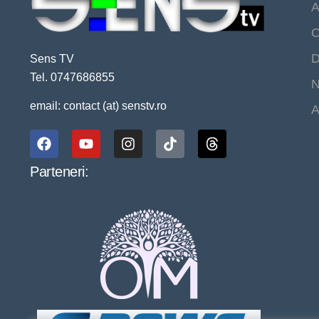
A
C
D
Sens TV
Tel. 0747686855
N
email: contact (at) senstv.ro
A
Parteneri: