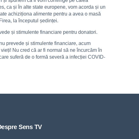
im și spunem că îi vom convinge pe calea
les, ca și în alte state europene, vom acorda și un
poate achiziționa alimente pentru a avea o masă
rea, la începutul ședinței.
vede și stimulente financiare pentru donatori.
 nu prevede și stimulente financiare, acum
 vieți! Nu cred că ar fi normal să ne încurcăm în
 care suferă de o formă severă a infecției COVID-
Despre Sens TV