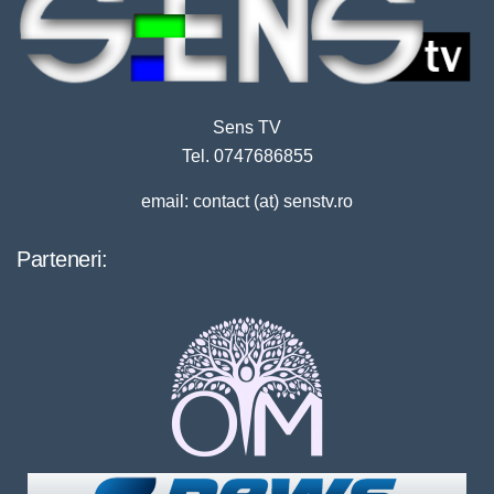
Sens TV
Tel. 0747686855
email: contact (at) senstv.ro
Parteneri: