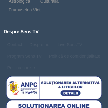
Astrologica
Culturalia
Frumusetea Vieții
Despre Sens TV
Contact
Despre noi
Live SensTV
Program Sens TV
Politică de confidențialitate
Politica cookie