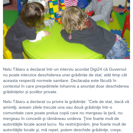
Nelu Tătaru a declarat într-un interviu acordat Digi24 că Guvernul
nu poate interzice deschiderea unei grădinițe de stat, atât timp cât
aceasta respectă normele sanitare. Declarația este făcută în
contextul în care președintele Iohannis a anunțat doar deschiderea
grădinițelor și școlilor private.
Nelu Tătaru a declarat cu privire la grădinițe: ”Cele de stat, dacă vă
amintiţi, aveam zilele trecute una sau două grădiniţe într-o
comunitate care poate prelua copiii care nu mergeau la ţară, nu
mergeau în concedii şi rămâneau undeva. Ţine foarte mult de
autorităţile locale acest lucru. Nu restricţionăm, ţine foarte mult de
autorităţile locale şi, mă repet, putem deschide grădiniţe, creşe,