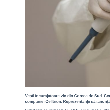
Vești încurajatoare vin din Coreea de Sud. Cer
companiei Celltrion. Reprezentanții săi anunță o