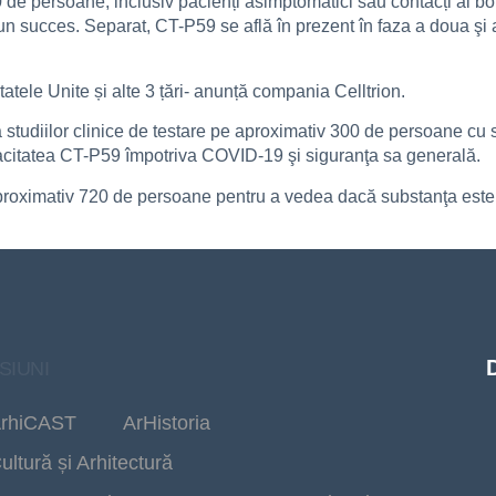
 persoane, inclusiv pacienți asimptomatici sau contacți ai bol
 un succes. Separat, CT-P59 se află în prezent în faza a doua şi a
atele Unite și alte 3 țări- anunță compania Celltrion.
 studiilor clinice de testare pe aproximativ 300 de persoane cu 
icacitatea CT-P59 împotriva COVID-19 şi siguranţa sa generală.
 aproximativ 720 de persoane pentru a vedea dacă substanţa este efi
SIUNI
rhiCAST
ArHistoria
ultură și Arhitectură