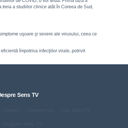
navilor de COVID, o vor testa. Prima fază a
 treia a studiilor clinice atât în Coreea de Sud,
simptome uşoare şi severe ale virusului, ceea ce
cientă împotriva infecţiilor virale, potrivit
Despre Sens TV
Contact
Despre noi
Live SensTV
Program Sens TV