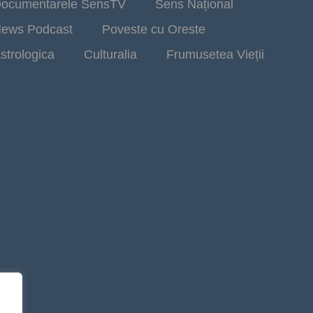
ocumentarele SensTV
Sens Național
ews Podcast
Poveste cu Oreste
strologica
Culturalia
Frumusetea Vieții