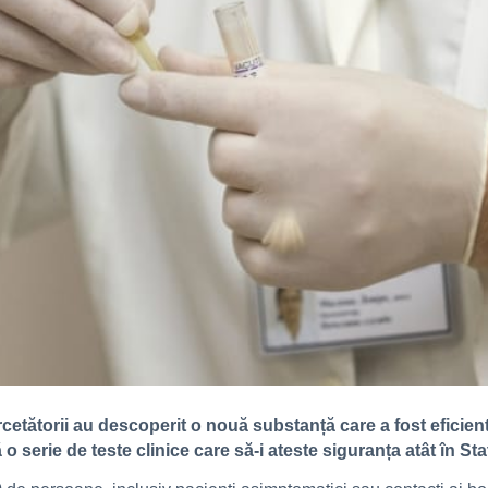
cetătorii au descoperit o nouă substanță care a fost eficient
 serie de teste clinice care să-i ateste siguranța atât în Sta