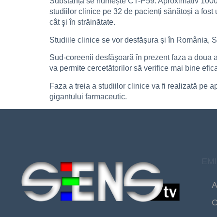
Substanța se numește CT-P59. Aproximativ 1000 de
studiilor clinice pe 32 de pacienți sănătoși a fost
cât şi în străinătate.
Studiile clinice se vor desfășura și în România, St
Sud-coreenii desfăşoară în prezent faza a doua a
va permite cercetătorilor să verifice mai bine ef
Faza a treia a studiilor clinice va fi realizată pe
gigantului farmaceutic.
EMI
A
C