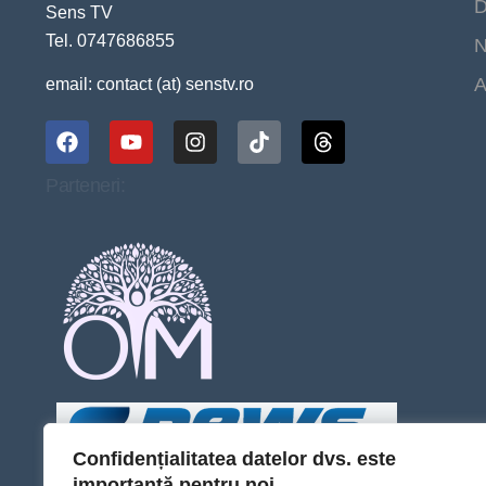
D
Sens TV
Tel. 0747686855
N
A
email: contact (at) senstv.ro
Parteneri:
Confidențialitatea datelor dvs. este
importantă pentru noi