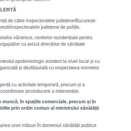
ALERTĂ
ență de către inspectoratele județene/București-
urești/inspectoratele județene de poliție.
soanelor vârstnice, centrelor rezidențiale pentru
 angajaților cu avizul direcțiilor de sănătate
ntextul epidemiologic existent la nivel local și cu
 organizată și desfășurată cu respectarea normelor
rgență cu activitate temporară, precum și a
 coordonare șiconducere a intervenției.
de muncă, în spațiile comerciale, precum și în
ilite prin ordin comun al ministrului sănătății
ituirea unor măsuri în domeniul sănătății publice