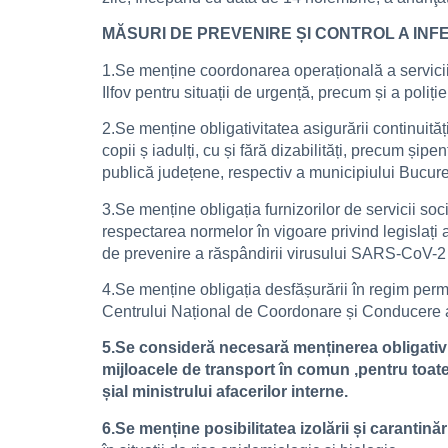
MĂSURI DE PREVENIRE ȘI CONTROL A INFE
1.Se menține coordonarea operațională a serviciil
Ilfov pentru situații de urgență, precum și a poliț
2.Se menține obligativitatea asigurării continuități
copii ș iadulți, cu și fără dizabilități, precum șipe
publică județene, respectiv a municipiului Bucure
3.Se menține obligația furnizorilor de servicii soc
respectarea normelor în vigoare privind legislați 
de prevenire a răspândirii virusului SARS-CoV-2 i
4.Se menține obligația desfășurării în regim perman
Centrului Național de Coordonare și Conducere a I
5.Se consideră necesară menținerea obligativităț
mijloacele de transport în comun ,pentru toate 
șial ministrului afacerilor interne.
6.Se menține posibilitatea izolării și carantinări