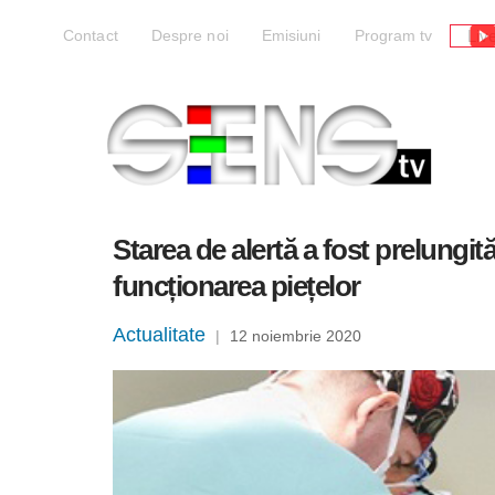
Liv
Contact
Despre noi
Emisiuni
Program tv
Starea de alertă a fost prelungită
funcționarea piețelor
Actualitate
|
12 noiembrie 2020