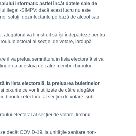
alului informatic astfel încât datele sale de
ului ilegal -SIMPV; dacă acest lucru nu este
unei soluţii dezinfectante pe bază de alcool sau
, alegătorul va fi instruit să îşi îndepărteze pentru
rouluielectoral al secţiei de votare, iardupă
re îi va prelua semnătura în lista electorală şi va
atingerea acestuia de către membrii biroului
ă în lista electorală, la preluarea buletinelor
pixurile ce vor fi utilizate de către alegători
i biroului electoral al secţiei de votare, sub
oului electoral al secţiei de votare, timbrul
auze decât COVID-19, la unităţile sanitare non-