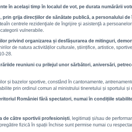
te în acelaşi timp în localul de vot, pe durata numărării votu
in grija direcțiilor de sănătate publică, a personalului de î
ateaîn centrele rezidenţiale de îngrijire şi asistenţă a persoanelor
e categorii vulnerabile.
or privind organizarea și desfășurarea de mitinguri, demonst
irilor de natura activităților culturale, științifice, artistice, spor
 10-28.
riide reuniuni cu prilejul unor sărbători, aniversări, petrec
turilor și bazelor sportive, constând în cantonamente, antrenamente
ilite prin ordinul comun al ministrului tineretului și sportului și 
itoriul României fără spectatori, numai în condițiile stabilit
a de către sportivii profesioniști
, legitimați și/sau de performan
e pregătire fizică în spații închise sunt permise numai cu respectar