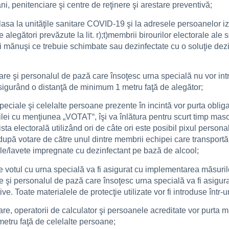
ni, penitenciare şi centre de reţinere şi arestare preventivă;
asa la unităţile sanitare COVID-19 şi la adresele persoanelor i
 alegători prevăzute la lit. r);t)membrii birourilor electorale ale
 mănuşi ce trebuie schimbate sau dezinfectate cu o soluţie dezi
tare şi personalul de pază care însoţesc urna specială nu vor intra
, asigurând o distanţă de minimum 1 metru faţă de alegător;
peciale şi celelalte persoane prezente în incintă vor purta oblig
ilei cu menţiunea „VOTAT“, îşi va înlătura pentru scurt timp masca
sta electorală utilizând ori de câte ori este posibil pixul pers
 după votare de către unul dintre membrii echipei care transportă
ele/lavete impregnate cu dezinfectant pe bază de alcool;
re votul cu urna specială va fi asigurat cu implementarea măsuri
are şi personalul de pază care însoţesc urna specială va fi asigur
e. Toate materialele de protecţie utilizate vor fi introduse într-
otare, operatorii de calculator şi persoanele acreditate vor purta
metru faţă de celelalte persoane;