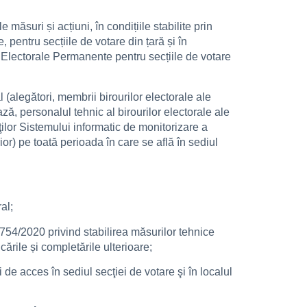
măsuri și acțiuni, în condițiile stabilite prin
, pentru secțiile de votare din țară și în
ții Electorale Permanente pentru secțiile de votare
l (alegători, membrii birourilor electorale ale
ază, personalul tehnic al birourilor electorale ale
ţilor Sistemului informatic de monitorizare a
ior) pe toată perioada în care se află în sediul
al;
r. 754/2020 privind stabilirea măsurilor tehnice
ările și completările ulterioare;
şi de acces în sediul secţiei de votare şi în localul