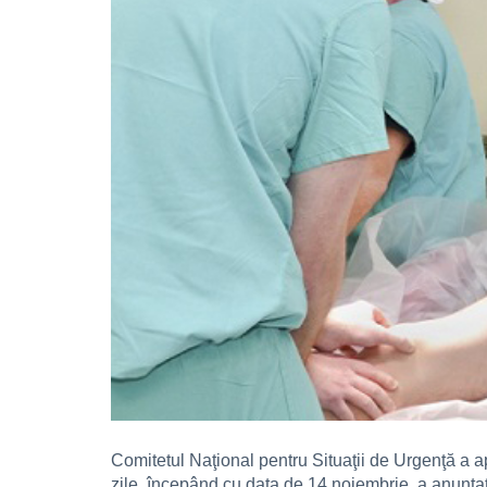
Comitetul Naţional pentru Situaţii de Urgenţă a a
zile, începând cu data de 14 noiembrie, a anunţat