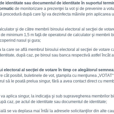
l de identitate sau documentul de identitate în suportul termin
formatic
de monitorizare a prezenţei la vot şi de prevenire a vot
tă procedură după care îşi va dezinfecta mâinile prin aplicarea 
lculator şi de către membrii biroului electoral al secţiei de votare
ţă de minimum 1,5 m faţă de operatorul de calculator şi membrii bi
acoperind nasul şi gura;
la care se află membrul biroului electoral al secţiei de votare ca
dentitate, după caz, pe biroul sau banca respectivă astfel încât 
i electoral al secţiei de votare în timp ce alegătorul semneaz
e cât posibil, buletinele de vot, ştampila cu menţiunea „VOTAT“ şi 
ul să le poată prelua singur, fără a avea contact direct cu membri
 va aplica singur, la indicaţia şi sub supravegherea membrilor bir
pă caz, pe actul de identitate sau documentul de identitate;
ială se va deplasa mai întâi la adresele solicitanţilor din alte c