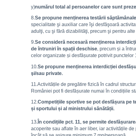
y)
numărul total al persoanelor care sunt prezen
8.
Se propune menținerea testării săptămânale, pr
specialitate şi auxiliar care îşi desfăşoară activit
adulţi, cu şi fără dizabilităţi, precum şi pentru alt
9.
Se consideră necesară menținerea interdicțiil
de întruniri în spații deschise
, precum și a întrun
celor organizate și desfășurate potrivit punctelor
10.
Se propune menținerea interdicției desfășură
şi/sau private.
11.Activitățile de pregătire fizică în cadrul struc
României pot fi desfășurate numai în condițiile stab
12.
Competițiile sportive se pot desfășura pe ter
și sportului și al ministrului sănătății.
13
.În condițiile pct. 11, se permite desfășurare
acoperite sau aflate în aer liber, iar activitățile d
încât să se asigure minimum 7 mp/persoană.