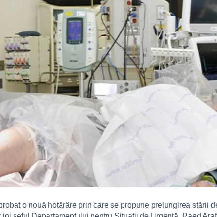
probat o nouă hotărâre prin care se propune prelungirea stării de
 joi şeful Departamentului pentru Situaţii de Urgenţă, Raed Araf