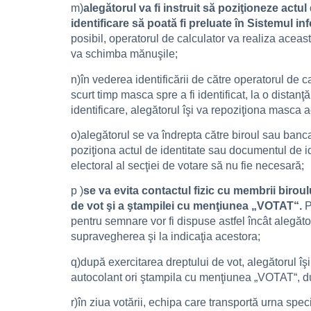
m)
alegătorul va fi instruit să poziţioneze actu
identificare să poată fi preluate în Sistemul in
posibil, operatorul de calculator va realiza aceas
va schimba mănuşile;
n)în vederea identificării de către operatorul de ca
scurt timp masca spre a fi identificat, la o distan
identificare, alegătorul îşi va repoziţiona masca 
o)alegătorul se va îndrepta către biroul sau banca 
poziţiona actul de identitate sau documentul de i
electoral al secţiei de votare să nu fie necesară;
p )
se va evita contactul fizic cu membrii biroulu
de vot şi a ştampilei cu menţiunea „VOTAT“.
P
pentru semnare vor fi dispuse astfel încât alegător
supravegherea şi la indicaţia acestora;
q)după exercitarea dreptului de vot, alegătorul îşi
autocolant ori ştampila cu menţiunea „VOTAT“, du
r)în ziua votării, echipa care transportă urna spec