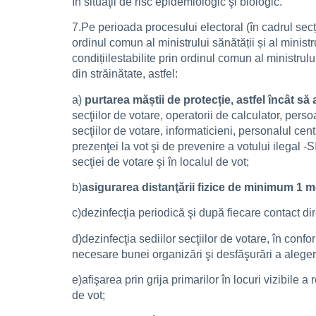
în situaţii de risc epidemiologic şi biologic.
7.Pe perioada procesului electoral (în cadrul secți
ordinul comun al ministrului sănătății și al ministr
condițiilestabilite prin ordinul comun al ministrulu
din străinătate, astfel:
a)
purtarea măștii de protecție, astfel încât să
secţiilor de votare, operatorii de calculator, perso
secţiilor de votare, informaticieni, personalul cen
prezenţei la vot şi de prevenire a votului ilegal -
secţiei de votare şi în localul de vot;
b)
asigurarea distanţării fizice de minimum 1 met
c)dezinfecţia periodică şi după fiecare contact dir
d)dezinfecţia sediilor secţiilor de votare, în confo
necesare bunei organizări şi desfăşurări a alegeri
e)afişarea prin grija primarilor în locuri vizibile a
de vot;