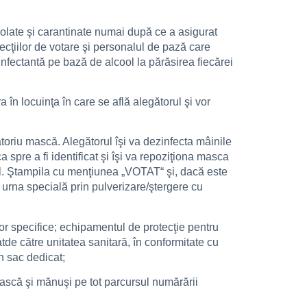
zolate şi carantinate numai după ce a asigurat
 secţiilor de votare şi personalul de pază care
nfectantă pe bază de alcool la părăsirea fiecărei
 în locuinţa în care se află alegătorul şi vor
atoriu mască. Alegătorul îşi va dezinfecta mâinile
 spre a fi identificat şi îşi va repoziţiona masca
onal. Ştampila cu menţiunea „VOTAT“ şi, dacă este
 urna specială prin pulverizare/ştergere cu
lor specifice; echipamentul de protecţie pentru
atde către unitatea sanitară, în conformitate cu
un sac dedicat;
 mască şi mănuşi pe tot parcursul numărării