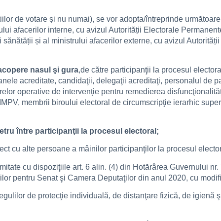
ilor de votare și nu numai), se vor adopta/întreprinde următoarele 
ului afacerilor interne, cu avizul Autorității Electorale Permanente
i sănătății și al ministrului afacerilor externe, cu avizul Autorită
 acopere nasul şi gura
,de către participanţii la procesul electora
anele acreditate, candidaţii, delegaţii acreditaţi, personalul de p
trelor operative de intervenţie pentru remedierea disfuncţionalită
SIMPV, membrii biroului electoral de circumscripţie ierarhic super
ru între participanţii la procesul electoral;
ect cu alte persoane a mâinilor participanţilor la procesul elector
rmitate cu dispoziţiile art. 6 alin. (4) din Hotărârea Guvernului n
lor pentru Senat şi Camera Deputaţilor din anul 2020, cu modific
 regulilor de protecţie individuală, de distanţare fizică, de igienă 