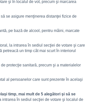
 votare şi în localul de vot, precum şi marcarea
ât să se asigure menţinerea distanţei fizice de
ctantă, pe bază de alcool, pentru mâini, marcate
ral, la intrarea în sediul secţiei de votare şi care
să petreacă un timp cât mai scurt în interiorul
r de protecţie sanitară, precum şi a materialelor
total al persoanelor care sunt prezente în acelaşi
laşi timp, mai mult de 5 alegători şi să se
a intrarea în sediul secţiei de votare şi localul de