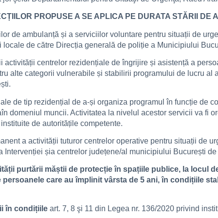
CȚIILOR PROPUSE A SE APLICA PE DURATA STĂRII DE 
or de ambulanță și a serviciilor voluntare pentru situații de urg
iei locale de către Direcția generală de poliție a Municipiului Buc
i activității centrelor rezidențiale de îngrijire și asistență a per
ntru alte categorii vulnerabile și stabilirii programului de lucru al
ști.
iale de tip rezidențial de a-și organiza programul în funcție de co
aîn domeniul muncii. Activitatea la nivelul acestor servicii va fi
nstituite de autoritățile competente.
ent a activității tuturor centrelor operative pentru situații de u
ntervenției șia centrelor județene/al municipiului București de
ii purtării măștii de protecție în spațiile publice, la locul 
persoanele care au împlinit vârsta de 5 ani, în condițiile stab
i în condițiile
art. 7, 8 şi 11 din Legea nr. 136/2020 privind inst