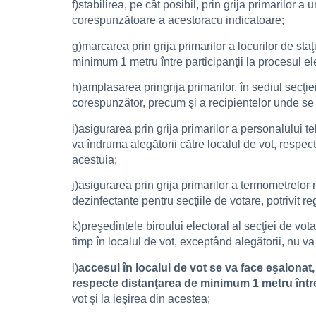
f)stabilirea, pe cât posibil, prin grija primarilor a
corespunzătoare a acestoracu indicatoare;
g)marcarea prin grija primarilor a locurilor de staţ
minimum 1 metru între participanţii la procesul el
h)amplasarea pringrija primarilor, în sediul secţie
corespunzător, precum şi a recipientelor unde se 
i)asigurarea prin grija primarilor a personalului t
va îndruma alegătorii către localul de vot, respecti
acestuia;
j)asigurarea prin grija primarilor a termometrelor 
dezinfectante pentru secţiile de votare, potrivit re
k)preşedintele biroului electoral al secţiei de vo
timp în localul de vot, exceptând alegătorii, nu va
l)
accesul în localul de vot se va face eşalonat, 
respecte distanţarea de minimum 1 metru înt
vot şi la ieşirea din acestea;