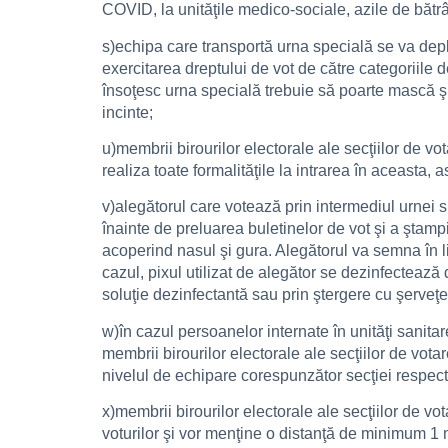
COVID, la unităţile medico-sociale, azile de bătrâ
s)echipa care transportă urna specială se va depl
exercitarea dreptului de vot de către categoriile de
însoţesc urna specială trebuie să poarte mască şi
incinte;
u)membrii birourilor electorale ale secţiilor de vo
realiza toate formalităţile la intrarea în aceasta
v)alegătorul care votează prin intermediul urnei s
înainte de preluarea buletinelor de vot şi a ştamp
acoperind nasul şi gura. Alegătorul va semna în li
cazul, pixul utilizat de alegător se dezinfectează
soluţie dezinfectantă sau prin ştergere cu şerveţ
w)în cazul persoanelor internate în unităţi sanita
membrii birourilor electorale ale secţiilor de vot
nivelul de echipare corespunzător secţiei respectiv
x)membrii birourilor electorale ale secţiilor de v
voturilor şi vor menţine o distanţă de minimum 1 