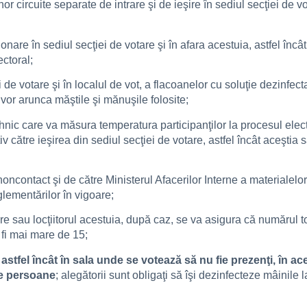
 unor circuite separate de intrare şi de ieşire în sediul secţiei de
ionare în sediul secţiei de votare şi în afara acestuia, astfel înc
ectoral;
i de votare şi în localul de vot, a flacoanelor cu soluţie dezinfe
vor arunca măştile şi mănuşile folosite;
ehnic care va măsura temperatura participanţilor la procesul electo
v către ieşirea din sediul secţiei de votare, astfel încât aceştia 
noncontact şi de către Ministerul Afacerilor Interne a materialelo
glementărilor în vigoare;
tare sau locţiitorul acestuia, după caz, se va asigura că numărul 
 fi mai mare de 15;
astfel încât în sala unde se votează să nu fie prezenţi, în ace
re persoane
; alegătorii sunt obligaţi să îşi dezinfecteze mâinile l