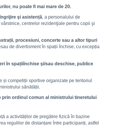
rilor, nu poate fi mai mare de 20.
ngrijire şi asistență
, a personalului de
 vârstnice, centrelor rezidenţiale pentru copii şi
rații, procesiuni, concerte sau a altor tipuri
tivesau de divertisment în spații închise, cu excepția
eri în spațiiînchise şi/sau deschise, publice
 și competiții sportive organizate pe teritoriul
ministrului sănătății.
e prin ordinul comun al ministrului tineretului
ță a activităților de pregătire fizică în bazine
ea regulilor de distanțare între participanți, astfel