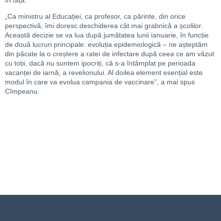
„Ca ministru al Educației, ca profesor, ca părinte, din orice
perspectivă, îmi doresc deschiderea cât mai grabnică a școlilor.
Această decizie se va lua după jumătatea lunii ianuarie, în funcție
de două lucruri principale: evoluția epidemiologică – ne așteptăm
din păcate la o creștere a ratei de infectare după ceea ce am văzut
cu toții, dacă nu suntem ipocriți, că s-a întâmplat pe perioada
vacanței de iarnă, a revelionului. Al doilea element esențial este
modul în care va evolua campania de vaccinare”, a mai spus
Cîmpeanu.