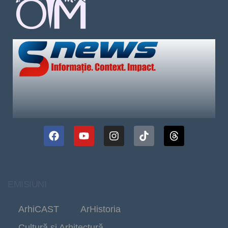
EMISIUNI
ArhiCAST
ArHistoria
Cultură și Arhitectură