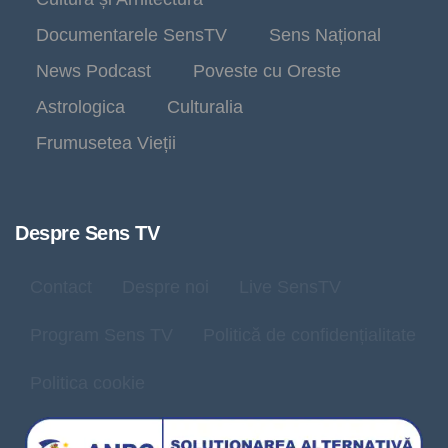
Documentarele SensTV
Sens Național
News Podcast
Poveste cu Oreste
Astrologica
Culturalia
Frumusetea Vieții
Despre Sens TV
Contact
Despre noi
Live SensTV
Program Sens TV
Politică de confidențialitate
Politica cookie