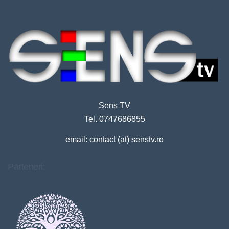
Sens TV
Tel. 0747686855
email: contact (at) senstv.ro
Parteneri: