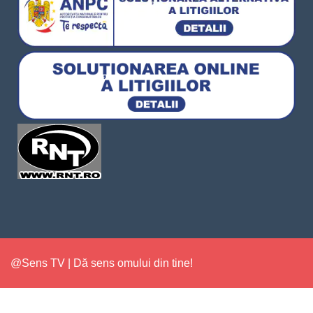
@Sens TV | Dă sens omului din tine!