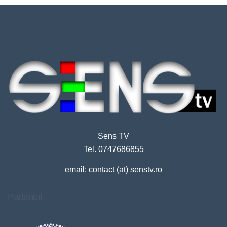
Sens TV
Tel. 0747686855
email: contact (at) senstv.ro
Parteneri: