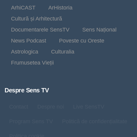
ArhiCAST
ArHistoria
Cultură și Arhitectură
Documentarele SensTV
Sens Național
News Podcast
Poveste cu Oreste
Astrologica
Culturalia
Frumusetea Vieții
Despre Sens TV
Contact
Despre noi
Live SensTV
Program Sens TV
Politică de confidențialitate
Politica cookie