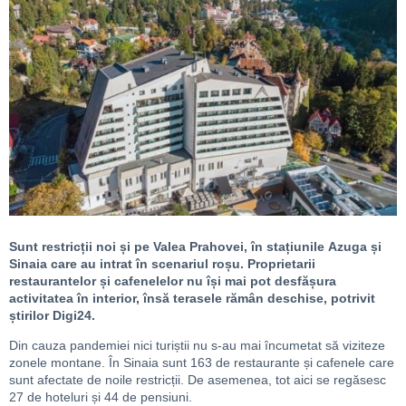
Sunt restricții noi și pe Valea Prahovei, în stațiunile Azuga și
Sinaia care au intrat în scenariul roșu. Proprietarii
restaurantelor și cafenelelor nu își mai pot desfășura
activitatea în interior, însă terasele rămân deschise, potrivit
știrilor Digi24.
Din cauza pandemiei nici turiștii nu s-au mai încumetat să viziteze
zonele montane. În Sinaia sunt 163 de restaurante și cafenele care
sunt afectate de noile restricții. De asemenea, tot aici se regăsesc
27 de hoteluri și 44 de pensiuni.