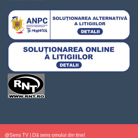
@Sens TV | Dă sens omului din tine!