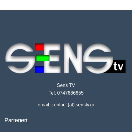
Sens TV
Tel. 0747686855
email: contact (at) senstv.ro
Parteneri: