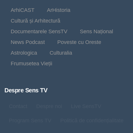
ArhiCAST
ArHistoria
Cultură și Arhitectură
Documentarele SensTV
Sens Național
News Podcast
Poveste cu Oreste
Astrologica
Culturalia
Frumusetea Vieții
Despre Sens TV
Contact
Despre noi
Live SensTV
Program Sens TV
Politică de confidențialitate