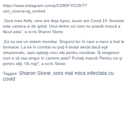
https://www.instagram.com/p/CD80FYOJ3t7/?
utm_source=ig_embed
„Sora mea Kelly, care are deja lupus, acum are Covid-19. Aceasta
este camera ei de spital. Unul dintre voi care nu poartă mască a
făcut asta”, a scris Sharon Stone.
„Ea nu are un sistem imunitar. Singurul loc în care a mers a fost la
farmacie. La ea în comitat nu poţi fi testat decât dacă eşti
simptomatic, apoi aştepţi cinci zile pentru rezultate. Îţi imaginezi
cum e să stai singur în camera asta? Purtaţi mască! Pentru voi şi
pentru alţii. Vă rog!”, a scris Stone.
Sharon Stone
sora mai mica infectata cu
Tagged:
,
covid