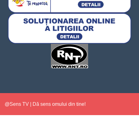
@Sens TV | Dă sens omului din tine!