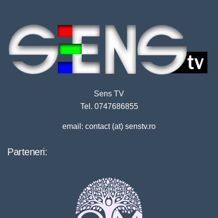
Sens TV
Tel. 0747686855
email: contact (at) senstv.ro
Parteneri: