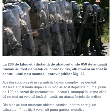
La 200 de kilometri distanță de abatorul unde 650 de angajați
români au fost depistați cu coronavirus, alți români au fost în
centrul unui nou scandal, potrivit știrilor Digi 24.
Aceștia sunt plasați în carantină într-un complex rezidențial.
Măsura a fost luată după ce în bloc au fost depistate nu mai puțin
de 120 de cazuri de coronavirus. Locatarii, anunțați în ultima clipă
că nu mai au voie să iasă din casă, au atacat forțele de ordine.
Din bloc au fost aruncate obiecte casnice, printre care și un
calculator, în polițiștii veniți să puna garduri metalice.