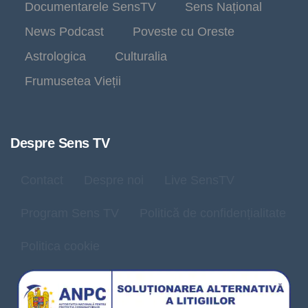
Documentarele SensTV
Sens Național
News Podcast
Poveste cu Oreste
Astrologica
Culturalia
Frumusetea Vieții
Despre Sens TV
Contact
Despre noi
Live SensTV
Program Sens TV
Politică de confidențialitate
Politica cookie