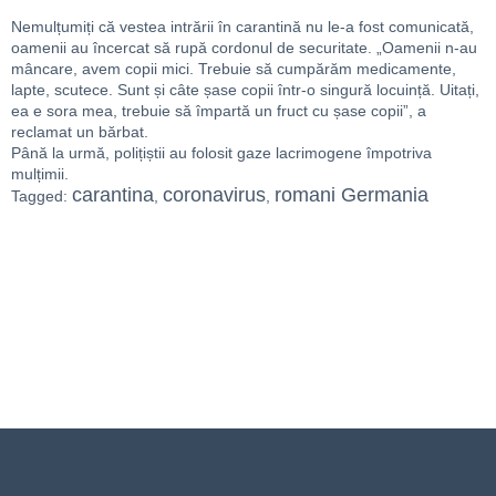
Nemulțumiți că vestea intrării în carantină nu le-a fost comunicată,
oamenii au încercat să rupă cordonul de securitate. „Oamenii n-au
mâncare, avem copii mici. Trebuie să cumpărăm medicamente,
lapte, scutece. Sunt și câte șase copii într-o singură locuință. Uitați,
ea e sora mea, trebuie să împartă un fruct cu șase copii”, a
reclamat un bărbat.
Până la urmă, polițiștii au folosit gaze lacrimogene împotriva
mulțimii.
carantina
coronavirus
romani Germania
Tagged:
,
,