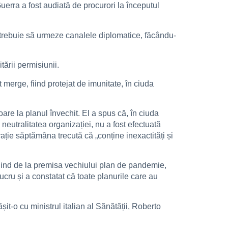
Guerra a fost audiată de procurori la începutul
i trebuie să urmeze canalele diplomatice, făcându-
ării permisiunii.
 merge, fiind protejat de imunitate, în ciuda
are la planul învechit. El a spus că, în ciuda
i neutralitatea organizației, nu a fost efectuată
ație săptămâna trecută că „conține inexactități și
ornind de la premisa vechiului plan de pandemie,
ucru și a constatat că toate planurile care au
it-o cu ministrul italian al Sănătății, Roberto