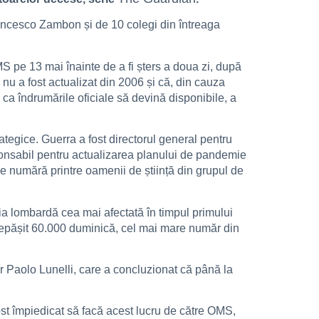
rancesco Zambon și de 10 colegi din întreaga
MS pe 13 mai înainte de a fi șters a doua zi, după
u a fost actualizat din 2006 și că, din cauza
ru ca îndrumările oficiale să devină disponibile, a
rategice. Guerra a fost directorul general pentru
esponsabil pentru actualizarea planului de pandemie
e numără printre oamenii de știință din grupul de
ia lombardă cea mai afectată în timpul primului
 depășit 60.000 duminică, cel mai mare număr din
r Paolo Lunelli, care a concluzionat că până la
fost împiedicat să facă acest lucru de către OMS,