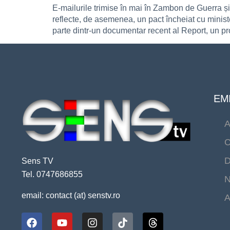
E-mailurile trimise în mai în Zambon de Guerra ș
reflecte, de asemenea, un pact încheiat cu ministe
parte dintr-un documentar recent al Report, un pr
EMI
A
C
D
Sens TV
Tel. 0747686855
N
email: contact (at) senstv.ro
A