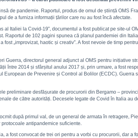
uprinsă de pandemie. Raportul, produs de omul de știință OMS F
l de a furniza informații țărilor care nu au fost încă afectate.
al Italiei la Covid-19”, documentul a fost publicat pe site-ul O
. Raportul de 102 pagini spunea că planul pandemiei din Italia n
r a fost „improvizat, haotic și creativ”. A fost nevoie de timp pent
eri Guerra, directorul general adjunct al OMS pentru inițiative st
tății între 2014 și sfârșitul anului 2017 și, prin urmare, a fost r
rul European de Prevenire și Control al Bolilor (ECDC). Guerra s
ele preliminare desfășurate de procurorii din Bergamo – provinc
enale de către autorități. Decesele legate de Covid în Italia au
ocmit după primul val, de un general de armata în retragere, Pie
nor protocoale antipandemice suficiente.
 a fost convocat de trei ori pentru a vorbi cu procurorii, dar a 