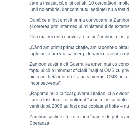
care a insistat că el și ceilalți 10 cercetători im
lunii noiembrie, dar conținutul ședinței nu a fost d
După ce a fost emisă prima convocare la Zambon și
și cererea prin intermediul ministerului de externe 
Cea mai recentă convocare a lui Zambon a fost pe 1
„Când am primit prima citație, am raportat-o ​​biro
faptului că am vrut să merg, deoarece aveam ce
Zambon susține că Guerra l-a amenințat cu concedie
faptului că a informat oficialii înalți ai OMS cu pr
nicio anchetă internă. La acea vreme, OMS nu a exp
inconsecvențe”.
„Raportul nu a criticat guvernul italian, ci a evi
care a fost doar„ reconfirmat ”și nu a fost actuali
venit după 2006 au fost doar copiate și lipite – nu
Zambon susține că, cu o lună înainte de publicare, 
Speranza.