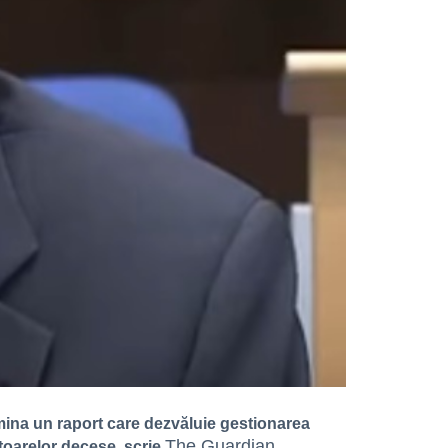
limina un raport care dezvăluie gestionarea
The Guardian
itoarelor decese, scrie
.