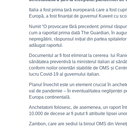
Italia a fost prima țară europeană care a fost c
Europă, a fost finanțat de guvernul Kuweit cu scopu
Numit “O provocare fără precedent: primul răspuns 
cum a raportat prima dată The Guardian, în august
nepregătirii, răspunsul inițial din partea spitalelo
adăugat raportul.
Documentul ar fi fost eliminat la cererea lui Rani
sănătatea preventivă la ministerul italian al sănă
conform noilor orientări stabilite de OMS și Cent
lucru Covid-19 al guvernului italian.
Planul învechit este un element crucial în anchet
val de pandemie – în eventualitatea neglijenței p
Europa continentală.
Anchetatorii folosesc, de asemenea, un raport înt
10.000 de decese ar fi putut fi atribuite lipsei u
Zambon, care are sediul la biroul OMS din Veneția,