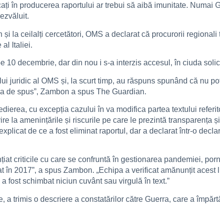
plicați în producerea raportului ar trebui să aibă imunitate. Numai 
ezvăluit.
 la ceilalți cercetători, OMS a declarat că procurorii regional
al Italiei.
0 decembrie, dar din nou i s-a interzis accesul, în ciuda solicit
ului juridic al OMS și, la scurt timp, au răspuns spunând că nu pot
va de spus”, Zambon a spus The Guardian.
rea, cu excepția cazului în va modifica partea textului referito
ivire la amenințările și riscurile pe care le prezintă transparența ș
licat de ce a fost eliminat raportul, dar a declarat într-o declar
dențiat criticile cu care se confruntă în gestionarea pandemiei, p
zat în 2017”, a spus Zambon. „Echipa a verificat amănunțit acest l
 a fost schimbat niciun cuvânt sau virgulă în text.”
a trimis o descriere a constatărilor către Guerra, care a împărtăș