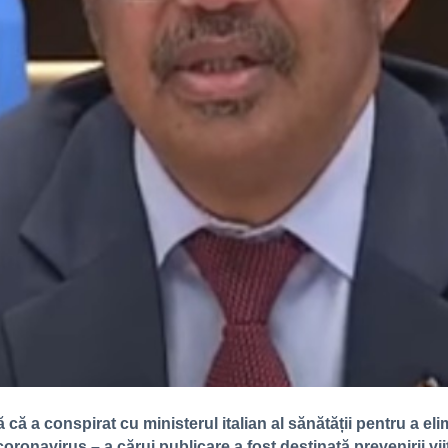
 că a conspirat cu ministerul italian al sănătății pentru a e
oronavirus – a cărui publicare a fost destinată prevenirii vi