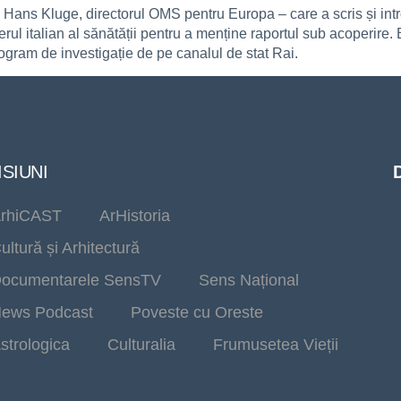
i Hans Kluge, directorul OMS pentru Europa – care a scris și in
rul italian al sănătății pentru a menține raportul sub acoperire.
ogram de investigație de pe canalul de stat Rai.
SIUNI
rhiCAST
ArHistoria
ultură și Arhitectură
ocumentarele SensTV
Sens Național
ews Podcast
Poveste cu Oreste
strologica
Culturalia
Frumusetea Vieții