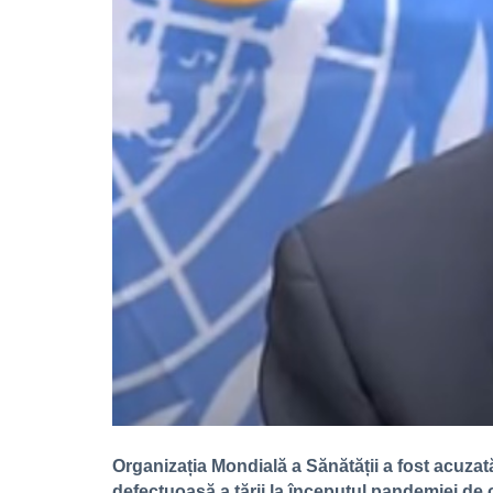
Organizația Mondială a Sănătății a fost acuzată
defectuoasă a țării la începutul pandemiei de c