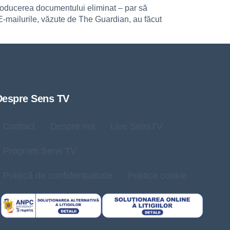
troducerea documentului eliminat – par să
 E-mailurile, văzute de The Guardian, au făcut
Despre Sens TV
Contact
Despre noi
Live SensTV
Program Sens TV
Politică de confidențialitate
Politica cookie