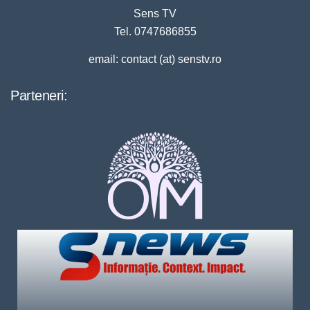
Sens TV
Tel. 0747686855
email: contact (at) senstv.ro
Parteneri: