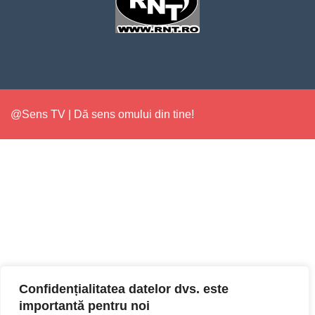
@Sens TV | Dă sens omului din tine!
Confidențialitatea datelor dvs. este
importantă pentru noi