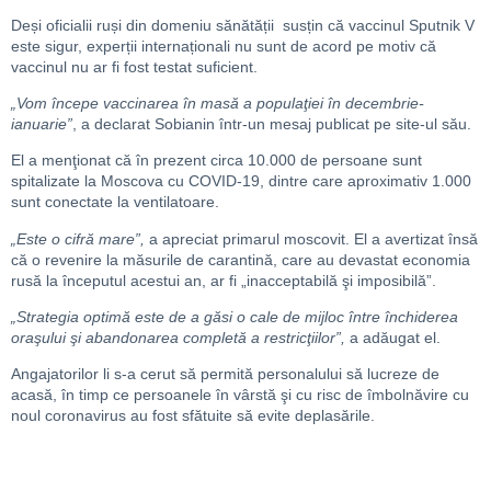
Deși oficialii ruși din domeniu sănătății susțin că vaccinul Sputnik V
este sigur, experții internaționali nu sunt de acord pe motiv că
vaccinul nu ar fi fost testat suficient.
„Vom începe vaccinarea în masă a populaţiei în decembrie-
ianuarie”
, a declarat Sobianin într-un mesaj publicat pe site-ul său.
El a menţionat că în prezent circa 10.000 de persoane sunt
spitalizate la Moscova cu COVID-19, dintre care aproximativ 1.000
sunt conectate la ventilatoare.
„Este o cifră mare”,
a apreciat primarul moscovit. El a avertizat însă
că o revenire la măsurile de carantină, care au devastat economia
rusă la începutul acestui an, ar fi „inacceptabilă şi imposibilă”.
„Strategia optimă este de a găsi o cale de mijloc între închiderea
oraşului şi abandonarea completă a restricţiilor”,
a adăugat el.
Angajatorilor li s-a cerut să permită personalului să lucreze de
acasă, în timp ce persoanele în vârstă şi cu risc de îmbolnăvire cu
noul coronavirus au fost sfătuite să evite deplasările.