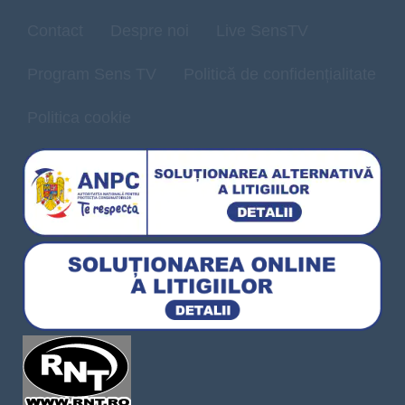
Contact
Despre noi
Live SensTV
Program Sens TV
Politică de confidențialitate
Politica cookie