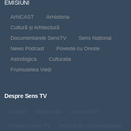
EMISIUNI
ArhiCAST
ArHistoria
Cultură și Arhitectură
Documentarele SensTV
Sens Național
News Podcast
Poveste cu Oreste
Astrologica
Culturalia
Frumusetea Vieții
Despre Sens TV
Contact
Despre noi
Live SensTV
Program Sens TV
Politică de confidențialitate