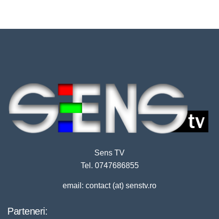
Sens TV
Tel. 0747686855
email: contact (at) senstv.ro
Parteneri: