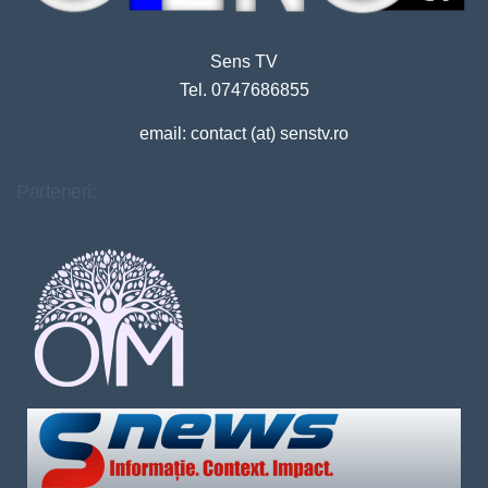
Sens TV
Tel. 0747686855
email: contact (at) senstv.ro
Parteneri: