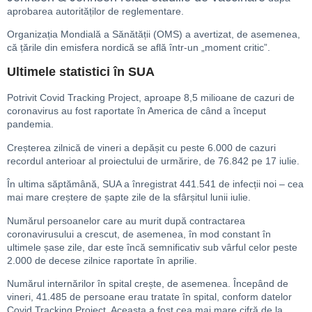
aprobarea autorităților de reglementare.
Organizația Mondială a Sănătății (OMS) a avertizat, de asemenea,
că țările din emisfera nordică se află într-un „moment critic”.
Ultimele statistici în SUA
Potrivit Covid Tracking Project, aproape 8,5 milioane de cazuri de
coronavirus au fost raportate în America de când a început
pandemia.
Creșterea zilnică de vineri a depășit cu peste 6.000 de cazuri
recordul anterioar al proiectului de urmărire, de 76.842 pe 17 iulie.
În ultima săptămână, SUA a înregistrat 441.541 de infecții noi – cea
mai mare creștere de șapte zile de la sfârșitul lunii iulie.
Numărul persoanelor care au murit după contractarea
coronavirusului a crescut, de asemenea, în mod constant în
ultimele șase zile, dar este încă semnificativ sub vârful celor peste
2.000 de decese zilnice raportate în aprilie.
Numărul internărilor în spital crește, de asemenea. Începând de
vineri, 41.485 de persoane erau tratate în spital, conform datelor
Covid Tracking Project. Aceasta a fost cea mai mare cifră de la