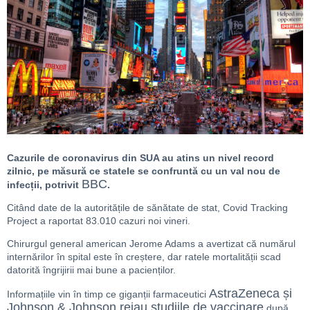
Cazurile de coronavirus din SUA au atins un nivel record
zilnic, pe măsură ce statele se confruntă cu un val nou de
BBC
infecții, potrivit
.
Citând date de la autoritățile de sănătate de stat, Covid Tracking
Project a raportat 83.010 cazuri noi vineri.
Chirurgul general american Jerome Adams a avertizat că numărul
internărilor în spital este în creștere, dar ratele mortalității scad
datorită îngrijirii mai bune a pacienților.
AstraZeneca și
Informațiile vin în timp ce giganții farmaceutici
Johnson & Johnson reiau studiile de vaccinare
după