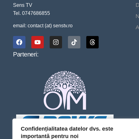
D
Sens TV
Tel. 0747686855
N
email: contact (at) senstv.ro
A
Parteneri:
Confidențialitatea datelor dvs. este
importantă pentru noi