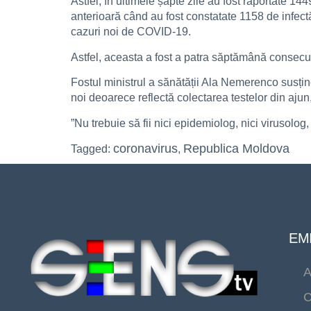
Astfel, în ultimele șapte zile au fost raportate 
anterioară când au fost constatate 1158 de infect
cazuri noi de COVID-19.
Astfel, aceasta a fost a patra săptămână consecu
Fostul ministrul a sănătății Ala Nemerenco susține
noi deoarece reflectă colectarea testelor din ajun,
”Nu trebuie să fii nici epidemiolog, nici virusolo
coronavirus
Republica Moldova
Tagged:
,
EMI
A
C