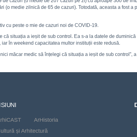
1449 de cazuri (o medie de 207 cazuri pe zi) cu aproape 300 de î
ări (o medie zilnică de 65 de cazuri). Totodată, aceasta a fost 
tiv cu peste o mie de cazuri noi de COVID-19.
 că situația a ieșit de sub control. Ea s-a la datele de duminică
 iar în weekend capacitatea multor instituții este redusă.
g, nici măcar medic să înțelegi că situația a ieșit de sub control
SIUNI
rhiCAST
ArHistoria
ultură și Arhitectură