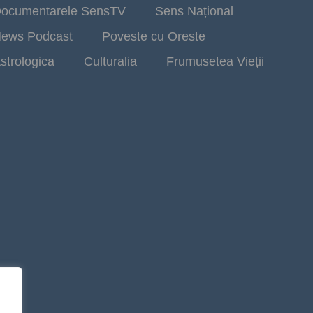
ocumentarele SensTV
Sens Național
ews Podcast
Poveste cu Oreste
strologica
Culturalia
Frumusetea Vieții