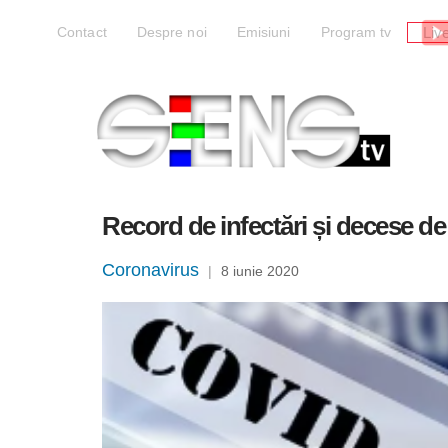
Liv
Contact
Despre noi
Emisiuni
Program tv
Record de infectări și decese 
Coronavirus
|
8 iunie 2020