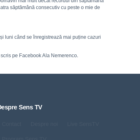
mbolnăviri mai mult decât recordul din săptămâna
a patra săptămână consecutiv cu peste o mie de
 și luni când se înregistrează mai puține cazuri
”, a scris pe Facebook Ala Nemerenco.
Despre Sens TV
Contact
Despre noi
Live SensTV
Program Sens TV