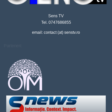
Sens TV
Tel. 0747686855
email: contact (at) senstv.ro
Parteneri: