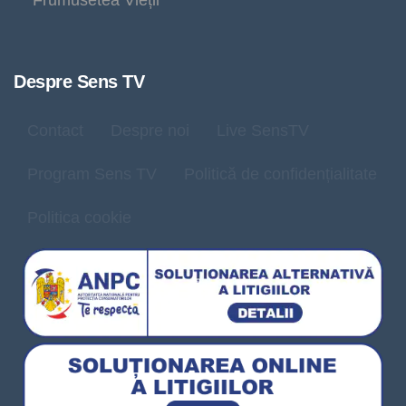
Frumusetea Vieții
Despre Sens TV
Contact
Despre noi
Live SensTV
Program Sens TV
Politică de confidențialitate
Politica cookie