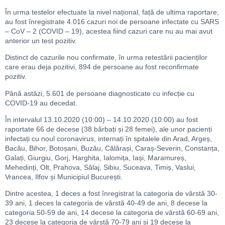
În urma testelor efectuate la nivel național, față de ultima raportare,
au fost înregistrate 4.016 cazuri noi de persoane infectate cu SARS
– CoV – 2 (COVID – 19), acestea fiind cazuri care nu au mai avut
anterior un test pozitiv.
Distinct de cazurile nou confirmate, în urma retestării pacienților
care erau deja pozitivi, 894 de persoane au fost reconfirmate
pozitiv.
Până astăzi, 5.601 de persoane diagnosticate cu infecție cu
COVID-19 au decedat.
În intervalul 13.10.2020 (10:00) – 14.10.2020 (10:00) au fost
raportate 66 de decese (38 bărbați și 28 femei), ale unor pacienți
infectați cu noul coronavirus, internați în spitalele din Arad, Argeș,
Bacău, Bihor, Botoșani, Buzău, Călărași, Caraș-Severin, Constanța,
Galați, Giurgiu, Gorj, Harghita, Ialomița, Iași, Maramureș,
Mehedinți, Olt, Prahova, Sălaj, Sibiu, Suceava, Timiș, Vaslui,
Vrancea, Ilfov și Municipiul București.
Dintre acestea, 1 deces a fost înregistrat la categoria de vârstă 30-
39 ani, 1 deces la categoria de vârstă 40-49 de ani, 8 decese la
categoria 50-59 de ani, 14 decese la categoria de vârstă 60-69 ani,
23 decese la categoria de vârstă 70-79 ani și 19 decese la