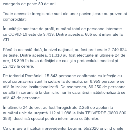
categoria de peste 80 de ani.
Toate decesele înregistrate sunt ale unor pacienți care au prezentat
comorbidități.
În unitățile sanitare de profil, numărul total de persoane internate
cu COVID-19 este de 9.439. Dintre acestea, 686 sunt internate la
ATI.
Până la această dată, la nivel național, au fost prelucrate 2.740.624
de teste. Dintre acestea, 31.318 au fost efectuate în ultimele 24 de
ore, 18.899 în baza definiției de caz și a protocolului medical și
12.419 la cerere.
Pe teritoriul României, 15.843 persoane confirmate cu infecție cu
noul coronavirus sunt în izolare la domiciliu, iar 8.959 persoane se
află în izolare instituționalizată. De asemenea, 36.250 de persoane
se află în carantină la domiciliu, iar în carantină instituționalizată se
află 43 de persoane.
În ultimele 24 de ore, au fost înregistrate 2.256 de apeluri la
numărul unic de urgență 112 și 1.088 la linia TELVERDE (0800 800
358), deschisă special pentru informarea cetățenilor.
Ca urmare a încălcării prevederilor Legii nr. 55/2020 privind unele