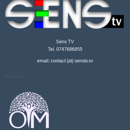
Sens TV
Tel. 0747686855
email: contact (at) senstv.ro
Parteneri: