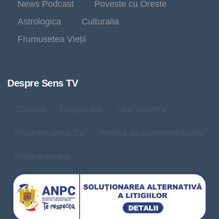
News Podcast
Poveste cu Oreste
Astrologica
Culturalia
Frumusetea Vieții
Despre Sens TV
Contact
Despre noi
Live SensTV
Program Sens TV
Politică de confidențialitate
Politica cookie