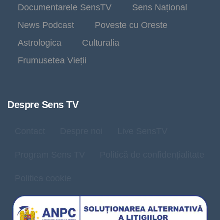
Documentarele SensTV
Sens Național
News Podcast
Poveste cu Oreste
Astrologica
Culturalia
Frumusetea Vieții
Despre Sens TV
Contact
Despre noi
Live SensTV
Program Sens TV
Politică de confidențialitate
Politica cookie