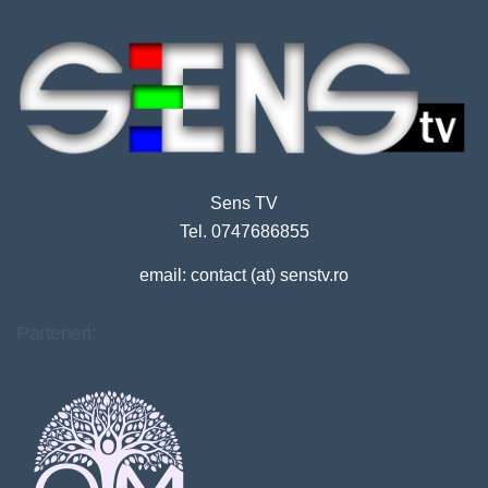
Sens TV
Tel. 0747686855
email: contact (at) senstv.ro
Parteneri: