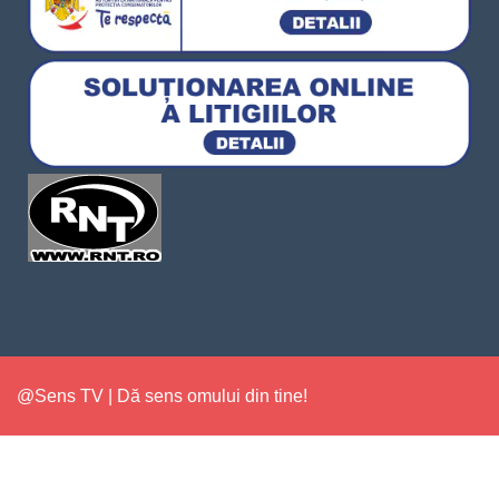
@Sens TV | Dă sens omului din tine!