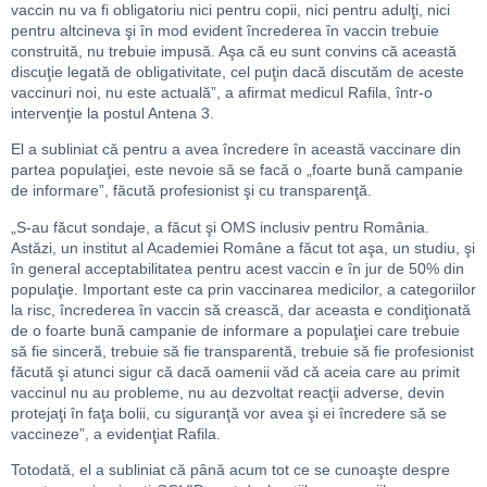
vaccin nu va fi obligatoriu nici pentru copii, nici pentru adulţi, nici
pentru altcineva şi în mod evident încrederea în vaccin trebuie
construită, nu trebuie impusă. Aşa că eu sunt convins că această
discuţie legată de obligativitate, cel puţin dacă discutăm de aceste
vaccinuri noi, nu este actuală”, a afirmat medicul Rafila, într-o
intervenţie la postul Antena 3.
El a subliniat că pentru a avea încredere în această vaccinare din
partea populaţiei, este nevoie să se facă o „foarte bună campanie
de informare”, făcută profesionist şi cu transparenţă.
„S-au făcut sondaje, a făcut şi OMS inclusiv pentru România.
Astăzi, un institut al Academiei Române a făcut tot aşa, un studiu, şi
în general acceptabilitatea pentru acest vaccin e în jur de 50% din
populaţie. Important este ca prin vaccinarea medicilor, a categoriilor
la risc, încrederea în vaccin să crească, dar aceasta e condiţionată
de o foarte bună campanie de informare a populaţiei care trebuie
să fie sinceră, trebuie să fie transparentă, trebuie să fie profesionist
făcută şi atunci sigur că dacă oamenii văd că aceia care au primit
vaccinul nu au probleme, nu au dezvoltat reacţii adverse, devin
protejaţi în faţa bolii, cu siguranţă vor avea şi ei încredere să se
vaccineze”, a evidenţiat Rafila.
Totodată, el a subliniat că până acum tot ce se cunoaşte despre