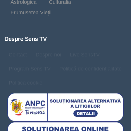
Astrologica
Culturalia
Frumusetea Vieții
Despre Sens TV
Contact
Despre noi
Live SensTV
Program Sens TV
Politică de confidențialitate
Politica cookie