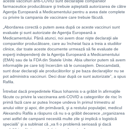
aceste vaccinuri anti-COVID sunt declaraţiile companiilor
farmaceutice producătoare şi trebuie aşteptată autorizarea de către
Agenţia Europeană a Medicamentului pentru a avea date complete
cu privire la campania de vaccinare care trebuie făcută.
„Abordarea corectă o putem avea după ce aceste vaccinuri sunt
evaluate şi sunt autorizate de Agenţia Europeană a
Medicamentului. Până atunci, noi avem doar nişte declaraţii ale
companiilor producătoare, care au încheiat faza a treia a studiilor
clinice, dar toate aceste documente urmează să fie evaluate de
experţi independenţi de la Agenţia Europeană a Medicamentului
(EMA) sau de la FDA din Statele Unite. Abia ulterior putem să avem
informaţiile pe care toţi încercăm să le cunoaştem. Deocamdată,
sunt doar declaraţii ale producătorilor şi pe baza declaraţiilor nu se
pot administra vaccinuri. Deci doar după ce sunt autorizate”, a spus
Rafila.
Întrebat dacă preşedintele Klaus Iohannis s-a grăbit în afirmaţiile
făcute cu privire la vaccinarea anti-COVID a categoriilor de risc în
primă fază care ar putea începe undeva în primul trimestru al
anului viitor şi apoi, din primăvară, şi a restului populaţiei, medicul
Alexandru Rafila a răspuns că nu s-a grăbit deoarece „organizarea
unei astfel de campanii necesită multe zile şi implică o logistică
specială” şi a subliniat că „va fi o problemă serioasă şi dacă