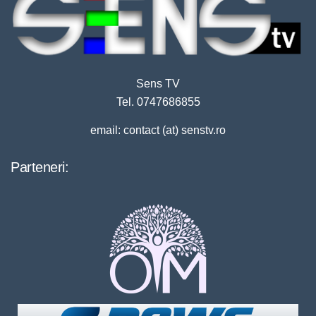
Sens TV
Tel. 0747686855
email: contact (at) senstv.ro
Parteneri: