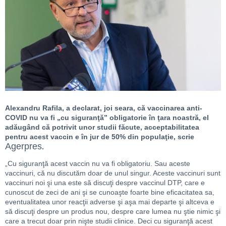
Alexandru Rafila, a declarat, joi seara, că vaccinarea anti-
COVID nu va fi „cu siguranţă” obligatorie în ţara noastră, el
adăugând că potrivit unor studii făcute, acceptabilitatea
pentru acest vaccin e în jur de 50% din populaţie, scrie
Agerpres
.
„Cu siguranţă acest vaccin nu va fi obligatoriu. Sau aceste
vaccinuri, că nu discutăm doar de unul singur. Aceste vaccinuri sunt
vaccinuri noi şi una este să discuţi despre vaccinul DTP, care e
cunoscut de zeci de ani şi se cunoaşte foarte bine eficacitatea sa,
eventualitatea unor reacţii adverse şi aşa mai departe şi altceva e
să discuţi despre un produs nou, despre care lumea nu ştie nimic şi
care a trecut doar prin nişte studii clinice. Deci cu siguranţă acest