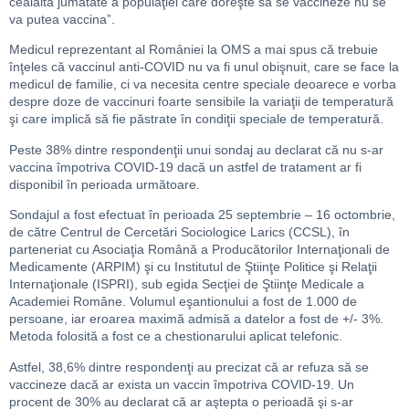
cealaltă jumătate a populaţiei care doreşte să se vaccineze nu se
va putea vaccina”.
Medicul reprezentant al României la OMS a mai spus că trebuie
înţeles că vaccinul anti-COVID nu va fi unul obişnuit, care se face la
medicul de familie, ci va necesita centre speciale deoarece e vorba
despre doze de vaccinuri foarte sensibile la variaţii de temperatură
şi care implică să fie păstrate în condiţii speciale de temperatură.
Peste 38% dintre respondenţii unui sondaj au declarat că nu s-ar
vaccina împotriva COVID-19 dacă un astfel de tratament ar fi
disponibil în perioada următoare.
Sondajul a fost efectuat în perioada 25 septembrie – 16 octombrie,
de către Centrul de Cercetări Sociologice Larics (CCSL), în
parteneriat cu Asociaţia Română a Producătorilor Internaţionali de
Medicamente (ARPIM) şi cu Institutul de Ştiinţe Politice şi Relaţii
Internaţionale (ISPRI), sub egida Secţiei de Ştiinţe Medicale a
Academiei Române. Volumul eşantionului a fost de 1.000 de
persoane, iar eroarea maximă admisă a datelor a fost de +/- 3%.
Metoda folosită a fost ce a chestionarului aplicat telefonic.
Astfel, 38,6% dintre respondenţi au precizat că ar refuza să se
vaccineze dacă ar exista un vaccin împotriva COVID-19. Un
procent de 30% au declarat că ar aştepta o perioadă şi s-ar