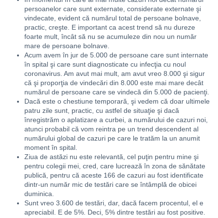
persoanelor care sunt externate, considerate externate şi
vindecate, evident că numărul total de persoane bolnave,
practic, creşte. E important ca acest trend să nu dureze
foarte mult, încât să nu se acumuleze din nou un număr
mare de persoane bolnave.
Acum avem în jur de 5.000 de persoane care sunt internate
în spital şi care sunt diagnosticate cu infecţia cu noul
coronavirus. Am avut mai mult, am avut vreo 8.000 şi sigur
că şi proporţia de vindecări din 8.000 este mai mare decât
numărul de persoane care se vindecă din 5.000 de pacienţi.
Dacă este o chestiune temporară, şi vedem că doar ultimele
patru zile sunt, practic, cu astfel de situaţie şi dacă
înregistrăm o aplatizare a curbei, a numărului de cazuri noi,
atunci probabil că vom reintra pe un trend descendent al
numărului global de cazuri pe care le tratăm la un anumit
moment în spital.
Ziua de astăzi nu este relevantă, cel puţin pentru mine şi
pentru colegii mei, cred, care lucrează în zona de sănătate
publică, pentru că aceste 166 de cazuri au fost identificate
dintr-un număr mic de testări care se întâmplă de obicei
duminica.
Sunt vreo 3.600 de testări, dar, dacă facem procentul, el e
apreciabil. E de 5%. Deci, 5% dintre testări au fost positive.