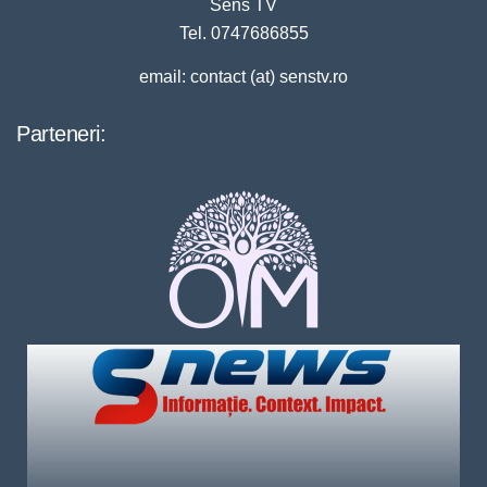
Sens TV
Tel. 0747686855
email: contact (at) senstv.ro
Parteneri: