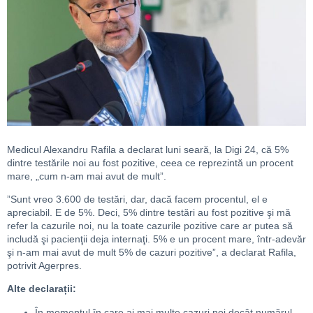
Medicul Alexandru Rafila a declarat luni seară, la Digi 24, că 5%
dintre testările noi au fost pozitive, ceea ce reprezintă un procent
mare, „cum n-am mai avut de mult”.
”Sunt vreo 3.600 de testări, dar, dacă facem procentul, el e
apreciabil. E de 5%. Deci, 5% dintre testări au fost pozitive şi mă
refer la cazurile noi, nu la toate cazurile pozitive care ar putea să
includă şi pacienţii deja internaţi. 5% e un procent mare, într-adevăr
şi n-am mai avut de mult 5% de cazuri pozitive”, a declarat Rafila,
potrivit Agerpres.
Alte declarații:
În momentul în care ai mai multe cazuri noi decât numărul