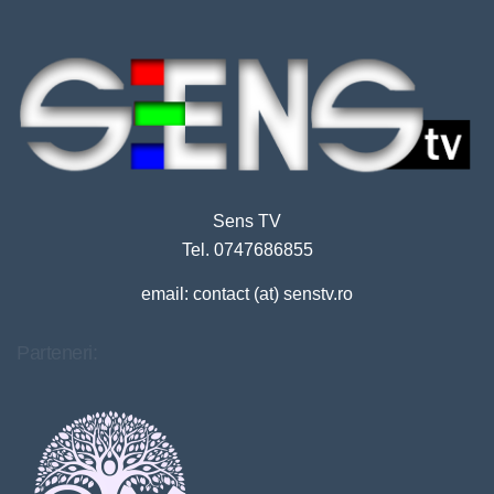
Sens TV
Tel. 0747686855
email: contact (at) senstv.ro
Parteneri: