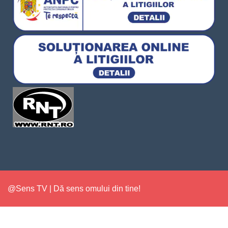
@Sens TV | Dă sens omului din tine!