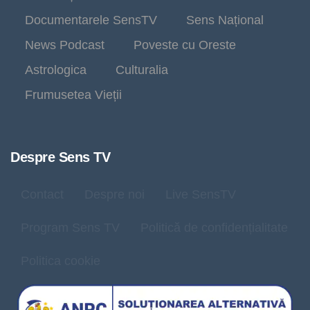
Documentarele SensTV
Sens Național
News Podcast
Poveste cu Oreste
Astrologica
Culturalia
Frumusetea Vieții
Despre Sens TV
Contact
Despre noi
Live SensTV
Program Sens TV
Politică de confidențialitate
Politica cookie