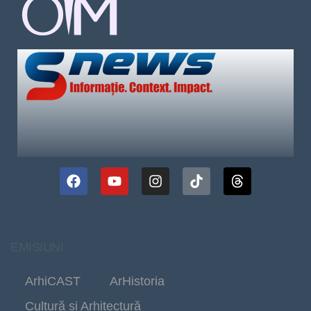
EMISIUNI
ArhiCAST
ArHistoria
Cultură și Arhitectură