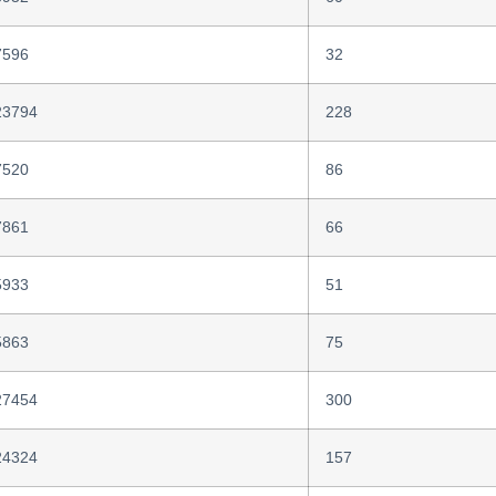
7596
32
23794
228
7520
86
7861
66
5933
51
5863
75
27454
300
24324
157