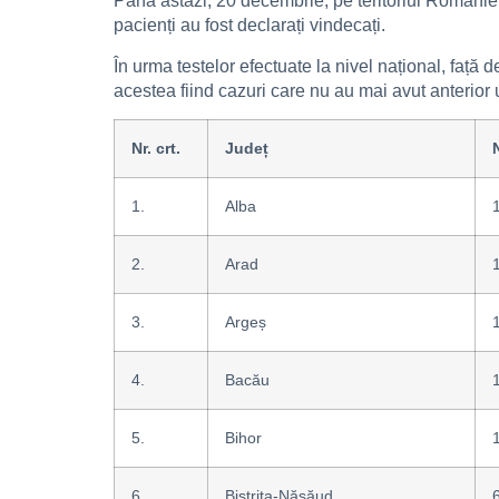
Până astăzi, 20 decembrie, pe teritoriul Românie
pacienți au fost declarați vindecați.
În urma testelor efectuate la nivel național, față
acestea fiind cazuri care nu au mai avut anterior un
Nr. crt.
Județ
1.
Alba
2.
Arad
3.
Argeș
4.
Bacău
5.
Bihor
6.
Bistrița-Năsăud