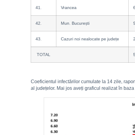
41.
Vrancea
42.
Mun. București
43.
Cazuri noi nealocate pe județe
TOTAL
Coeficientul infectărilor cumulate la 14 zile, rapo
al județelor. Mai jos aveți graficul realizat în ba