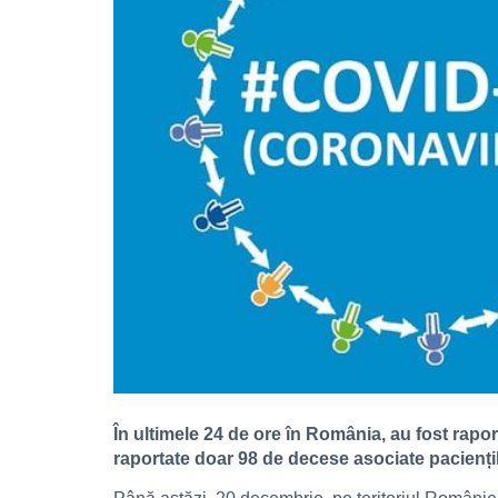
În ultimele 24 de ore în România, au fost rapo
raportate doar 98 de decese asociate pacienți