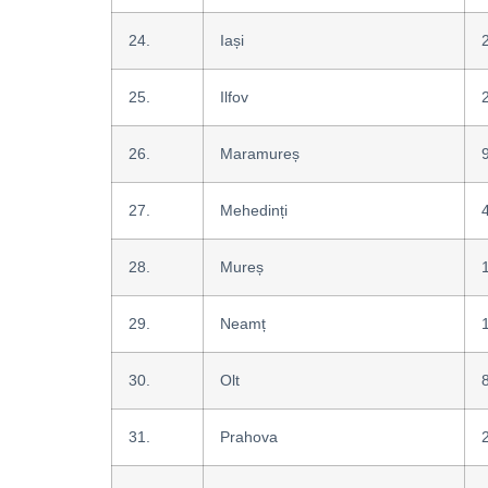
24.
Iași
25.
Ilfov
26.
Maramureș
27.
Mehedinți
28.
Mureș
29.
Neamț
30.
Olt
31.
Prahova