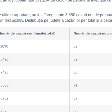
i, au fost confirmate 591.294 de cazuri de persoane infectate c
 de ultima raportare, au fost înregistrate 3.350 cazuri noi de p
 test pozitiv. Distribuția pe județe a cazurilor per total și a celor
Număr de cazuri confirmate(total)
Număr de cazuri nou c
11690
52
13420
52
17493
50
15500
71
16782
57
6932
60