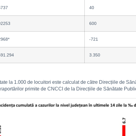
6737
40
92253
600
2968*
-721
591.294
3.350
rtate la 1.000 de locuitori este calculat de către Direcțiile de Săn
za raportărilor primite de CNCCI de la Direcțiile de Sănătate Publi