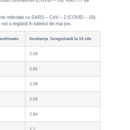
u noul coronavirus (COVID – 19). 498.777 de
ersoane infectate cu SARS – CoV – 2 (COVID – 19),
 noi o regăsiți în tabelul de mai jos.
onfirmate
Incidența înregistrată la 14 zile
2,59
2,82
2,99
2,05
2,84
2,2