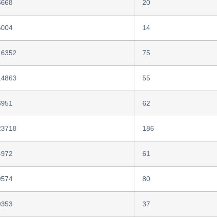
6668
20
6004
14
16352
75
14863
55
6951
62
23718
186
4972
61
9574
80
9353
37