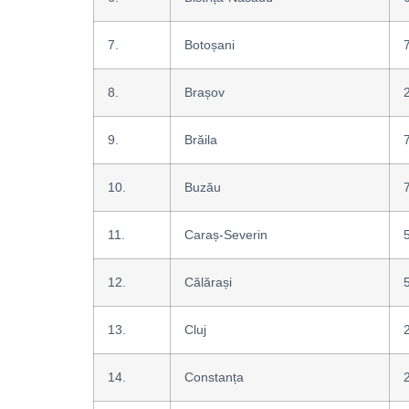
7.
Botoșani
8.
Brașov
9.
Brăila
10.
Buzău
11.
Caraș-Severin
12.
Călărași
13.
Cluj
14.
Constanța