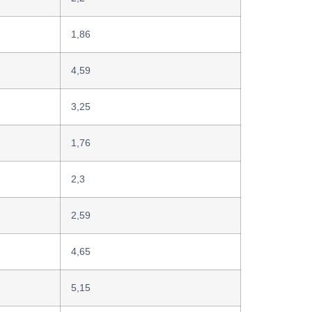
1,86
4,59
3,25
1,76
2,3
2,59
4,65
5,15