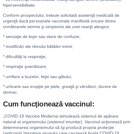
hipersensibilitate.
Conform prospectului, trebuie solicitată asistenţă medicală de
urgenţă dacă persoanele vaccinate manifestă oricare dintre
următoarele semne şi simptome ale unei reacţii alergice:
* senzaţie de leşin sau stare de confuzie;
* modificări ale ritmului bătăilor inimii;
* dificultăţi la respiraţie;
* respiraţie şuierătoare;
* umflare a buzelor, feţei sau gâtului;
* urticarie sau erupţie pe piele, greaţă şi vărsături, durere de
stomac.
Cum funcţionează vaccinul:
„COVID-19 Vaccine Moderna stimulează sistemul de apărare
natural al organismului (sistemul imunitar). Vaccinul acţionează prin
determinarea organismului să îşi producă propria protecţie
(anticorpi) împotriva virusului care cauzează boala COVID-19.