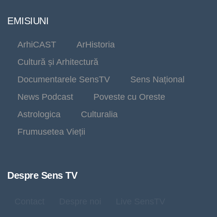
EMISIUNI
ArhiCAST
ArHistoria
Cultură și Arhitectură
Documentarele SensTV
Sens Național
News Podcast
Poveste cu Oreste
Astrologica
Culturalia
Frumusetea Vieții
Despre Sens TV
Contact
Despre noi
Live SensTV