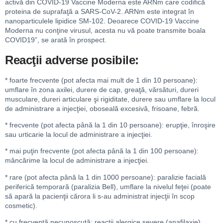
activă din COVID-19 Vaccine Moderna este ARNm care codifică
proteina de suprafaţă a SARS-CoV-2. ARNm este integrat în
nanoparticulele lipidice SM-102. Deoarece COVID-19 Vaccine
Moderna nu conţine virusul, acesta nu vă poate transmite boala
COVID19”, se arată în prospect.
Reacţii adverse posibile:
* foarte frecvente (pot afecta mai mult de 1 din 10 persoane):
umflare în zona axilei, durere de cap, greaţă, vărsături, dureri
musculare, dureri articulare şi rigiditate, durere sau umflare la locul
de administrare a injecţiei, oboseală excesivă, frisoane, febră.
* frecvente (pot afecta până la 1 din 10 persoane): erupţie, înroşire
sau urticarie la locul de administrare a injecţiei.
* mai puţin frecvente (pot afecta până la 1 din 100 persoane):
mâncărime la locul de administrare a injecţiei.
* rare (pot afecta până la 1 din 1000 persoane): paralizie facială
periferică temporară (paralizia Bell), umflare la nivelul feţei (poate
să apară la pacienţii cărora li s-au administrat injecţii în scop
cosmetic).
* cu frecvenţă necunoscută: reacţii alergice severe (anafilaxie),