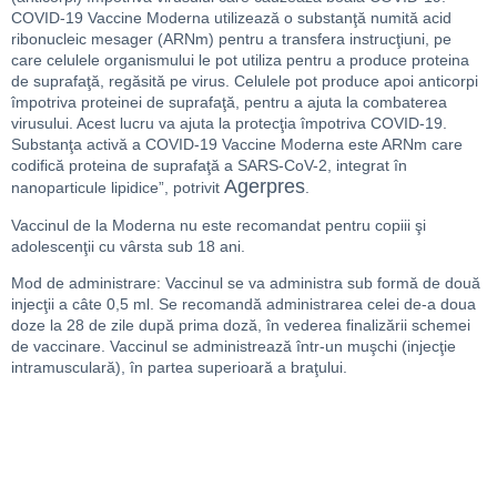
COVID-19 Vaccine Moderna utilizează o substanţă numită acid
ribonucleic mesager (ARNm) pentru a transfera instrucţiuni, pe
care celulele organismului le pot utiliza pentru a produce proteina
de suprafaţă, regăsită pe virus. Celulele pot produce apoi anticorpi
împotriva proteinei de suprafaţă, pentru a ajuta la combaterea
virusului. Acest lucru va ajuta la protecţia împotriva COVID-19.
Substanţa activă a COVID-19 Vaccine Moderna este ARNm care
codifică proteina de suprafaţă a SARS-CoV-2, integrat în
Agerpres
nanoparticule lipidice”, potrivit
.
Vaccinul de la Moderna nu este recomandat pentru copiii şi
adolescenţii cu vârsta sub 18 ani.
Mod de administrare: Vaccinul se va administra sub formă de două
injecţii a câte 0,5 ml. Se recomandă administrarea celei de-a doua
doze la 28 de zile după prima doză, în vederea finalizării schemei
de vaccinare. Vaccinul se administrează într-un muşchi (injecţie
intramusculară), în partea superioară a braţului.