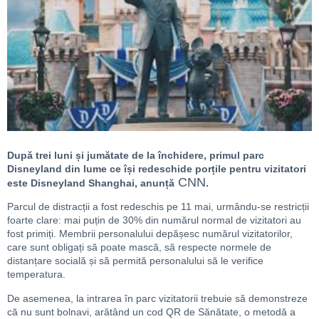
După trei luni și jumătate de la închidere, primul parc
Disneyland din lume ce își redeschide porțile pentru vizitatori
CNN
este Disneyland Shanghai, anunță
.
Parcul de distracții a fost redeschis pe 11 mai, urmându-se restricții
foarte clare: mai puțin de 30% din numărul normal de vizitatori au
fost primiți. Membrii personalului depășesc numărul vizitatorilor,
care sunt obligați să poate mască, să respecte normele de
distanțare socială și să permită personalului să le verifice
temperatura.
De asemenea, la intrarea în parc vizitatorii trebuie să demonstreze
că nu sunt bolnavi, arătând un cod QR de Sănătate, o metodă a