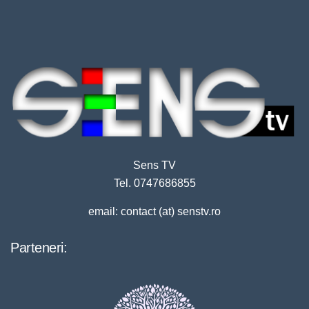
Sens TV
Tel. 0747686855
email: contact (at) senstv.ro
Parteneri: