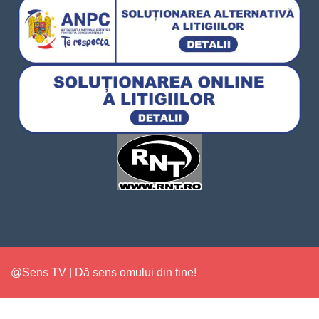
@Sens TV | Dă sens omului din tine!