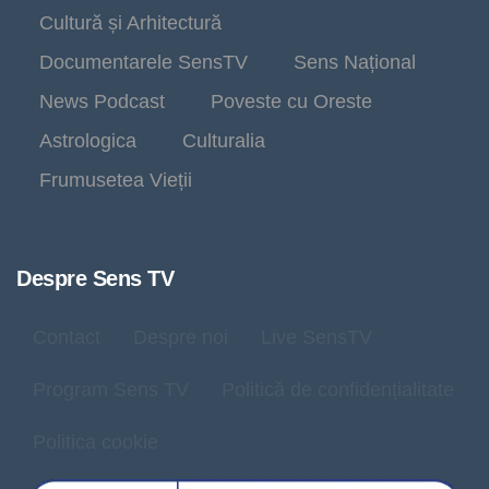
Cultură și Arhitectură
Documentarele SensTV
Sens Național
News Podcast
Poveste cu Oreste
Astrologica
Culturalia
Frumusetea Vieții
Despre Sens TV
Contact
Despre noi
Live SensTV
Program Sens TV
Politică de confidențialitate
Politica cookie