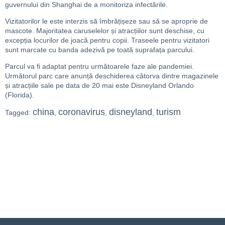
guvernului din Shanghai de a monitoriza infectările.
Vizitatorilor le este interzis să îmbrățișeze sau să se aproprie de
mascote. Majoritatea caruselelor și atracțiilor sunt deschise, cu
excepția locurilor de joacă pentru copii. Traseele pentru vizitatori
sunt marcate cu banda adezivă pe toată suprafața parcului.
Parcul va fi adaptat pentru următoarele faze ale pandemiei.
Următorul parc care anunță deschiderea câtorva dintre magazinele
și atracțiile sale pe data de 20 mai este Disneyland Orlando
(Florida).
china
coronavirus
disneyland
turism
Tagged:
,
,
,