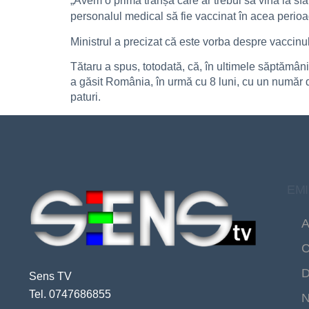
„Avem o primă tranșă care ar trebui să vină la sfâ
personalul medical să fie vaccinat în acea perioad
Ministrul a precizat că este vorba despre vaccin
Tătaru a spus, totodată, că, în ultimele săptămâni,
a găsit România, în urmă cu 8 luni, cu un număr de
paturi.
EMI
A
C
D
Sens TV
Tel. 0747686855
N