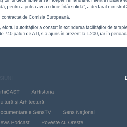
rșitul lui decembrie și să începem în ianuarie. Intenția noastră e
ă, pentru a putea avea o linie întâi solidă”, a declarat ministrul
ul contractat de Comisia Europeană.
 efortul autorităților a constat în extinderea facilităților de ter
 740 paturi de ATI, s-a ajuns în prezent la 1.200, iar în perioa
SIUNI
rhiCAST
ArHistoria
ultură și Arhitectură
ocumentarele SensTV
Sens Național
ews Podcast
Poveste cu Oreste