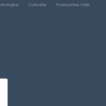
strologica
Culturalia
Frumusetea Vieții