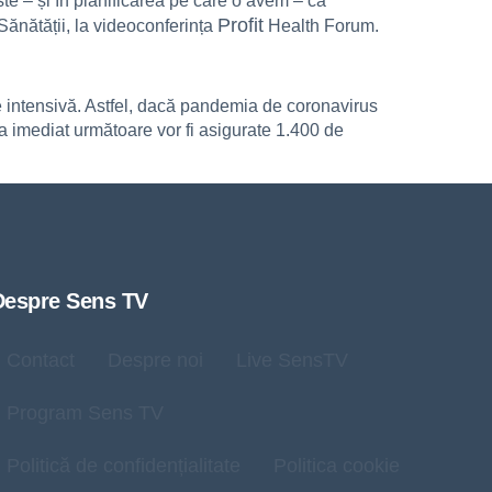
ste – și în planificarea pe care o avem – ca
Profit
 Sănătății, la videoconferința
Health Forum.
apie intensivă. Astfel, dacă pandemia de coronavirus
da imediat următoare vor fi asigurate 1.400 de
Despre Sens TV
Contact
Despre noi
Live SensTV
Program Sens TV
Politică de confidențialitate
Politica cookie