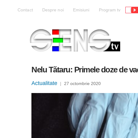
Liv
Contact
Despre noi
Emisiuni
Program tv
Nelu Tătaru: Primele doze de va
Actualitate
|
27 octombrie 2020