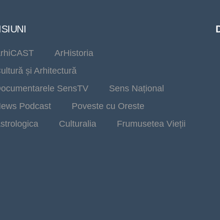
SIUNI
rhiCAST
ArHistoria
ultură și Arhitectură
ocumentarele SensTV
Sens Național
ews Podcast
Poveste cu Oreste
strologica
Culturalia
Frumusetea Vieții