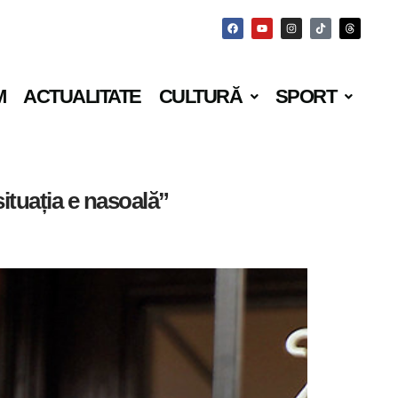
M
ACTUALITATE
CULTURĂ
SPORT
ituația e nasoală”