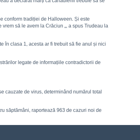
deau a declarat marți că canadienii trebuie să se
case conform tradiției de Halloween. Și este
are vrem să le avem la Crăciun „, a spus Trudeau la
clasa 1, acesta ar fi trebuit să fie anul și nici
strărilor legate de informațiile contradictorii de
ese cauzate de virus, determinând numărul total
atru săptămâni, raportează 963 de cazuri noi de