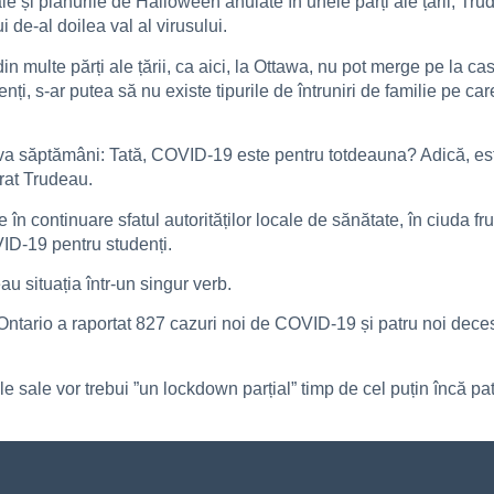
le și planurile de Halloween anulate în unele părți ale țării, Tru
 de-al doilea val al virusului.
i din multe părți ale țării, ca aici, la Ottawa, nu pot merge pe la 
enți, s-ar putea să nu existe tipurile de întruniri de familie pe c
 săptămâni: Tată, COVID-19 este pentru totdeauna? Adică, este în 
rat Trudeau.
 în continuare sfatul autorităților locale de sănătate, în ciuda fru
ID-19 pentru studenți.
u situația într-un singur verb.
 Ontario a raportat 827 cazuri noi de COVID-19 și patru noi dec
le sale vor trebui ”un lockdown parțial” timp de cel puțin încă p