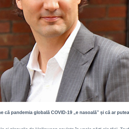
 că pandemia globală COVID-19 „e nasoală” și că ar putea pun