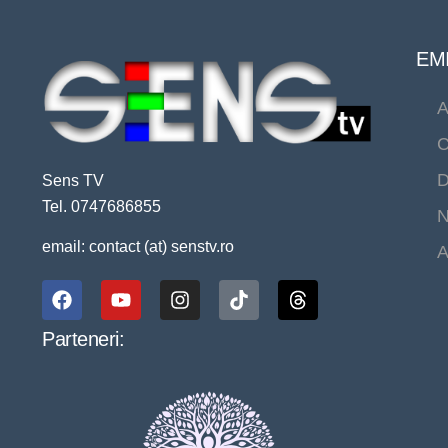
EMI
A
C
D
Sens TV
Tel. 0747686855
N
email: contact (at) senstv.ro
A
Parteneri: