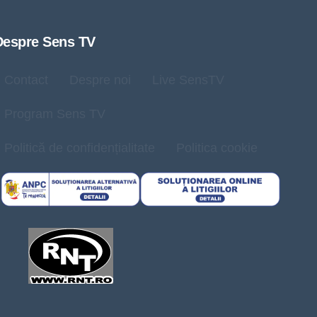
Despre Sens TV
Contact
Despre noi
Live SensTV
Program Sens TV
Politică de confidențialitate
Politica cookie