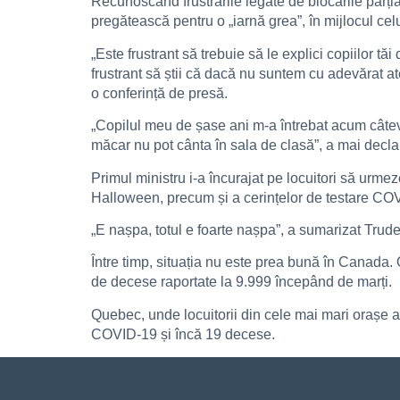
Recunoscând frustrările legate de blocările parția
pregătească pentru o „iarnă grea”, în mijlocul celui
„Este frustrant să trebuie să le explici copiilor tă
frustrant să știi că dacă nu suntem cu adevărat at
o conferință de presă.
„Copilul meu de șase ani m-a întrebat acum câteva
măcar nu pot cânta în sala de clasă”, a mai decla
Primul ministru i-a încurajat pe locuitori să urmeze
Halloween, precum și a cerințelor de testare COV
„E nașpa, totul e foarte nașpa”, a sumarizat Trudea
Între timp, situația nu este prea bună în Canada.
de decese raportate la 9.999 începând de marți.
Quebec, unde locuitorii din cele mai mari orașe a
COVID-19 și încă 19 decese.