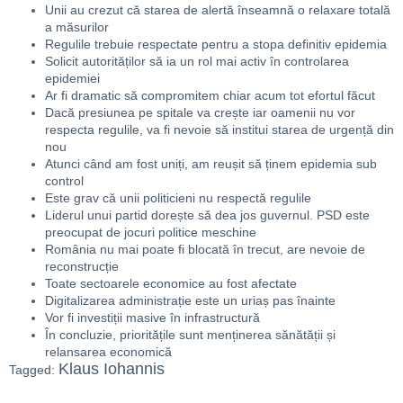
Unii au crezut că starea de alertă înseamnă o relaxare totală
a măsurilor
Regulile trebuie respectate pentru a stopa definitiv epidemia
Solicit autorităților să ia un rol mai activ în controlarea
epidemiei
Ar fi dramatic să compromitem chiar acum tot efortul făcut
Dacă presiunea pe spitale va crește iar oamenii nu vor
respecta regulile, va fi nevoie să institui starea de urgență din
nou
Atunci când am fost uniți, am reușit să ținem epidemia sub
control
Este grav că unii politicieni nu respectă regulile
Liderul unui partid dorește să dea jos guvernul. PSD este
preocupat de jocuri politice meschine
România nu mai poate fi blocată în trecut, are nevoie de
reconstrucție
Toate sectoarele economice au fost afectate
Digitalizarea administrație este un uriaș pas înainte
Vor fi investiții masive în infrastructură
În concluzie, prioritățile sunt menținerea sănătății și
relansarea economică
Klaus Iohannis
Tagged: